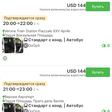
USD 144
Купить
Налоги включены
|
за взрослого
Подтверждается сразу
20:00
22:00
2 ч.
Verona Train Station Piazzale XXV Aprile
Падуя Вокзальная Площадь
Стандарт с конд. | Автобус
4.6
GoOpti
USD 144
Купить
Налоги включены
|
за взрослого
Подтверждается сразу
21:00
23:00
2 ч.
Верона Аэропорт
Падуя Площадь Прато дель Валле
Стандарт с конд. | Автобус
4.6
GoOpti