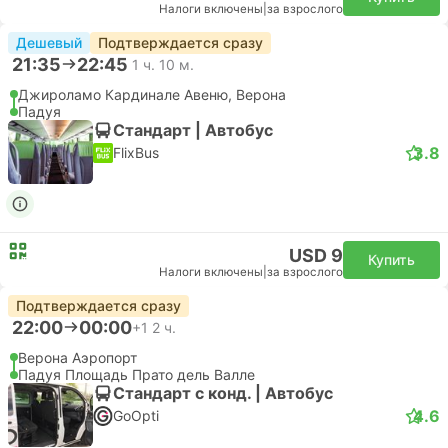
Налоги включены
|
за взрослого
Дешевый
Подтверждается сразу
21:35
22:45
1 ч. 10 м.
Джироламо Кардинале Авеню, Верона
Падуя
Стандарт | Автобус
3.8
FlixBus
USD 9
Купить
Налоги включены
|
за взрослого
Подтверждается сразу
22:00
00:00
+1
2 ч.
Верона Аэропорт
Падуя Площадь Прато дель Валле
Стандарт с конд. | Автобус
4.6
GoOpti