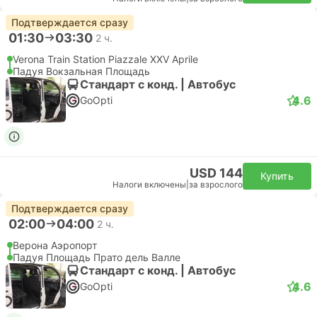
Подтверждается сразу
01:30
03:30
2 ч.
Verona Train Station Piazzale XXV Aprile
Падуя Вокзальная Площадь
Стандарт с конд. | Автобус
4.6
GoOpti
USD 144
Купить
Налоги включены
|
за взрослого
Подтверждается сразу
02:00
04:00
2 ч.
Верона Аэропорт
Падуя Площадь Прато дель Валле
Стандарт с конд. | Автобус
4.6
GoOpti