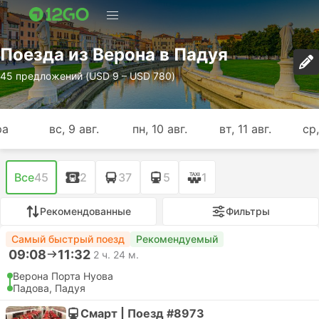
Поезда из Верона в Падуя
45 предложений (USD 9 – USD 780)
ра
вс, 9 авг.
пн, 10 авг.
вт, 11 авг.
ср,
Все
45
2
37
5
1
Рекомендованные
Фильтры
Самый быстрый поезд
Рекомендуемый
09:08
11:32
2 ч. 24 м.
Верона Порта Нуова
Падова, Падуя
Смарт | Поезд #8973