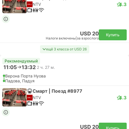
4.3
NTV
USD 20
Купить
Налоги включены
|
за взрослого
ещё 3 класса от USD 26
Рекомендуемый
11:05
13:32
2 ч. 27 м.
Верона Порта Нуова
Падова, Падуя
Смарт | Поезд #8977
4.3
NTV
USD 20
Купить