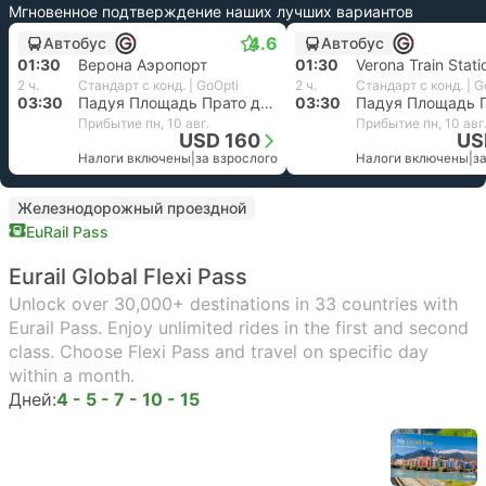
Мгновенное подтверждение наших лучших вариантов
4.6
Автобус
Автобус
01:30
Верона Аэропорт
01:30
2 ч.
Стандарт с конд. | GoOpti
2 ч.
Стандарт с конд. | G
03:30
Падуя Площадь Прато дель Валле
03:30
Прибытие пн, 10 авг.
Прибытие пн, 10 авг
USD 160
US
Налоги включены
|
за взрослого
Налоги включены
|
з
Железнодорожный проездной
EuRail Pass
Eurail Global Flexi Pass
Unlock over 30,000+ destinations in 33 countries with
Eurail Pass. Enjoy unlimited rides in the first and second
class. Choose Flexi Pass and travel on specific day
within a month.
Дней:
4 - 5 - 7 - 10 - 15