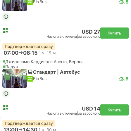
3.8
FlixBus
USD 27
Купить
Налоги включены
|
за взрослого
Подтверждается сразу
07:00
08:15
1 ч. 15 м.
Джироламо Кардинале Авеню, Верона
Падуя
Стандарт | Автобус
3.8
FlixBus
USD 14
Купить
Налоги включены
|
за взрослого
Подтверждается сразу
13:00
14:30
1 ч. 30 м.