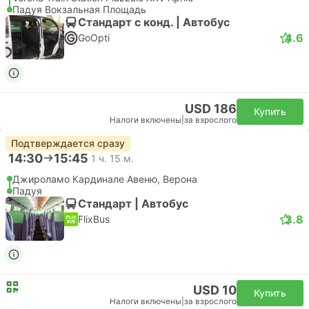
Падуя Вокзальная Площадь
Стандарт с конд. | Автобус
4.6
GoOpti
USD 186
Купить
Налоги включены
|
за взрослого
Подтверждается сразу
14:30
15:45
1 ч. 15 м.
Джироламо Кардинале Авеню, Верона
Падуя
Стандарт | Автобус
3.8
FlixBus
USD 10
Купить
Налоги включены
|
за взрослого