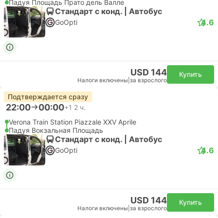
Падуя Площадь Прато дель Валле
Стандарт с конд. | Автобус
4.6
GoOpti
USD 144
Купить
Налоги включены
|
за взрослого
Подтверждается сразу
22:00
00:00
+1
2 ч.
Verona Train Station Piazzale XXV Aprile
Падуя Вокзальная Площадь
Стандарт с конд. | Автобус
4.6
GoOpti
USD 144
Купить
Налоги включены
|
за взрослого