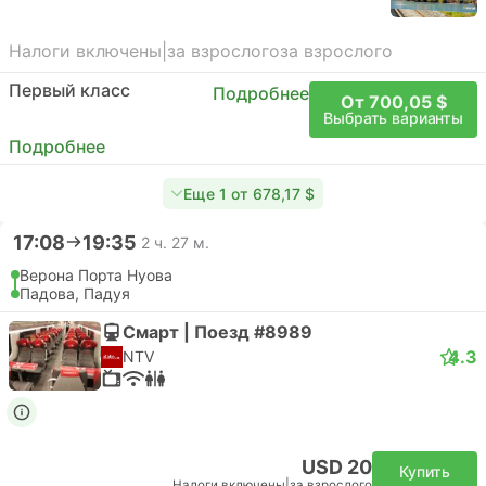
Налоги включены
|
за взрослого
за взрослого
Первый класс
Подробнее
От 700,05 $
Выбрать варианты
Подробнее
Еще 1 от 678,17 $
17:08
19:35
2 ч. 27 м.
Верона Порта Нуова
Падова, Падуя
Смарт | Поезд #8989
4.3
NTV
USD 20
Купить
Налоги включены
|
за взрослого