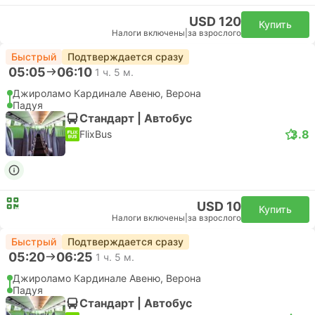
USD 120
Купить
Налоги включены
|
за взрослого
Быстрый
Подтверждается сразу
05:05
06:10
1 ч. 5 м.
Джироламо Кардинале Авеню, Верона
Падуя
Стандарт | Автобус
3.8
FlixBus
USD 10
Купить
Налоги включены
|
за взрослого
Быстрый
Подтверждается сразу
05:20
06:25
1 ч. 5 м.
Джироламо Кардинале Авеню, Верона
Падуя
Стандарт | Автобус