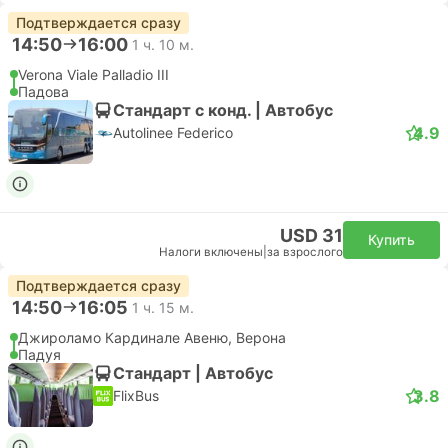
Подтверждается сразу
14:50
16:00
1 ч. 10 м.
Verona Viale Palladio III
Падова
Стандарт с конд. | Автобус
4.9
Autolinee Federico
USD 31
Купить
Налоги включены
|
за взрослого
Подтверждается сразу
14:50
16:05
1 ч. 15 м.
Джироламо Кардинале Авеню, Верона
Падуя
Стандарт | Автобус
3.8
FlixBus