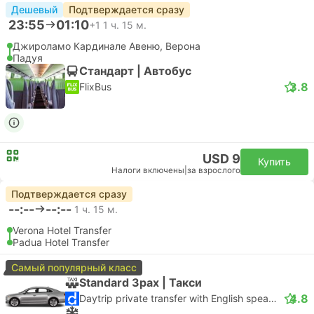
Дешевый
Подтверждается сразу
23:55
01:10
+1
1 ч. 15 м.
Джироламо Кардинале Авеню, Верона
Падуя
Стандарт | Автобус
3.8
FlixBus
USD 9
Купить
Налоги включены
|
за взрослого
Подтверждается сразу
--:--
--:--
1 ч. 15 м.
Verona Hotel Transfer
Padua Hotel Transfer
Самый популярный класс
Standard 3pax | Такси
4.8
Daytrip private transfer with English speaking driver