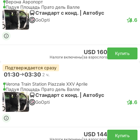
Верона Аэропорт
Падуя Площадь Прато дель Валле
Стандарт с конд. | Автобус
4.6
GoOpti
USD 160
Купить
Налоги включены
|
за взрослого
Подтверждается сразу
01:30
03:30
2 ч.
Verona Train Station Piazzale XXV Aprile
Падуя Площадь Прато дель Валле
Стандарт с конд. | Автобус
4.6
GoOpti
USD 144
Купить
Налоги включены
|
за взрослого