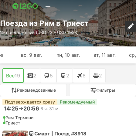
Поезда из Рим в Триест
19 предложений (USD 23 – USD 1928)
ра
вс, 9 авг.
пн, 10 авг.
вт, 11 авг.
ср,
Все
19
2
5
2
8
2
Рекомендованные
Фильтры
Подтверждается сразу
Рекомендуемый
14:25
20:56
6 ч. 31 м.
Рим Термини
Триест
Смарт | Поезд #8918