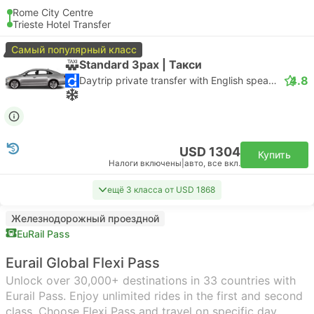
Rome City Centre
Trieste Hotel Transfer
Самый популярный класс
Standard 3pax | Такси
4.8
Daytrip private transfer with English speaking driver
USD 1304
Купить
Налоги включены
|
авто, все вкл.
ещё 3 класса от USD 1868
Железнодорожный проездной
EuRail Pass
Eurail Global Flexi Pass
Unlock over 30,000+ destinations in 33 countries with
Eurail Pass. Enjoy unlimited rides in the first and second
class. Choose Flexi Pass and travel on specific day