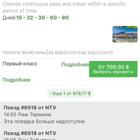
Choose continuous pass and travel within a specific
period of time.
Дней:
15 - 22 - 30 - 60 - 90
Налоги включены
|
за взрослого
за взрослого
Первый класс
Подробнее
От 700,05 $
Выбрать варианты
Подробнее
Еще 1 от 678,17 $
Поезд
#8918
от NTV
14:55
Рим Термини
Эта поездка больше недоступна
Поезд
#8918
от NTV