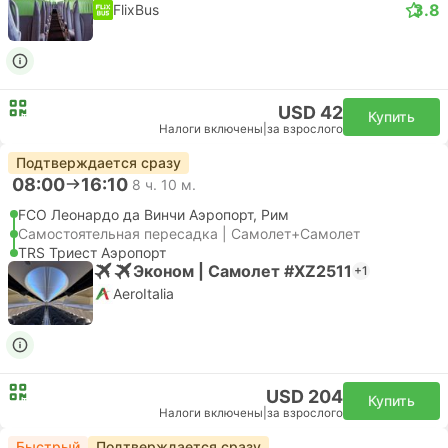
3.8
FlixBus
USD 42
Купить
Налоги включены
|
за взрослого
Подтверждается сразу
08:00
16:10
8 ч. 10 м.
FCO Леонардо да Винчи Аэропорт, Рим
Самостоятельная пересадка | Самолет+Самолет
TRS Триест Аэропорт
Эконом | Самолет #XZ2511
+1
AeroItalia
USD 204
Купить
Налоги включены
|
за взрослого
Быстрый
Подтверждается сразу