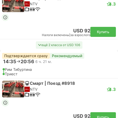
4.3
NTV
USD 92
Купить
Налоги включены
|
за взрослого
ещё 2 класса от USD 106
Подтверждается сразу
Рекомендуемый
14:35
20:56
6 ч. 21 м.
Рим Тибуртина
Триест
Смарт | Поезд #8918
4.3
NTV
USD 92
Купить