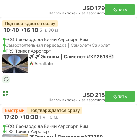
USD 179
Купить
Налоги включены
|
за взрослого
Подтверждается сразу
10:40
16:10
5 ч. 30 м.
FCO Леонардо да Винчи Аэропорт, Рим
Самостоятельная пересадка | Самолет+Самолет
TRS Триест Аэропорт
Эконом | Самолет #XZ2513
+1
AeroItalia
USD 218
Купить
Налоги включены
|
за взрослого
Быстрый
Подтверждается сразу
17:20
18:30
1 ч. 10 м.
FCO Леонардо да Винчи Аэропорт, Рим
TRS Триест Аэропорт
Эконом | Самолет #AZ1359