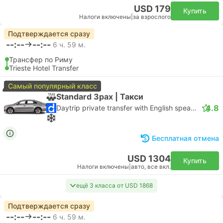
USD 179
Купить
Налоги включены
|
за взрослого
Подтверждается сразу
--:--
--:--
6 ч. 59 м.
Трансфер по Риму
Trieste Hotel Transfer
Самый популярный класс
Standard 3pax | Такси
4.8
Daytrip private transfer with English speaking driver
Бесплатная отмена
USD 1304
Купить
Налоги включены
|
авто, все вкл.
ещё 3 класса от USD 1868
Подтверждается сразу
--:--
--:--
6 ч. 59 м.