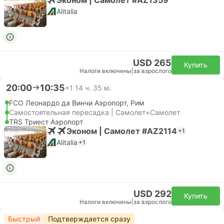
Alitalia
USD 265
Купить
Налоги включены
|
за взрослого
20:00
10:35
+1
14 ч. 35 м.
FCO Леонардо да Винчи Аэропорт, Рим
Самостоятельная пересадка | Самолет+Самолет
TRS Триест Аэропорт
Эконом | Самолет #AZ2114
+1
Alitalia
+1
USD 292
Купить
Налоги включены
|
за взрослого
Быстрый
Подтверждается сразу