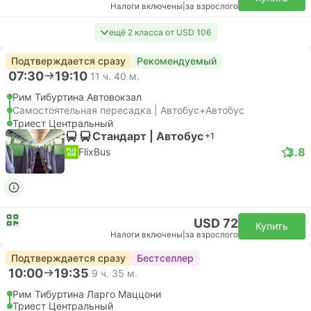
Налоги включены
|
за взрослого
ещё 2 класса от USD 106
Подтверждается сразу
Рекомендуемый
07:30
19:10
11 ч. 40 м.
Рим Тибуртина Автовокзал
Самостоятельная пересадка | Автобус+Автобус
Триест Центральный
Стандарт | Автобус
+1
3.8
FlixBus
USD 72
Купить
Налоги включены
|
за взрослого
Подтверждается сразу
Бестселлер
10:00
19:35
9 ч. 35 м.
Рим Тибуртина Ларго Маццони
Триест Центральный