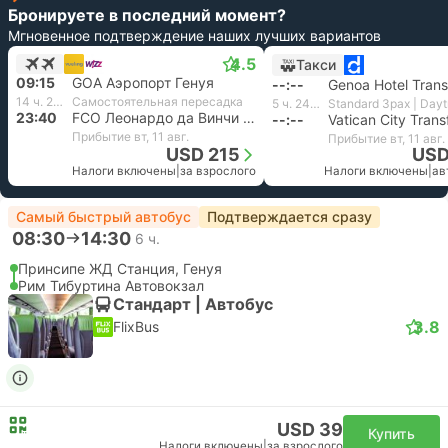
Бронируете в последний момент?
Мгновенное подтверждение наших лучших вариантов
4.5
Такси
09:15
GOA Аэропорт Генуя
--:--
Genoa Hotel Trans
14 ч. 25 м.
Самостоятельная пересадка
5 ч. 24 м.
23:40
FCO Леонардо да Винчи Аэропорт, Рим
--:--
Vatican City Trans
Прибытие вт, 11 авг.
Прибытие вт, 11 авг.
USD 215
USD
Налоги включены
|
за взрослого
Налоги включены
|
ав
Самый быстрый автобус
Подтверждается сразу
08:30
14:30
6 ч.
Принсипе ЖД Станция, Генуя
Рим Тибуртина Автовокзал
Стандарт | Автобус
3.8
FlixBus
USD 39
Купить
Налоги включены
|
за взрослого