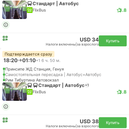
Стандарт | Автобус
3.8
FlixBus
USD 34
Купить
Налоги включены
|
за взрослого
Подтверждается сразу
18:20
01:10
+1
6 ч. 50 м.
Принсипе ЖД Станция, Генуя
Самостоятельная пересадка | Автобус+Автобус
Рим Тибуртина Автовокзал
Стандарт | Автобус
+1
3.8
FlixBus
USD 38
Купить
Налоги включены
|
за взрослого