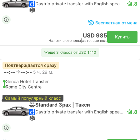
4.8
Daytrip private transfer with English speaking driver
Бесплатная отмена
USD 985
Купить
Налоги включены
|
авто, все вкл.
ещё 3 класса от USD 1410
Подтверждается сразу
--:--
--:--
5 ч. 29 м.
Genoa Hotel Transfer
Rome City Centre
Самый популярный класс
Standard 3pax | Такси
4.8
Daytrip private transfer with English speaking driver