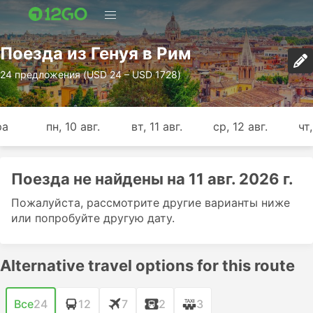
Поезда из Генуя в Рим
24 предложения (USD 24 – USD 1728)
ра
пн, 10 авг.
вт, 11 авг.
ср, 12 авг.
чт,
Поезда не найдены на 11 авг. 2026 г.
Пожалуйста, рассмотрите другие варианты ниже
или попробуйте другую дату.
Alternative travel options for this route
Все
24
12
7
2
3