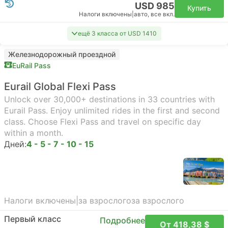
USD 985
Купить
Налоги включены
|
авто, все вкл.
ещё 3 класса от USD 1410
Железнодорожный проездной
EuRail Pass
Eurail Global Flexi Pass
Unlock over 30,000+ destinations in 33 countries with
Eurail Pass. Enjoy unlimited rides in the first and second
class. Choose Flexi Pass and travel on specific day
within a month.
Дней:
4 - 5 - 7 - 10 - 15
Налоги включены
|
за взрослого
за взрослого
Первый класс
Подробнее
От 418,38 $