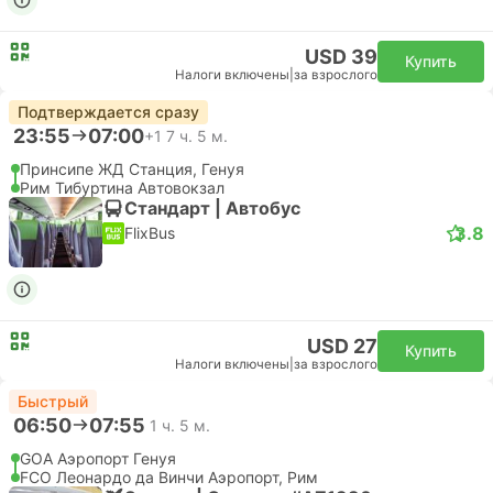
USD 39
Купить
Налоги включены
|
за взрослого
Подтверждается сразу
23:55
07:00
+1
7 ч. 5 м.
Принсипе ЖД Станция, Генуя
Рим Тибуртина Автовокзал
Стандарт | Автобус
3.8
FlixBus
USD 27
Купить
Налоги включены
|
за взрослого
Быстрый
06:50
07:55
1 ч. 5 м.
GOA Аэропорт Генуя
FCO Леонардо да Винчи Аэропорт, Рим