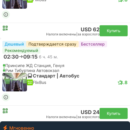
USD 62
Купить
Налоги включены
|
за взрослого
Дешевый
Подтверждается сразу
Бестселлер
Рекомендуемый
02:30
09:15
6 ч. 45 м.
Принсипе ЖД Станция, Генуя
Рим Тибуртина Автовокзал
Стандарт | Автобус
3.8
FlixBus
USD 24
Купить
Налоги включены
|
за взрослого
Мгновенно