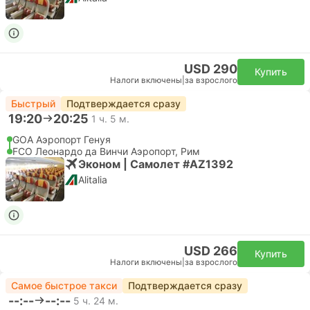
USD 290
Купить
Налоги включены
|
за взрослого
Быстрый
Подтверждается сразу
19:20
20:25
1 ч. 5 м.
GOA Аэропорт Генуя
FCO Леонардо да Винчи Аэропорт, Рим
Эконом | Самолет #AZ1392
Alitalia
USD 266
Купить
Налоги включены
|
за взрослого
Самое быстрое такси
Подтверждается сразу
--:--
--:--
5 ч. 24 м.