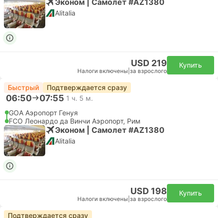
Эконом | Самолет #AZ1380
Alitalia
USD 219
Купить
Налоги включены
|
за взрослого
Быстрый
Подтверждается сразу
06:50
07:55
1 ч. 5 м.
GOA Аэропорт Генуя
FCO Леонардо да Винчи Аэропорт, Рим
Эконом | Самолет #AZ1380
Alitalia
USD 198
Купить
Налоги включены
|
за взрослого
Подтверждается сразу