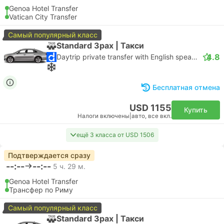
Genoa Hotel Transfer
Vatican City Transfer
Самый популярный класс
Standard 3pax | Такси
4.8
Daytrip private transfer with English speaking driver
Бесплатная отмена
USD 1155
Купить
Налоги включены
|
авто, все вкл.
ещё 3 класса от USD 1506
Подтверждается сразу
--:--
--:--
5 ч. 29 м.
Genoa Hotel Transfer
Трансфер по Риму
Самый популярный класс
Standard 3pax | Такси