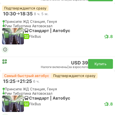
Подтверждается сразу
10:30
18:35
8 ч. 5 м.
Принсипе ЖД Станция, Генуя
Рим Тибуртина Автовокзал
Стандарт | Автобус
3.8
FlixBus
USD 39
Купить
Налоги включены
|
за взрослого
Самый быстрый автобус
Подтверждается сразу
15:25
21:25
6 ч.
Принсипе ЖД Станция, Генуя
Рим Тибуртина Автовокзал
Стандарт | Автобус
3.8
FlixBus