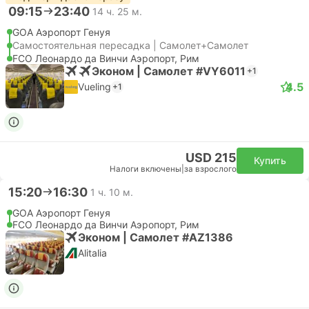
09:15
23:40
14 ч. 25 м.
GOA Аэропорт Генуя
Самостоятельная пересадка | Самолет+Самолет
FCO Леонардо да Винчи Аэропорт, Рим
Эконом | Самолет #VY6011
+1
4.5
Vueling
+1
USD 215
Купить
Налоги включены
|
за взрослого
15:20
16:30
1 ч. 10 м.
GOA Аэропорт Генуя
FCO Леонардо да Винчи Аэропорт, Рим
Эконом | Самолет #AZ1386
Alitalia