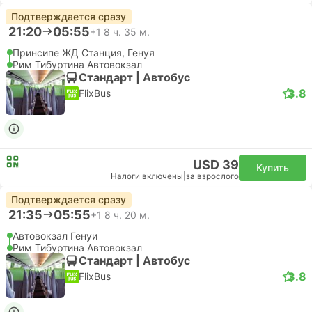
Подтверждается сразу
21:20
05:55
+1
8 ч. 35 м.
Принсипе ЖД Станция, Генуя
Рим Тибуртина Автовокзал
Стандарт | Автобус
3.8
FlixBus
USD 39
Купить
Налоги включены
|
за взрослого
Подтверждается сразу
21:35
05:55
+1
8 ч. 20 м.
Автовокзал Генуи
Рим Тибуртина Автовокзал
Стандарт | Автобус
3.8
FlixBus