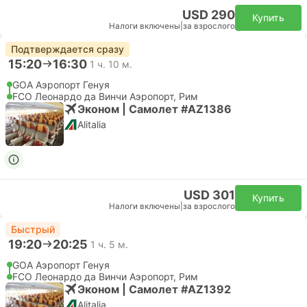
USD 290
Купить
Налоги включены
|
за взрослого
Подтверждается сразу
15:20
16:30
1 ч. 10 м.
GOA Аэропорт Генуя
FCO Леонардо да Винчи Аэропорт, Рим
Эконом | Самолет #AZ1386
Alitalia
USD 301
Купить
Налоги включены
|
за взрослого
Быстрый
19:20
20:25
1 ч. 5 м.
GOA Аэропорт Генуя
FCO Леонардо да Винчи Аэропорт, Рим
Эконом | Самолет #AZ1392
Alitalia