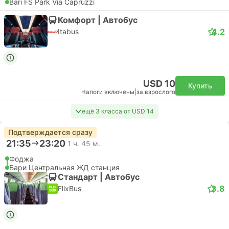
Bari FS Park Via Capruzzi
Комфорт | Автобус
4.2
Itabus
USD 10
Купить
Налоги включены
|
за взрослого
ещё 3 класса от USD 14
Подтверждается сразу
21:35
23:20
1 ч. 45 м.
Фоджа
Бари Центральная ЖД станция
Стандарт | Автобус
3.8
FlixBus