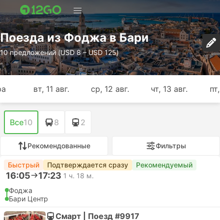
Поезда из Фоджа в Бари
10 предложений (USD 8 – USD 125)
ра
вт, 11 авг.
ср, 12 авг.
чт, 13 авг.
пт,
Все
10
8
2
Рекомендованные
Фильтры
Быстрый
Подтверждается сразу
Рекомендуемый
16:05
17:23
1 ч. 18 м.
Фоджа
Бари Центр
Смарт | Поезд #9917