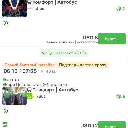
Комфорт | Автобус
4.2
Itabus
USD 8
Купить
Налоги включены
|
за взрослого
ещё 3 класса от USD 10
Самый быстрый автобус
Подтверждается сразу
06:15
07:55
1 ч. 40 м.
Фоджа
Бари Центральная ЖД станция
Стандарт | Автобус
3.8
FlixBus
USD 12
Купить