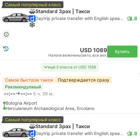
Самый популярный класс
Standard 3pax | Такси
4.8
Daytrip private transfer with English speaking driver
USD 1089
Купить
Налоги включены
|
авто, все вкл.
ещё 3 класса от USD 1556
Самое быстрое такси
Подтверждается сразу
Рекомендуемый
--:--
--:--
5 ч. 39 м.
Bologna Airport
Herculaneum Archaeological Area, Ercolano
Самый популярный класс
Standard 3pax | Такси
4.8
Daytrip private transfer with English speaking driver