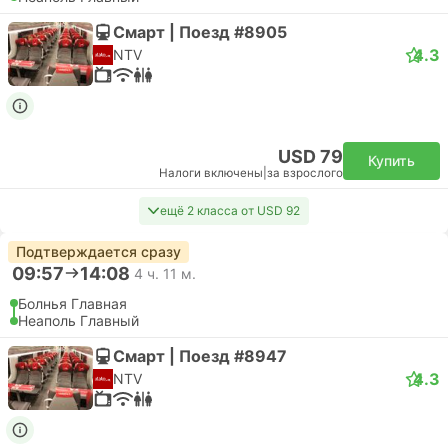
Смарт | Поезд #8905
4.3
NTV
USD 79
Купить
Налоги включены
|
за взрослого
ещё 2 класса от USD 92
Подтверждается сразу
09:57
14:08
4 ч. 11 м.
Болнья Главная
Неаполь Главный
Смарт | Поезд #8947
4.3
NTV