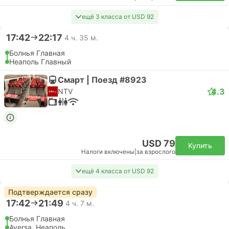
ещё 3 класса от USD 92
17:42
22:17
4 ч. 35 м.
Болнья Главная
Неаполь Главный
Смарт | Поезд #8923
4.3
NTV
USD 79
Купить
Налоги включены
|
за взрослого
ещё 4 класса от USD 92
Подтверждается сразу
17:42
21:49
4 ч. 7 м.
Болнья Главная
Aversa, Неаполь