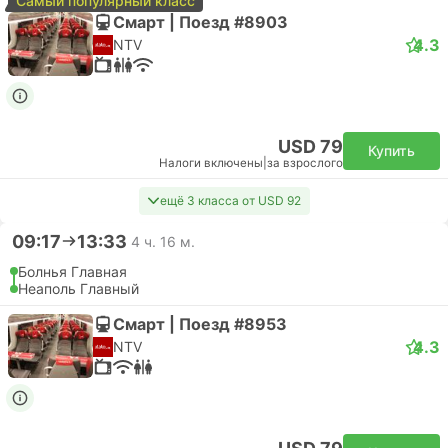
Самый популярный класс
Смарт | Поезд #8903
4.3
NTV
USD 79
Купить
Налоги включены
|
за взрослого
ещё 3 класса от USD 92
09:17
13:33
4 ч. 16 м.
Болнья Главная
Неаполь Главный
Смарт | Поезд #8953
4.3
NTV