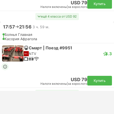
USD 79
Купить
Налоги включены
|
за взрослого
ещё 4 класса от USD 92
17:57
21:56
3 ч. 59 м.
Болнья Главная
Касория Афрагола
Смарт | Поезд #9951
4.3
NTV
USD 79
Купить
Налоги включены
|
за взрослого
ещё 4 класса от USD 92
18:42
23:03
4 ч. 21 м.
Болнья Главная