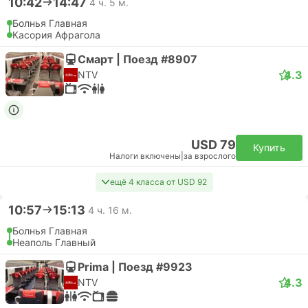
10:42
14:47
4 ч. 5 м.
Болнья Главная
Касория Афрагола
Смарт | Поезд #8907
4.3
NTV
USD 79
Купить
Налоги включены
|
за взрослого
ещё 4 класса от USD 92
10:57
15:13
4 ч. 16 м.
Болнья Главная
Неаполь Главный
Prima | Поезд #9923
4.3
NTV