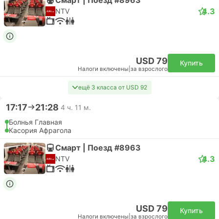
4.3
NTV
USD 79
Купить
Налоги включены
|
за взрослого
ещё 3 класса от USD 92
17:17
21:28
4 ч. 11 м.
Болнья Главная
Касория Афрагола
Смарт | Поезд #8963
4.3
NTV
USD 79
Купить
Налоги включены
|
за взрослого