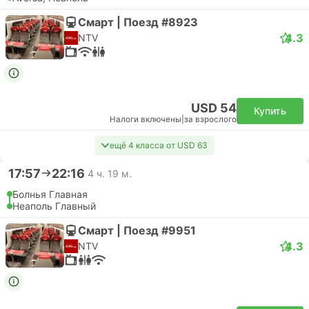
Смарт | Поезд #8923
4.3
NTV
USD 54
Купить
Налоги включены
|
за взрослого
ещё 4 класса от USD 63
17:57
22:16
4 ч. 19 м.
Болнья Главная
Неаполь Главный
Смарт | Поезд #9951
4.3
NTV