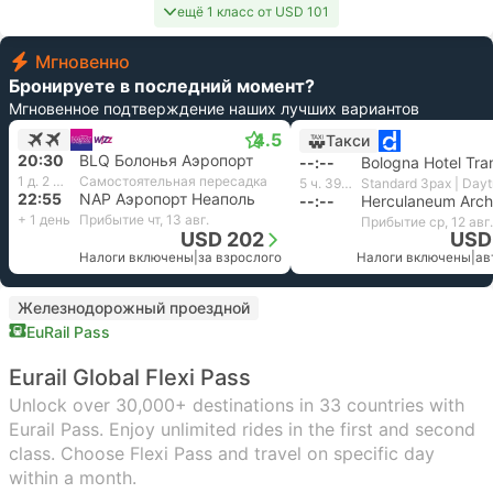
ещё 1 класс от USD 101
Мгновенно
Бронируете в последний момент?
Мгновенное подтверждение наших лучших вариантов
4.5
Такси
20:30
BLQ Болонья Аэропорт
--:--
Bologna Hotel Tra
1 д. 2 ч. 25 м.
Самостоятельная пересадка
5 ч. 39 м.
22:55
NAP Аэропорт Неаполь
--:--
+ 1 день
Прибытие чт, 13 авг.
Прибытие ср, 12 авг.
USD 202
USD
Налоги включены
|
за взрослого
Налоги включены
|
ав
Железнодорожный проездной
EuRail Pass
Eurail Global Flexi Pass
Unlock over 30,000+ destinations in 33 countries with
Eurail Pass. Enjoy unlimited rides in the first and second
class. Choose Flexi Pass and travel on specific day
within a month.