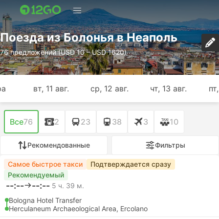
Поезда из Болонья в Неаполь
76 предложений (USD 10 – USD 1620)
ра
вт, 11 авг.
ср, 12 авг.
чт, 13 авг.
пт,
Все
76
2
23
38
3
10
Рекомендованные
Фильтры
Самое быстрое такси
Подтверждается сразу
Рекомендуемый
--:--
--:--
5 ч. 39 м.
Bologna Hotel Transfer
Herculaneum Archaeological Area, Ercolano