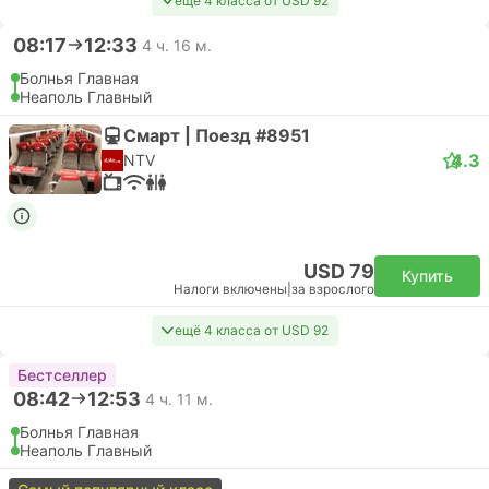
ещё 4 класса от USD 92
08:17
12:33
4 ч. 16 м.
Болнья Главная
Неаполь Главный
Смарт | Поезд #8951
4.3
NTV
USD 79
Купить
Налоги включены
|
за взрослого
ещё 4 класса от USD 92
Бестселлер
08:42
12:53
4 ч. 11 м.
Болнья Главная
Неаполь Главный