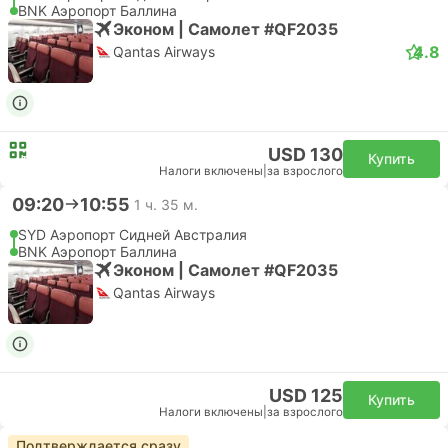
BNK Аэропорт Баллина
Эконом | Самолет #QF2035
4.8
Qantas Airways
USD 130
Купить
Налоги включены
|
за взрослого
09:20
10:55
1 ч. 35 м.
SYD Аэропорт Сидней Австралия
BNK Аэропорт Баллина
Эконом | Самолет #QF2035
Qantas Airways
USD 125
Купить
Налоги включены
|
за взрослого
Подтверждается сразу