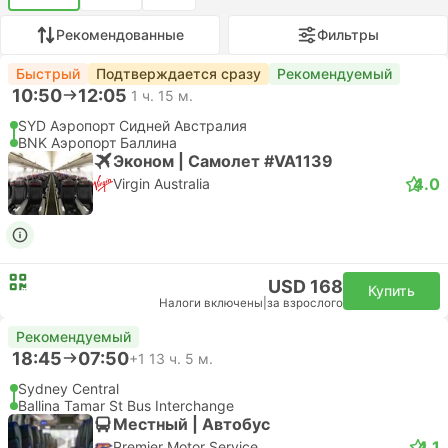
Рекомендованные
Фильтры
Быстрый
Подтверждается сразу
Рекомендуемый
10:50
12:05
1 ч. 15 м.
SYD Аэропорт Сидней Австралия
BNK Аэропорт Баллина
Эконом | Самолет #VA1139
4.0
Virgin Australia
USD 168
Купить
Налоги включены
|
за взрослого
Рекомендуемый
18:45
07:50
+1
13 ч. 5 м.
Sydney Central
Ballina Tamar St Bus Interchange
Местный | Автобус
4.1
Premier Motor Service