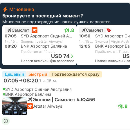
Мгновенно
Бронируете в последний момент?
Мгновенное подтверждение наших лучших вариантов
4.8
Самолет
Самолет
07:05
SYD Аэропорт Сидней Австралия
10:50
1 ч. 15 м.
Эконом | Jetstar Airways
1 ч. 15 м.
Эконом | Virgin Austr
08:20
BNK Аэропорт Баллина
12:05
BNK Аэропорт Ба
Прибытие вт, 11 авг.
Прибытие вт, 11 авг.
USD 74
US
Налоги включены
|
за взрослого
Налоги включены
|
з
Дешевый
Быстрый
Подтверждается сразу
07:05
08:20
1 ч. 15 м.
SYD Аэропорт Сидней Австралия
BNK Аэропорт Баллина
Эконом | Самолет #JQ456
4.8
Jetstar Airways