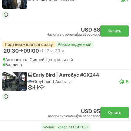
USD 88
Купить
Налоги включены
|
за взрослого
Подтверждается сразу
Рекомендуемый
20:30
09:00
+1
12 ч. 30 м.
Автовокзал Сидней Центральный
Баллина
Early Bird | Автобус #GX244
4.5
Greyhound Australia
USD 95
Купить
Налоги включены
|
за взрослого
ещё 1 класс от USD 160