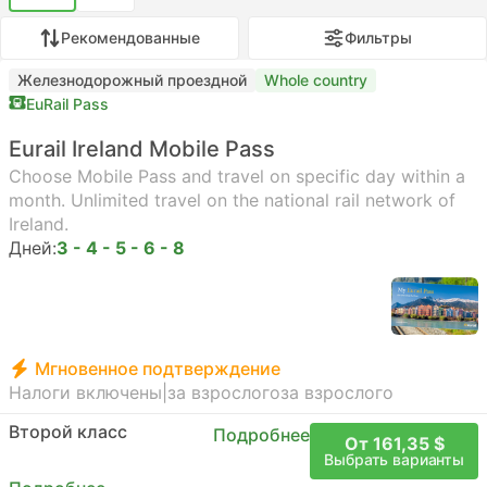
Рекомендованные
Фильтры
Железнодорожный проездной
Whole country
EuRail Pass
Eurail Ireland Mobile Pass
Choose Mobile Pass and travel on specific day within a
month. Unlimited travel on the national rail network of
Ireland.
Дней:
3 - 4 - 5 - 6 - 8
Мгновенное подтверждение
Налоги включены
|
за взрослого
за взрослого
Второй класс
Подробнее
От 161,35 $
Выбрать варианты