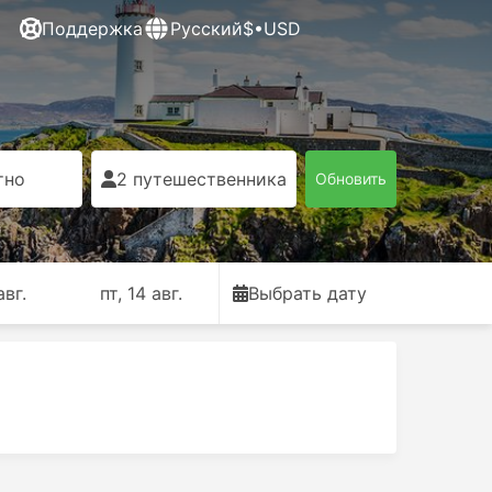
Поддержка
Русский
$•USD
тно
2 путешественника
Обновить
авг.
пт, 14 авг.
Выбрать дату