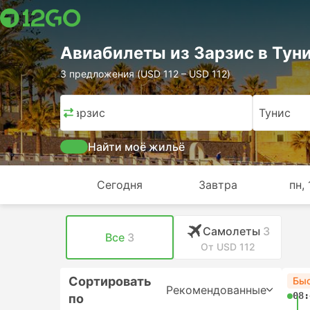
Авиабилеты из Зарзис в Тун
3 предложения (USD 112 – USD 112)
Зарзис
Тунис
Найти моё жильё
Сегодня
Завтра
пн, 
Самолеты
3
Все
3
От USD 112
Сортировать
Бы
Рекомендованные
08:
по