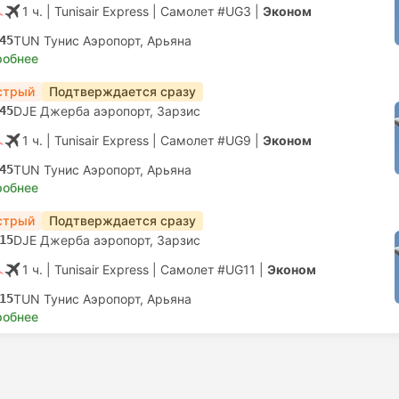
1 ч.
| Tunisair Express
|
Самолет #UG3
|
Эконом
45
TUN Тунис Аэропорт, Арьяна
робнее
стрый
Подтверждается сразу
45
DJE Джерба ​​аэропорт, Зарзис
1 ч.
| Tunisair Express
|
Самолет #UG9
|
Эконом
45
TUN Тунис Аэропорт, Арьяна
робнее
стрый
Подтверждается сразу
15
DJE Джерба ​​аэропорт, Зарзис
1 ч.
| Tunisair Express
|
Самолет #UG11
|
Эконом
15
TUN Тунис Аэропорт, Арьяна
робнее