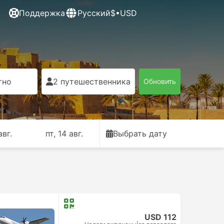
Поддержка
Русский
$•USD
тно
2 путешественника
Обновить
авг.
пт, 14 авг.
Выбрать дату
USD 112