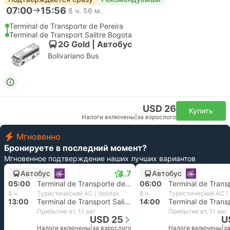
07:00
15:56
8 ч. 56 м.
Terminal de Transporte de Pereira
Terminal de Transport Salitre Bogota
2G Gold | Автобус
Bolivariano Bus
USD 26
Купить
Налоги включены
|
за взрослого
Мгновенно
Бронируете в последний момент?
Мгновенное подтверждение наших лучших вариантов
4.7
Автобус
Автобус
05:00
Terminal de Transporte de Pereira
06:00
8 ч.
Туристический AC | Velotax
8 ч.
Туристический AC | 
13:00
Terminal de Transport Salitre Bogota
14:00
Прибытие вт, 11 авг.
Прибытие вт, 11 авг.
USD 25
U
Налоги включены
|
за взрослого
Налоги включены
|
з