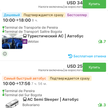
USD 34
Купить
Налоги включены
|
за взрослого
Дешевый
Подтверждается сразу
Бестселлер
10:00
18:00
8 ч.
Terminal de Transporte de Pereira
Terminal de Transport Salitre Bogota
Туристический AC | Автобус
4.7
Velotax
Бесплатная отмена
USD 25
Купить
Налоги включены
|
за взрослого
Самый быстрый автобус
Подтверждается сразу
10:00
17:56
7 ч. 56 м.
Terminal de Pereira
Terminal del Sur Bogota
AC Semi Sleeper | Автобус
4.3
Bolivariano