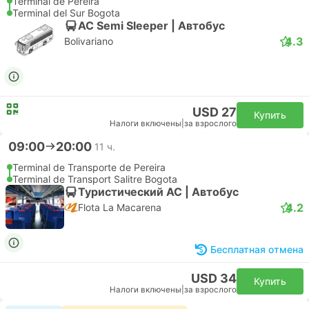
Terminal de Pereira
Terminal del Sur Bogota
AC Semi Sleeper | Автобус
4.3
Bolivariano
USD 27
Купить
Налоги включены
|
за взрослого
09:00
20:00
11 ч.
Terminal de Transporte de Pereira
Terminal de Transport Salitre Bogota
Туристический AC | Автобус
4.2
Flota La Macarena
Бесплатная отмена
USD 34
Купить
Налоги включены
|
за взрослого