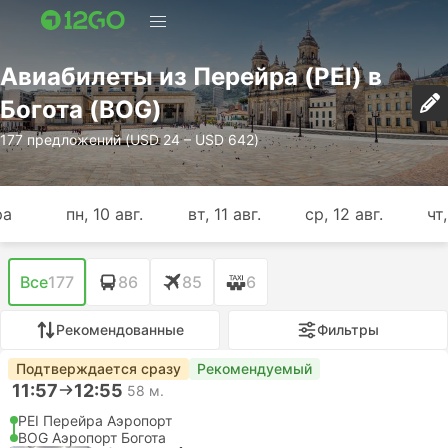
Авиабилеты из Перейра (PEI) в
Богота (BOG)
177 предложений (USD 24 – USD 642)
ра
пн, 10 авг.
вт, 11 авг.
ср, 12 авг.
чт,
Все
177
86
85
6
Рекомендованные
Фильтры
Подтверждается сразу
Рекомендуемый
11:57
12:55
58 м.
PEI Перейра Аэропорт
BOG Аэропорт Богота