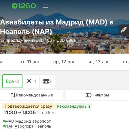
Авиабилеты из Мадрид (MAD) в
Неаполь (NAP)
13 предложений (USD 106 – USD 680)
ра
вт, 11 авг.
ср, 12 авг.
чт, 13 авг.
пт,
Все
13
11
2
Рекомендованные
Фильтры
Подтверждается сразу
Рекомендуемый
11:30
14:05
2 ч. 35 м.
MAD Мадрид аэропорт
NAP Аэропорт Неаполь