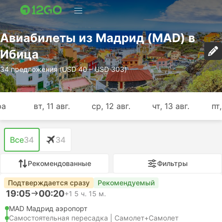
Авиабилеты из Мадрид (MAD) в
Ибица
34 предложения (USD 40 – USD 303)
ра
вт, 11 авг.
ср, 12 авг.
чт, 13 авг.
пт,
Все
34
34
Рекомендованные
Фильтры
Подтверждается сразу
Рекомендуемый
19:05
00:20
+1
5 ч. 15 м.
MAD Мадрид аэропорт
Самостоятельная пересадка | Самолет+Самолет