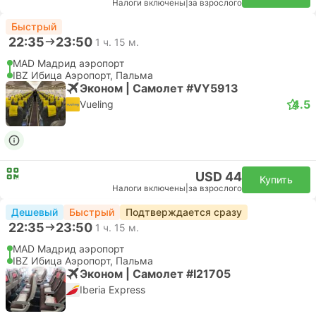
Налоги включены
|
за взрослого
Быстрый
22:35
23:50
1 ч. 15 м.
MAD Мадрид аэропорт
IBZ Ибица Аэропорт, Пальма
Эконом | Самолет #VY5913
4.5
Vueling
USD 44
Купить
Налоги включены
|
за взрослого
Дешевый
Быстрый
Подтверждается сразу
22:35
23:50
1 ч. 15 м.
MAD Мадрид аэропорт
IBZ Ибица Аэропорт, Пальма
Эконом | Самолет #I21705
Iberia Express