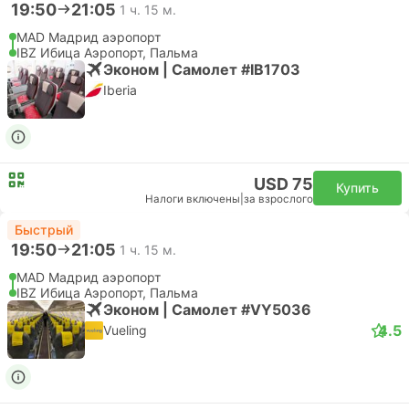
19:50
21:05
1 ч. 15 м.
MAD Мадрид аэропорт
IBZ Ибица Аэропорт, Пальма
Эконом | Самолет #IB1703
Iberia
USD 75
Купить
Налоги включены
|
за взрослого
Быстрый
19:50
21:05
1 ч. 15 м.
MAD Мадрид аэропорт
IBZ Ибица Аэропорт, Пальма
Эконом | Самолет #VY5036
4.5
Vueling