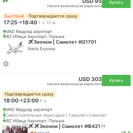
USD 95
Купить
Налоги включены
|
за взрослого
Быстрый
Подтверждается сразу
17:25
18:40
1 ч. 15 м.
MAD Мадрид аэропорт
IBZ Ибица Аэропорт, Пальма
Эконом | Самолет #I21701
Iberia Express
USD 303
Купить
Налоги включены
|
за взрослого
Подтверждается сразу
18:00
23:00
5 ч.
MAD Мадрид аэропорт
Самостоятельная пересадка | Самолет+Самолет
IBZ Ибица Аэропорт, Пальма
Эконом | Самолет #IB421
+1
4.5
Iberia
+1