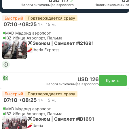
USD 117
US
Налоги включены
|
за взрослого
Налоги включены
|
з
Быстрый
Подтверждается сразу
07:10
08:25
1 ч. 15 м.
MAD Мадрид аэропорт
IBZ Ибица Аэропорт, Пальма
Эконом | Самолет #I21691
Iberia Express
USD 126
Купить
Налоги включены
|
за взрослого
Быстрый
Подтверждается сразу
07:10
08:25
1 ч. 15 м.
MAD Мадрид аэропорт
IBZ Ибица Аэропорт, Пальма
Эконом | Самолет #IB1691
Iberia