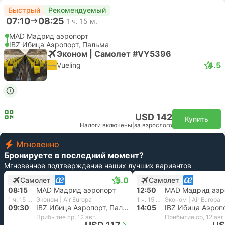
Быстрый
Рекомендуемый
07:10
08:25
1 ч. 15 м.
MAD Мадрид аэропорт
IBZ Ибица Аэропорт, Пальма
Эконом | Самолет #VY5396
4.5
Vueling
USD 142
Купить
Налоги включены
|
за взрослого
Мгновенно
Бронируете в последний момент?
Мгновенное подтверждение наших лучших вариантов
5.0
Самолет
Самолет
08:15
MAD Мадрид аэропорт
12:50
MAD Мадрид аэр
1 ч. 15 м.
Эконом | Air Europa
1 ч. 15 м.
Эконом | Air Europa
09:30
IBZ Ибица Аэропорт, Пальма
14:05
Прибытие ср, 12 авг.
Прибытие ср, 12 авг.