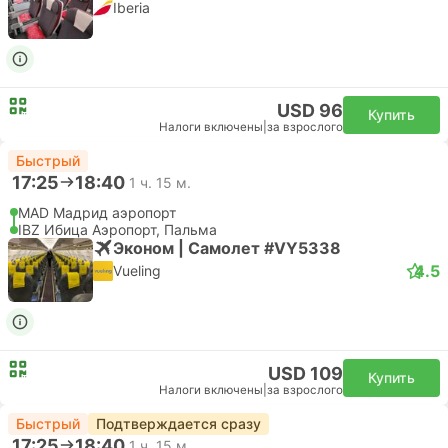
Iberia
USD 96
Купить
Налоги включены
|
за взрослого
Быстрый
17:25
18:40
1 ч. 15 м.
MAD Мадрид аэропорт
IBZ Ибица Аэропорт, Пальма
Эконом | Самолет #VY5338
4.5
Vueling
USD 109
Купить
Налоги включены
|
за взрослого
Быстрый
Подтверждается сразу
17:25
18:40
1 ч. 15 м.