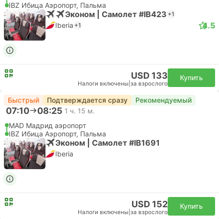
IBZ Ибица Аэропорт, Пальма
Эконом | Самолет #IB423
+1
4.5
Iberia
+1
USD 133
Купить
Налоги включены
|
за взрослого
Быстрый
Подтверждается сразу
Рекомендуемый
07:10
08:25
1 ч. 15 м.
MAD Мадрид аэропорт
IBZ Ибица Аэропорт, Пальма
Эконом | Самолет #IB1691
Iberia
USD 152
Купить
Налоги включены
|
за взрослого