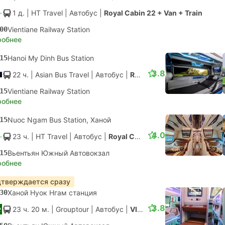
1 д.
| HT Travel
|
Автобус
|
Royal Cabin 22 + Van + Train
00
Vientiane Railway Station
робнее
15
Hanoi My Dinh Bus Station
3.8
22 ч.
| Asian Bus Travel
|
Автобус
|
Royal Cabin + Van + Train
15
Vientiane Railway Station
робнее
15
Nuoc Ngam Bus Station, Ханой
4.0
23 ч.
| HT Travel
|
Автобус
|
Royal Cabin
15
Вьентьян Южный Автовокзал
робнее
тверждается сразу
30
Ханой Нуок Нгам станция
3.8
23 ч. 20 м.
| Grouptour
|
Автобус
|
VIP 33 Sleeper