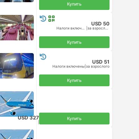
Купить
USD 50
Налоги включены
|
за взрослого
Купить
USD 51
Налоги включены
|
за взрослого
Купить
USD 327
Купить
Налоги включены
|
за взрослого