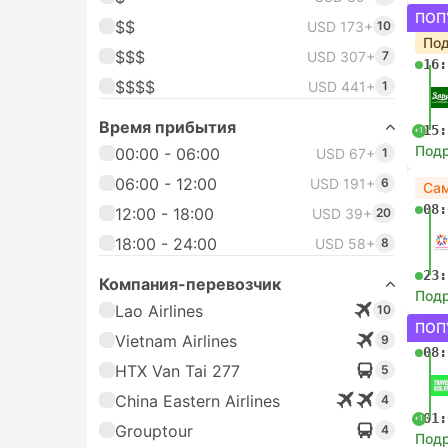
ПОП
$$
USD 173+
10
Под
$$$
USD 307+
7
16:
$$$$
USD 441+
1
Время прибытия
15:
+1
Под
00:00 - 06:00
USD 67+
1
06:00 - 12:00
USD 191+
6
Сам
08:
12:00 - 18:00
USD 39+
20
18:00 - 24:00
USD 58+
8
23:
Компания-перевозчик
Под
Lao Airlines
10
ПОП
Vietnam Airlines
9
08:
HTX Van Tai 277
5
China Eastern Airlines
4
01:
+1
Grouptour
4
Под