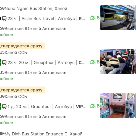
50
Nuoc Ngam Bus Station, Ханой
3.8
23 ч.
| Asian Bus Travel
|
Автобус
|
Royal Cabin
50
Вьентьян Южный Автовокзал
робнее
тверждается сразу
15
Ханой ССБ
3.8
23 ч. 20 м.
| Grouptour
|
Автобус
|
Спальное место 38
35
Вьентьян Южный Автовокзал
робнее
тверждается сразу
30
Ханой ССБ
3.8
1 д. 20 м.
| Grouptour
|
Автобус
|
VIP 33 Sleeper
50
Вьентьян Южный Автовокзал
робнее
00
My Dinh Bus Station Entrance C, Ханой