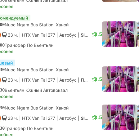
30
Вьентьян Южный Автовокзал
робнее
комендуемый
00
Nuoc Ngam Bus Station, Ханой
3.5
23 ч.
| HTX Van Tai 277
|
Автобус
|
Sleeper Bus
00
Трансфер По Вьентьян
робнее
шевый
30
Nuoc Ngam Bus Station, Ханой
3.5
23 ч.
| HTX Van Tai 277
|
Автобус
|
Полуспальный
30
Вьентьян Южный Автовокзал
робнее
30
Nuoc Ngam Bus Station, Ханой
3.5
23 ч.
| HTX Van Tai 277
|
Автобус
|
Sleeper Bus
30
Трансфер По Вьентьян
робнее