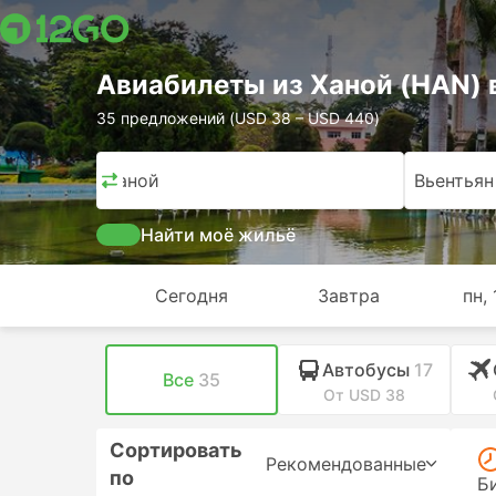
Авиабилеты из Ханой (HAN) в
35 предложений (USD 38 – USD 440)
Ханой
Вьентьян
Найти моё жильё
Сегодня
Завтра
пн, 
Автобусы
17
Все
35
От USD 38
Сортировать
Рекомендованные
по
Б