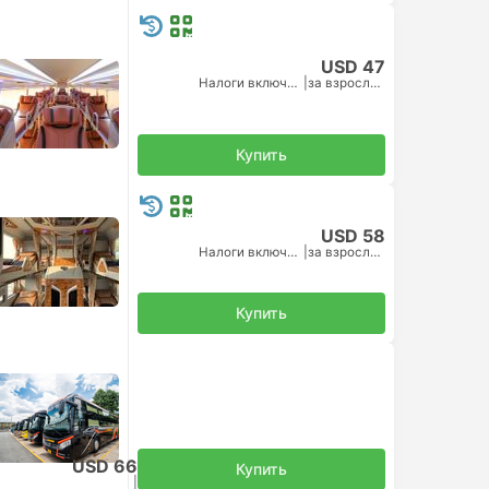
USD 47
Налоги включены
|
за взрослого
Купить
USD 58
Налоги включены
|
за взрослого
Купить
USD 66
Купить
Налоги включены
|
за взрослого