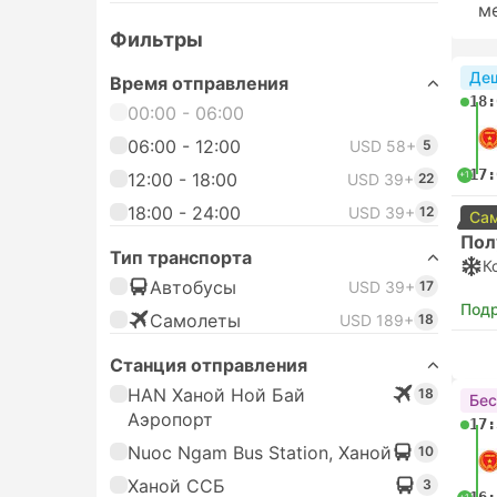
м
Фильтры
Де
Время отправления
18:
00:00 - 06:00
06:00 - 12:00
USD 58+
5
17:
+1
12:00 - 18:00
USD 39+
22
18:00 - 24:00
USD 39+
12
Сам
Пол
Тип транспорта
К
Автобусы
USD 39+
17
Под
Самолеты
USD 189+
18
Станция отправления
HAN Ханой Ной Бай
18
Бес
Аэропорт
17:
Nuoc Ngam Bus Station, Ханой
10
Ханой ССБ
3
+1