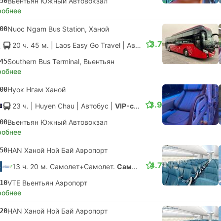
50
Вьентьян Южный Автовокзал
робнее
00
Nuoc Ngam Bus Station, Ханой
3.7
20 ч. 45 м.
| Laos Easy Go Travel
|
Автобус
|
Sleeper Bus
45
Southern Bus Terminal, Вьентьян
робнее
00
Нуок Нгам Ханой
3.9
23 ч.
| Huyen Chau
|
Автобус
|
VIP-салон
00
Вьентьян Южный Автовокзал
робнее
50
HAN Ханой Ной Бай Аэропорт
4.7
13 ч. 20 м. Самолет+Самолет.
Самостоятельная пересадка
10
VTE Вьентьян Аэропорт
робнее
20
HAN Ханой Ной Бай Аэропорт