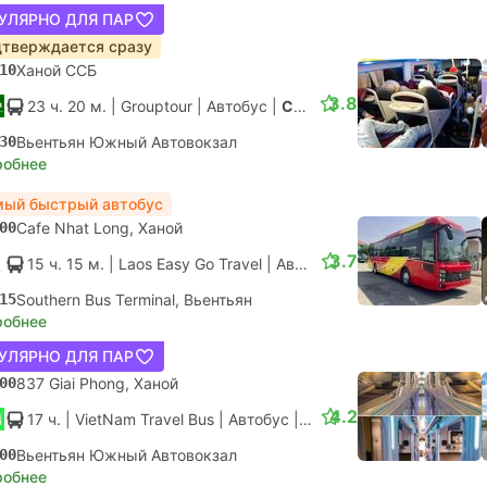
УЛЯРНО ДЛЯ ПАР
тверждается сразу
10
Ханой ССБ
3.8
23 ч. 20 м.
| Grouptour
|
Автобус
|
Спальное место 41
30
Вьентьян Южный Автовокзал
робнее
ый быстрый автобус
00
Cafe Nhat Long, Ханой
3.7
15 ч. 15 м.
| Laos Easy Go Travel
|
Автобус
|
VIP
15
Southern Bus Terminal, Вьентьян
робнее
УЛЯРНО ДЛЯ ПАР
00
837 Giai Phong, Ханой
4.2
17 ч.
| VietNam Travel Bus
|
Автобус
|
VIP Luxury 21 Cabin
00
Вьентьян Южный Автовокзал
робнее