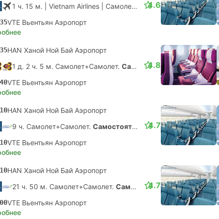
4.6
1 ч. 15 м.
| Vietnam Airlines
|
Самолет #VN921
|
Эконом
35
VTE Вьентьян Аэропорт
робнее
35
HAN Ханой Ной Бай Аэропорт
4.8
1 д. 2 ч. 5 м. Самолет+Самолет.
Самостоятельная пересадка
40
VTE Вьентьян Аэропорт
робнее
10
HAN Ханой Ной Бай Аэропорт
4.7
9 ч. Самолет+Самолет.
Самостоятельная пересадка
10
VTE Вьентьян Аэропорт
робнее
10
HAN Ханой Ной Бай Аэропорт
4.7
21 ч. 50 м. Самолет+Самолет.
Самостоятельная пересадка
00
VTE Вьентьян Аэропорт
робнее