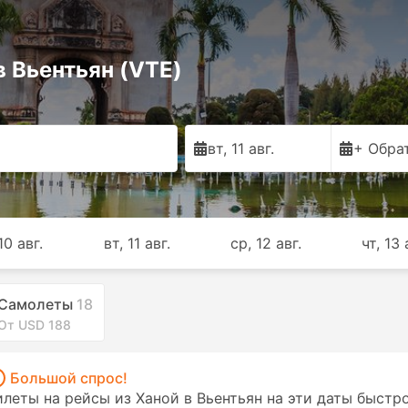
 Вьентьян (VTE)
вт, 11 авг.
+ Обра
10 авг.
вт, 11 авг.
ср, 12 авг.
чт, 13 
Самолеты
18
От USD 188
Большой спрос!
илеты на рейсы из Ханой в Вьентьян на эти даты быстр