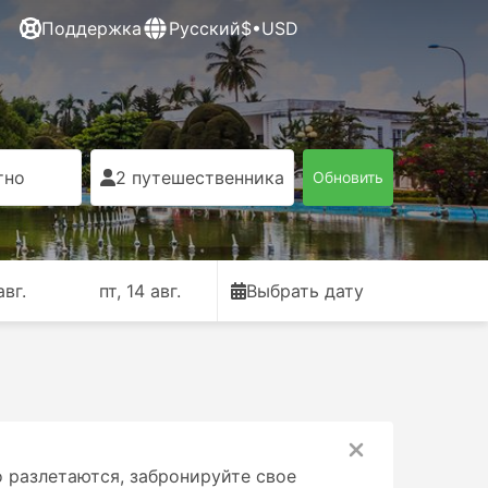
Поддержка
Русский
$•USD
тно
2 путешественника
Обновить
авг.
пт, 14 авг.
Выбрать дату
о разлетаются, забронируйте свое