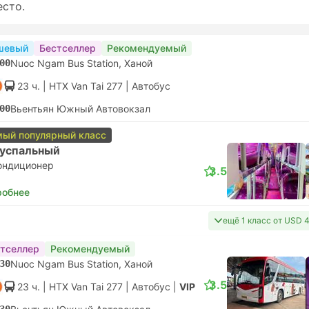
есто.
шевый
Бестселлер
Рекомендуемый
00
Nuoc Ngam Bus Station, Ханой
23 ч.
| HTX Van Tai 277
|
Автобус
00
Вьентьян Южный Автовокзал
ый популярный класс
успальный
ондиционер
3.5
робнее
ещё 1 класс от USD 
тселлер
Рекомендуемый
30
Nuoc Ngam Bus Station, Ханой
3.5
23 ч.
| HTX Van Tai 277
|
Автобус
|
VIP