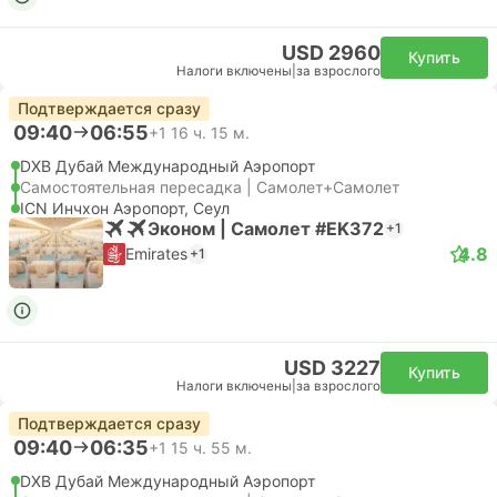
USD 2960
Купить
Налоги включены
|
за взрослого
Подтверждается сразу
09:40
06:55
+1
16 ч. 15 м.
DXB Дубай Международный Аэропорт
Самостоятельная пересадка | Самолет+Самолет
ICN Инчхон Аэропорт, Сеул
Эконом | Самолет #EK372
+1
4.8
Emirates
+1
USD 3227
Купить
Налоги включены
|
за взрослого
Подтверждается сразу
09:40
06:35
+1
15 ч. 55 м.
DXB Дубай Международный Аэропорт