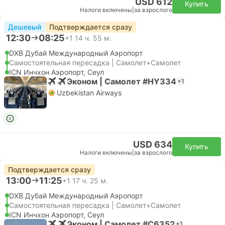
USD 612
Купить
Налоги включены
|
за взрослого
Дешевый
Подтверждается сразу
12:30
08:25
+1
14 ч. 55 м.
DXB Дубай Международный Аэропорт
Самостоятельная пересадка | Самолет+Самолет
ICN Инчхон Аэропорт, Сеул
Эконом | Самолет #HY334
+1
Uzbekistan Airways
USD 634
Купить
Налоги включены
|
за взрослого
Подтверждается сразу
13:00
11:25
+1
17 ч. 25 м.
DXB Дубай Международный Аэропорт
Самостоятельная пересадка | Самолет+Самолет
ICN Инчхон Аэропорт, Сеул
Эконом | Самолет #C6352
+1