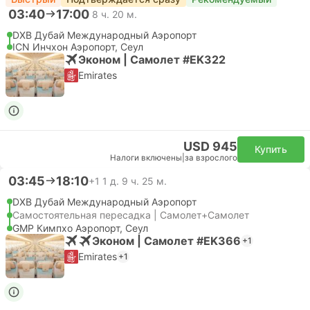
03:40
17:00
8 ч. 20 м.
DXB Дубай Международный Аэропорт
ICN Инчхон Аэропорт, Сеул
Эконом | Самолет #EK322
Emirates
USD 945
Купить
Налоги включены
|
за взрослого
03:45
18:10
+1
1 д. 9 ч. 25 м.
DXB Дубай Международный Аэропорт
Самостоятельная пересадка | Самолет+Самолет
GMP Кимпхо Аэропорт, Сеул
Эконом | Самолет #EK366
+1
Emirates
+1