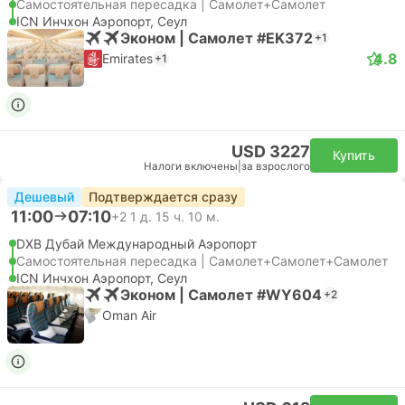
Самостоятельная пересадка | Самолет+Самолет
ICN Инчхон Аэропорт, Сеул
Эконом | Самолет #EK372
+1
4.8
Emirates
+1
USD 3227
Купить
Налоги включены
|
за взрослого
Дешевый
Подтверждается сразу
11:00
07:10
+2
1 д. 15 ч. 10 м.
DXB Дубай Международный Аэропорт
Самостоятельная пересадка | Самолет+Самолет+Самолет
ICN Инчхон Аэропорт, Сеул
Эконом | Самолет #WY604
+2
Oman Air