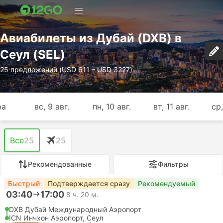
Авиабилеты из Дубай (DXB) в
Сеул (SEL)
25 предложений (USD 611 – USD 3227)
ра
вс, 9 авг.
пн, 10 авг.
вт, 11 авг.
ср,
Все
25
25
Рекомендованные
Фильтры
Быстрый
Подтверждается сразу
Рекомендуемый
03:40
17:00
8 ч. 20 м.
DXB Дубай Международный Аэропорт
ICN Инчхон Аэропорт, Сеул