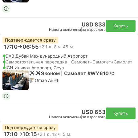
USD 833
Купить
Налоги включены
|
за взрослого
Подтверждается сразу
17:10
06:55
+2
1 д. 8 ч. 45 м.
DXB Дубай Международный Аэропорт
Самостоятельная пересадка | Самолет+Самолет+Самолет
ICN Инчхон Аэропорт, Сеул
Эконом | Самолет #WY610
+2
Oman Air
+1
USD 653
Купить
Налоги включены
|
за взрослого
Подтверждается сразу
17:10
10:15
+2
1 д. 12 ч. 5 м.