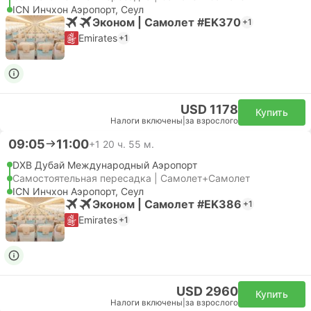
ICN Инчхон Аэропорт, Сеул
Эконом | Самолет #EK370
+1
Emirates
+1
USD 1178
Купить
Налоги включены
|
за взрослого
09:05
11:00
+1
20 ч. 55 м.
DXB Дубай Международный Аэропорт
Самостоятельная пересадка | Самолет+Самолет
ICN Инчхон Аэропорт, Сеул
Эконом | Самолет #EK386
+1
Emirates
+1
USD 2960
Купить
Налоги включены
|
за взрослого