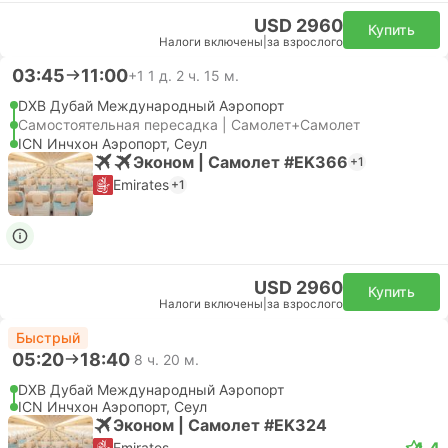
USD 2960
Купить
Налоги включены
|
за взрослого
03:45
11:00
+1
1 д. 2 ч. 15 м.
DXB Дубай Международный Аэропорт
Самостоятельная пересадка | Самолет+Самолет
ICN Инчхон Аэропорт, Сеул
Эконом | Самолет #EK366
+1
Emirates
+1
USD 2960
Купить
Налоги включены
|
за взрослого
Быстрый
05:20
18:40
8 ч. 20 м.
DXB Дубай Международный Аэропорт
ICN Инчхон Аэропорт, Сеул
Эконом | Самолет #EK324
4.4
Emirates