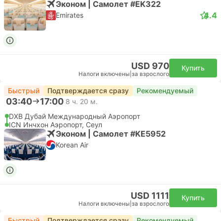
Эконом | Самолет #EK322
4.4
Emirates
USD 970
Купить
Налоги включены
|
за взрослого
Быстрый
Подтверждается сразу
Рекомендуемый
03:40
17:00
8 ч. 20 м.
DXB Дубай Международный Аэропорт
ICN Инчхон Аэропорт, Сеул
Эконом | Самолет #KE5952
Korean Air
USD 1111
Купить
Налоги включены
|
за взрослого
Быстрый
Подтверждается сразу
Рекомендуемый