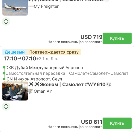
My Freighter
USD 719
Купить
Налоги включены
|
за взрослого
Дешевый
Подтверждается сразу
17:10
07:10
+2
1 д. 9 ч.
DXB Дубай Международный Аэропорт
Самостоятельная пересадка | Самолет+Самолет+Самолет
ICN Инчхон Аэропорт, Сеул
Эконом | Самолет #WY610
+2
Oman Air
USD 611
Купить
Налоги включены
|
за взрослого