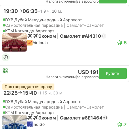
Налоги включены
|
за взрослого
19:30
06:35
+1
9 ч. 20 м.
DXB Дубай Международный Аэропорт
Самостоятельная пересадка | Самолет+Самолет
KTM Катманду Аэропорт
Эконом | Самолет #AI4310
+1
4.5
Air India
USD 191
Купить
Налоги включены
|
за взрослого
Подтверждается сразу
22:25
15:40
+1
15 ч. 30 м.
DXB Дубай Международный Аэропорт
Самостоятельная пересадка | Самолет+Самолет
KTM Катманду Аэропорт
Эконом | Самолет #6E1464
+1
4.7
IndiGo