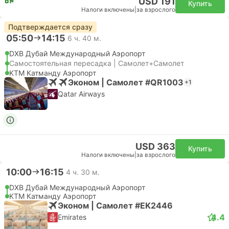
USD 191
Купить
Налоги включены
|
за взрослого
Подтверждается сразу
05:50
14:15
6 ч. 40 м.
DXB Дубай Международный Аэропорт
Самостоятельная пересадка | Самолет+Самолет
KTM Катманду Аэропорт
Эконом | Самолет #QR1003
+1
Qatar Airways
USD 363
Купить
Налоги включены
|
за взрослого
10:00
16:15
4 ч. 30 м.
DXB Дубай Международный Аэропорт
KTM Катманду Аэропорт
Эконом | Самолет #EK2446
4.4
Emirates