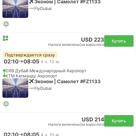
Эконом | Самолет #FZ1133
FlyDubai
USD 223
Купить
Налоги включены
|
за взрослого
Подтверждается сразу
02:10
08:05
4 ч. 10 м.
DXB Дубай Международный Аэропорт
KTM Катманду Аэропорт
Эконом | Самолет #FZ1133
FlyDubai
USD 214
Купить
Налоги включены
|
за взрослого
02:10
08:05
4 ч. 10 м.