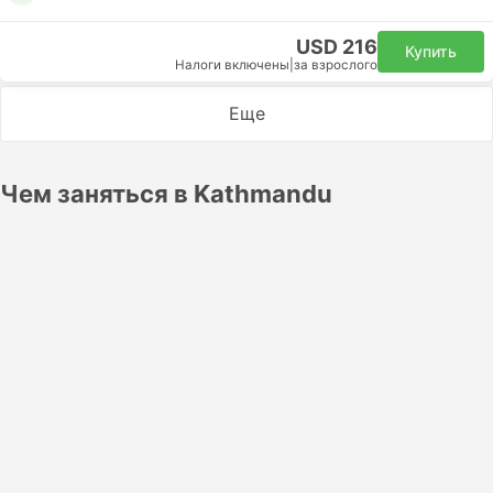
USD 216
Купить
Налоги включены
|
за взрослого
Еще
Чем заняться в Kathmandu
Powered by
GetYourGuide
Расписание авиарейсов из Дубай в
Катманду
Departure
Operator
Flight
Class
Time
Biman