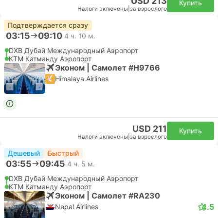
USD 213
Купить
Налоги включены
|
за взрослого
Подтверждается сразу
03:15
09:10
4 ч. 10 м.
DXB Дубай Международный Аэропорт
KTM Катманду Аэропорт
Эконом | Самолет #H9766
Himalaya Airlines
USD 211
Купить
Налоги включены
|
за взрослого
Дешевый
Быстрый
03:55
09:45
4 ч. 5 м.
DXB Дубай Международный Аэропорт
KTM Катманду Аэропорт
Эконом | Самолет #RA230
4.5
Nepal Airlines