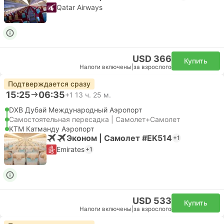
Qatar Airways
USD 366
Купить
Налоги включены
|
за взрослого
Подтверждается сразу
15:25
06:35
+1
13 ч. 25 м.
DXB Дубай Международный Аэропорт
Самостоятельная пересадка | Самолет+Самолет
KTM Катманду Аэропорт
Эконом | Самолет #EK514
+1
Emirates
+1
USD 533
Купить
Налоги включены
|
за взрослого