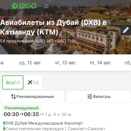
Авиабилеты из Дубай (DXB) в
Катманду (KTM)
54 предложения (USD 147 – USD 710)
ра
ср, 12 авг.
чт, 13 авг.
пт, 14 авг.
сб,
Все
54
54
Рекомендованные
Фильтры
Рекомендуемый
00:30
06:35
+1
1 д. 4 ч. 20 м.
DXB Дубай Международный Аэропорт
Самостоятельная пересадка | Самолет+Самолет