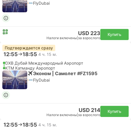
FlyDubai
USD 223
Купить
Налоги включены
|
за взрослого
Подтверждается сразу
12:55
18:55
4 ч. 15 м.
DXB Дубай Международный Аэропорт
KTM Катманду Аэропорт
Эконом | Самолет #FZ1595
FlyDubai
USD 214
Купить
Налоги включены
|
за взрослого
12:55
18:55
4 ч. 15 м.