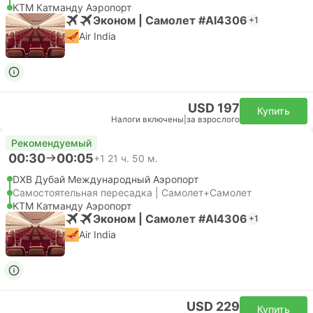
KTM Катманду Аэропорт
Эконом | Самолет #AI4306
+1
Air India
USD 197
Купить
Налоги включены
|
за взрослого
Рекомендуемый
00:30
00:05
+1
21 ч. 50 м.
DXB Дубай Международный Аэропорт
Самостоятельная пересадка | Самолет+Самолет
KTM Катманду Аэропорт
Эконом | Самолет #AI4306
+1
Air India
USD 229
Купить