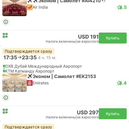
Эконом | Самолет #AI4210
+1
4.5
Air India
USD 191
Купить
Налоги включены
|
за взрослого
Подтверждается сразу
17:35
23:35
4 ч. 15 м.
DXB Дубай Международный Аэропорт
KTM Катманду Аэропорт
Эконом | Самолет #EK2153
4.4
Emirates
USD 297
Купить
Налоги включены
|
за взрослого
Подтверждается сразу