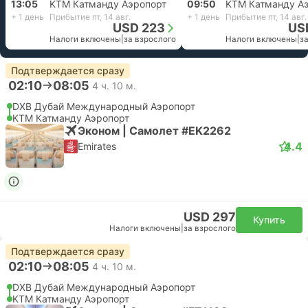
13:05
KTM Катманду Аэропорт
09:50
KTM Катманду А
+ 1 день
Прибытие пт, 14 авг.
+ 1 день
Прибытие пт, 14 авг.
USD 223
US
Налоги включены
|
за взрослого
Налоги включены
|
з
Подтверждается сразу
02:10
08:05
4 ч. 10 м.
DXB Дубай Международный Аэропорт
KTM Катманду Аэропорт
Эконом | Самолет #EK2262
4.4
Emirates
USD 297
Купить
Налоги включены
|
за взрослого
Подтверждается сразу
02:10
08:05
4 ч. 10 м.
DXB Дубай Международный Аэропорт
KTM Катманду Аэропорт