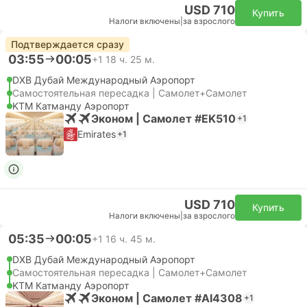
USD 710
Купить
Налоги включены
|
за взрослого
Подтверждается сразу
03:55
00:05
+1
18 ч. 25 м.
DXB Дубай Международный Аэропорт
Самостоятельная пересадка | Самолет+Самолет
KTM Катманду Аэропорт
Эконом | Самолет #EK510
+1
Emirates
+1
USD 710
Купить
Налоги включены
|
за взрослого
05:35
00:05
+1
16 ч. 45 м.
DXB Дубай Международный Аэропорт
Самостоятельная пересадка | Самолет+Самолет
KTM Катманду Аэропорт
Эконом | Самолет #AI4308
+1