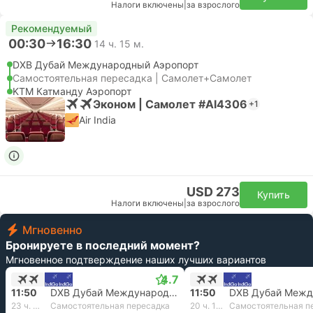
Налоги включены
|
за взрослого
Рекомендуемый
00:30
16:30
14 ч. 15 м.
DXB Дубай Международный Аэропорт
Самостоятельная пересадка | Самолет+Самолет
KTM Катманду Аэропорт
Эконом | Самолет #AI4306
+1
Air India
USD 273
Купить
Налоги включены
|
за взрослого
Мгновенно
Бронируете в последний момент?
Мгновенное подтверждение наших лучших вариантов
4.7
11:50
DXB Дубай Международный Аэропорт
11:50
23 ч. 30 м.
Самостоятельная пересадка
20 ч. 15 м.
Самостоятельная п