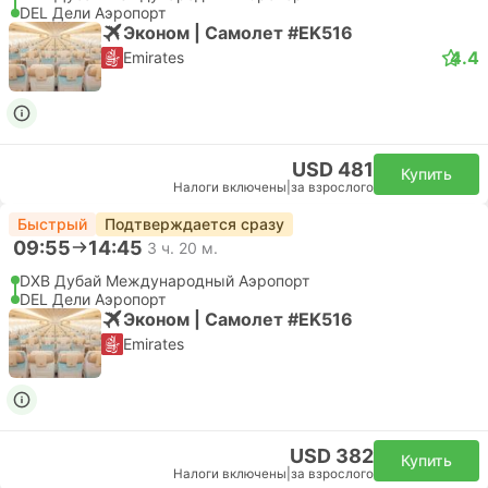
DEL Дели Аэропорт
Эконом | Самолет #EK516
4.4
Emirates
USD 481
Купить
Налоги включены
|
за взрослого
Быстрый
Подтверждается сразу
09:55
14:45
3 ч. 20 м.
DXB Дубай Международный Аэропорт
DEL Дели Аэропорт
Эконом | Самолет #EK516
Emirates
USD 382
Купить
Налоги включены
|
за взрослого