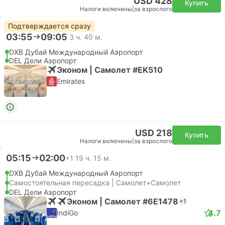
USD 428
Купить
Налоги включены
|
за взрослого
Подтверждается сразу
03:55
09:05
3 ч. 40 м.
DXB Дубай Международный Аэропорт
DEL Дели Аэропорт
Эконом | Самолет #EK510
Emirates
USD 218
Купить
Налоги включены
|
за взрослого
05:15
02:00
+1
19 ч. 15 м.
DXB Дубай Международный Аэропорт
Самостоятельная пересадка | Самолет+Самолет
DEL Дели Аэропорт
Эконом | Самолет #6E1478
+1
4.7
IndiGo