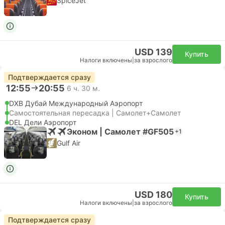
SpiceJet
USD 139
Купить
Налоги включены
|
за взрослого
Подтверждается сразу
12:55
20:55
6 ч. 30 м.
DXB Дубай Международный Аэропорт
Самостоятельная пересадка | Самолет+Самолет
DEL Дели Аэропорт
Эконом | Самолет #GF505
+1
Gulf Air
USD 180
Купить
Налоги включены
|
за взрослого
Подтверждается сразу