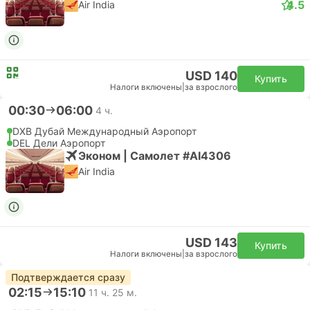
4.5
Air India
USD 140
Купить
Налоги включены
|
за взрослого
00:30
06:00
4 ч.
DXB Дубай Международный Аэропорт
DEL Дели Аэропорт
Эконом | Самолет #AI4306
Air India
USD 143
Купить
Налоги включены
|
за взрослого
Подтверждается сразу
02:15
15:10
11 ч. 25 м.