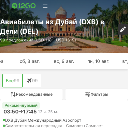
Авиабилеты из Дубай (DXB) в
Дели (DEL)
99 предложений (USD 118 – USD 1619)
ра
сб, 8 авг.
вс, 9 авг.
пн, 10 авг.
вт,
Все
99
99
Рекомендованные
Фильтры
Рекомендуемый
03:50
17:45
12 ч. 25 м.
DXB Дубай Международный Аэропорт
Самостоятельная пересадка | Самолет+Самолет