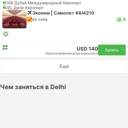
DXB Дубай Международный Аэропорт
DEL Дели Аэропорт
Эконом | Самолет #AI4210
4.5
Air India
USD 140
Купить
Налоги включены
|
за взрослого
Еще
Чем заняться в Delhi
Powered by
GetYourGuide
Расписание авиарейсов из Дубай в