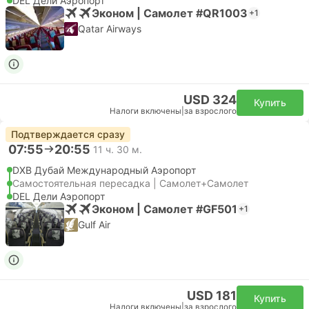
DEL Дели Аэропорт
Эконом | Самолет #QR1003
+1
Qatar Airways
USD 324
Купить
Налоги включены
|
за взрослого
Подтверждается сразу
07:55
20:55
11 ч. 30 м.
DXB Дубай Международный Аэропорт
Самостоятельная пересадка | Самолет+Самолет
DEL Дели Аэропорт
Эконом | Самолет #GF501
+1
Gulf Air
USD 181
Купить
Налоги включены
|
за взрослого