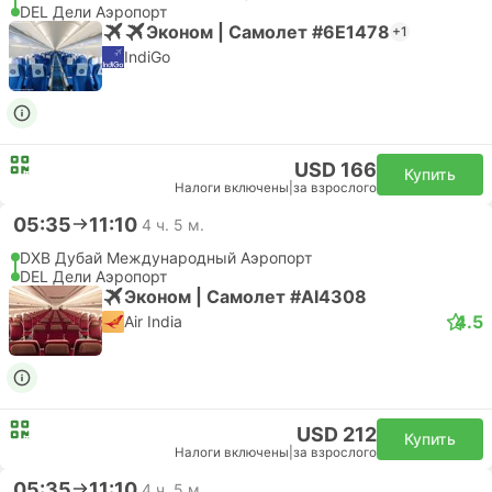
DEL Дели Аэропорт
Эконом | Самолет #6E1478
+1
IndiGo
USD 166
Купить
Налоги включены
|
за взрослого
05:35
11:10
4 ч. 5 м.
DXB Дубай Международный Аэропорт
DEL Дели Аэропорт
Эконом | Самолет #AI4308
4.5
Air India
USD 212
Купить
Налоги включены
|
за взрослого
05:35
11:10
4 ч. 5 м.