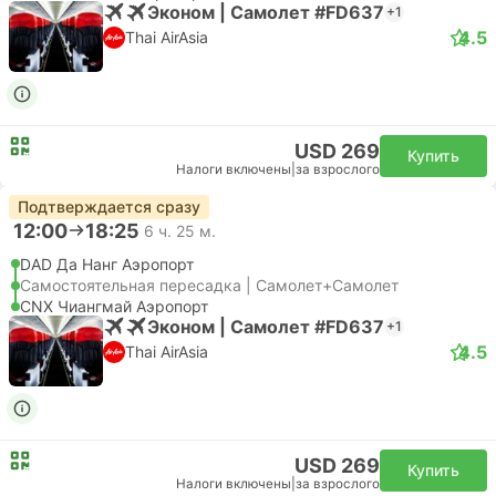
Эконом | Самолет #FD637
+1
4.5
Thai AirAsia
USD 269
Купить
Налоги включены
|
за взрослого
Подтверждается сразу
12:00
18:25
6 ч. 25 м.
DAD Да Нанг Аэропорт
Самостоятельная пересадка | Самолет+Самолет
CNX Чиангмай Аэропорт
Эконом | Самолет #FD637
+1
4.5
Thai AirAsia
USD 269
Купить
Налоги включены
|
за взрослого