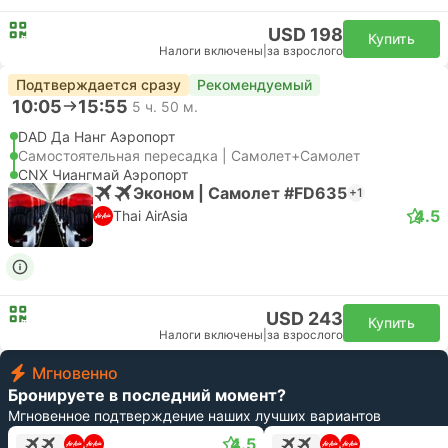
USD 198
Купить
Налоги включены
|
за взрослого
Подтверждается сразу
Рекомендуемый
10:05
15:55
5 ч. 50 м.
DAD Да Нанг Аэропорт
Самостоятельная пересадка | Самолет+Самолет
CNX Чиангмай Аэропорт
Эконом | Самолет #FD635
+1
4.5
Thai AirAsia
USD 243
Купить
Налоги включены
|
за взрослого
Мгновенно
Бронируете в последний момент?
Мгновенное подтверждение наших лучших вариантов
4.5