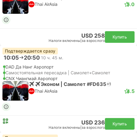
5.0
Thai AirAsia
USD 258
Купить
Налоги включены
|
за взрослого
Подтверждается сразу
10:05
20:50
10 ч. 45 м.
DAD Да Нанг Аэропорт
Самостоятельная пересадка | Самолет+Самолет
CNX Чиангмай Аэропорт
Эконом | Самолет #FD635
+1
4.5
Thai AirAsia
USD 236
Купить
Налоги включены
|
за взрослого