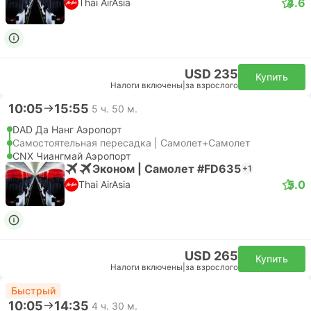
4.6
Thai AirAsia
USD 235
Купить
Налоги включены
|
за взрослого
10:05
15:55
5 ч. 50 м.
DAD Да Нанг Аэропорт
Самостоятельная пересадка | Самолет+Самолет
CNX Чиангмай Аэропорт
Эконом | Самолет #FD635
+1
5.0
Thai AirAsia
USD 265
Купить
Налоги включены
|
за взрослого
Быстрый
10:05
14:35
4 ч. 30 м.