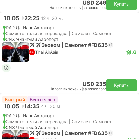
USD 246
Купить
Налоги включены
|
за взрослого
10:05
22:25
12 ч. 20 м.
DAD Да Нанг Аэропорт
Самостоятельная пересадка | Самолет+Самолет
CNX Чиангмай Аэропорт
Эконом | Самолет #FD635
+1
4.6
Thai AirAsia
USD 235
Купить
Налоги включены
|
за взрослого
Быстрый
Бестселлер
10:05
14:35
4 ч. 30 м.
DAD Да Нанг Аэропорт
Самостоятельная пересадка | Самолет+Самолет
CNX Чиангмай Аэропорт
Эконом | Самолет #FD635
+1