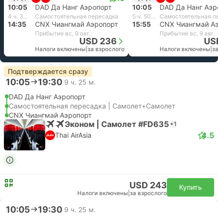
10:05
DAD Да Нанг Аэропорт
10:05
DAD Да Нанг Аэр
4 ч. 30 м.
Самостоятельная пересадка
5 ч. 50 м.
Самостоятельная п
14:35
CNX Чиангмай Аэропорт
15:55
CNX Чиангмай А
Прибытие вс, 9 авг.
Прибытие вс, 9 авг.
USD 236
US
Налоги включены
|
за взрослого
Налоги включены
|
з
Подтверждается сразу
10:05
19:30
9 ч. 25 м.
DAD Да Нанг Аэропорт
Самостоятельная пересадка | Самолет+Самолет
CNX Чиангмай Аэропорт
Эконом | Самолет #FD635
+1
4.5
Thai AirAsia
USD 243
Купить
Налоги включены
|
за взрослого
10:05
19:30
9 ч. 25 м.