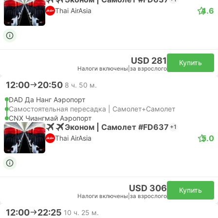
4.6
Thai AirAsia
USD 281
Купить
Налоги включены
|
за взрослого
12:00
20:50
8 ч. 50 м.
DAD Да Нанг Аэропорт
Самостоятельная пересадка | Самолет+Самолет
CNX Чиангмай Аэропорт
Эконом | Самолет #FD637
+1
5.0
Thai AirAsia
USD 306
Купить
Налоги включены
|
за взрослого
12:00
22:25
10 ч. 25 м.