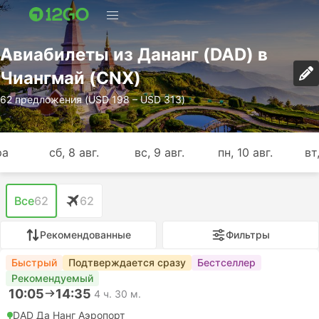
Авиабилеты из Дананг (DAD) в
Чиангмай (CNX)
62 предложения (USD 198 – USD 313)
ра
сб, 8 авг.
вс, 9 авг.
пн, 10 авг.
вт,
Все
62
62
Рекомендованные
Фильтры
Быстрый
Подтверждается сразу
Бестселлер
Рекомендуемый
10:05
14:35
4 ч. 30 м.
DAD Да Нанг Аэропорт