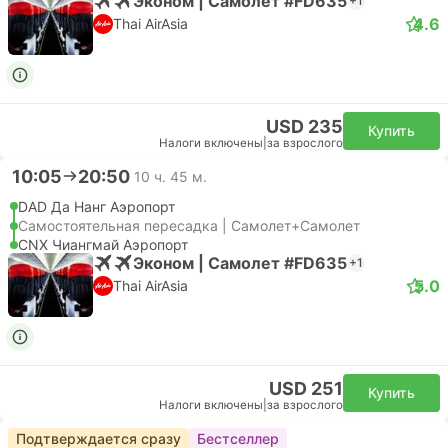
Эконом | Самолет #FD635
+1
4.6
Thai AirAsia
USD 235
Купить
Налоги включены
|
за взрослого
10:05
20:50
10 ч. 45 м.
DAD Да Нанг Аэропорт
Самостоятельная пересадка | Самолет+Самолет
CNX Чиангмай Аэропорт
Эконом | Самолет #FD635
+1
5.0
Thai AirAsia
USD 251
Купить
Налоги включены
|
за взрослого
Подтверждается сразу
Бестселлер