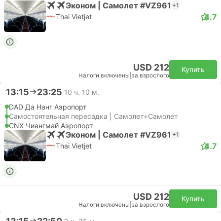
Эконом | Самолет #VZ961
+1
4.7
Thai Vietjet
USD 212
Купить
Налоги включены
|
за взрослого
13:15
23:25
10 ч. 10 м.
DAD Да Нанг Аэропорт
Самостоятельная пересадка | Самолет+Самолет
CNX Чиангмай Аэропорт
Эконом | Самолет #VZ961
+1
4.7
Thai Vietjet
USD 212
Купить
Налоги включены
|
за взрослого