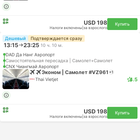
USD 198
Купить
Налоги включены
|
за взрослого
Дешевый
Подтверждается сразу
13:15
23:25
10 ч. 10 м.
DAD Да Нанг Аэропорт
Самостоятельная пересадка | Самолет+Самолет
CNX Чиангмай Аэропорт
Эконом | Самолет #VZ961
+1
4.5
Thai Vietjet
USD 198
Купить
Налоги включены
|
за взрослого
Еще