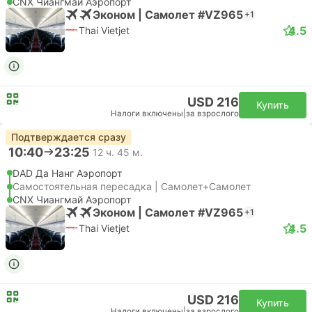
CNX Чиангмай Аэропорт
Эконом | Самолет #VZ965
+1
4.5
Thai Vietjet
USD 216
Купить
Налоги включены
|
за взрослого
Подтверждается сразу
10:40
23:25
12 ч. 45 м.
DAD Да Нанг Аэропорт
Самостоятельная пересадка | Самолет+Самолет
CNX Чиангмай Аэропорт
Эконом | Самолет #VZ965
+1
4.5
Thai Vietjet
USD 216
Купить
Налоги включены
|
за взрослого