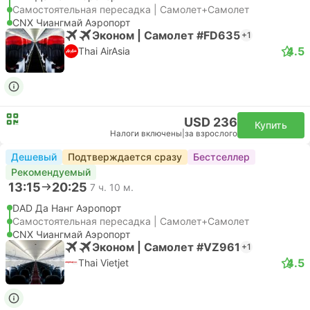
Самостоятельная пересадка | Самолет+Самолет
CNX Чиангмай Аэропорт
Эконом | Самолет #FD635
+1
4.5
Thai AirAsia
USD 236
Купить
Налоги включены
|
за взрослого
Дешевый
Подтверждается сразу
Бестселлер
Рекомендуемый
13:15
20:25
7 ч. 10 м.
DAD Да Нанг Аэропорт
Самостоятельная пересадка | Самолет+Самолет
CNX Чиангмай Аэропорт
Эконом | Самолет #VZ961
+1
4.5
Thai Vietjet