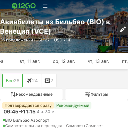
Авиабилеты из Бильбао (BIO) в
Венеция (VCE)
26 предложений (USD 67 – USD 714)
ра
вт, 11 авг.
ср, 12 авг.
чт, 13 авг.
пт,
Все
26
24
2
Рекомендованные
Фильтры
Подтверждается сразу
Рекомендуемый
06:45
11:15
4 ч. 30 м.
BIO Бильбао Аэропорт
Самостоятельная пересадка | Самолет+Самолет