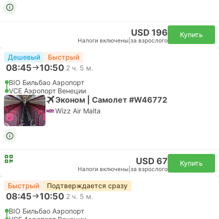
USD 196
Купить
Налоги включены
|
за взрослого
Дешевый
Быстрый
08:45
10:50
2 ч. 5 м.
BIO Бильбао Аэропорт
VCE Аэропорт Венеции
Эконом | Самолет #W46772
Wizz Air Malta
USD 67
Купить
Налоги включены
|
за взрослого
Быстрый
Подтверждается сразу
08:45
10:50
2 ч. 5 м.
BIO Бильбао Аэропорт