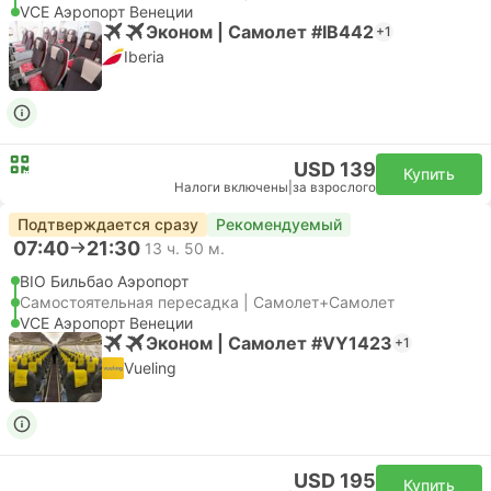
VCE Аэропорт Венеции
Эконом | Самолет #IB442
+1
Iberia
USD 139
Купить
Налоги включены
|
за взрослого
Подтверждается сразу
Рекомендуемый
07:40
21:30
13 ч. 50 м.
BIO Бильбао Аэропорт
Самостоятельная пересадка | Самолет+Самолет
VCE Аэропорт Венеции
Эконом | Самолет #VY1423
+1
Vueling
USD 195
Купить