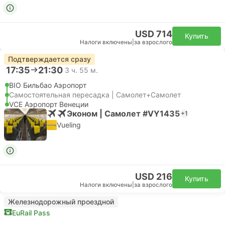
USD 714
Купить
Налоги включены
|
за взрослого
Подтверждается сразу
17:35
21:30
3 ч. 55 м.
BIO Бильбао Аэропорт
Самостоятельная пересадка | Самолет+Самолет
VCE Аэропорт Венеции
Эконом | Самолет #VY1435
+1
Vueling
USD 216
Купить
Налоги включены
|
за взрослого
Железнодорожный проездной
EuRail Pass