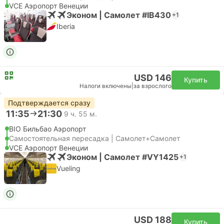
VCE Аэропорт Венеции
Эконом | Самолет #IB430
+1
Iberia
USD 146
Купить
Налоги включены
|
за взрослого
Подтверждается сразу
11:35
21:30
9 ч. 55 м.
BIO Бильбао Аэропорт
Самостоятельная пересадка | Самолет+Самолет
VCE Аэропорт Венеции
Эконом | Самолет #VY1425
+1
Vueling
USD 188
Купить