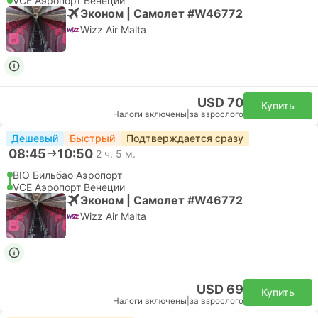
VCE Аэропорт Венеции
Эконом | Самолет #W46772
Wizz Air Malta
USD 70
Купить
Налоги включены
|
за взрослого
Дешевый
Быстрый
Подтверждается сразу
08:45
10:50
2 ч. 5 м.
BIO Бильбао Аэропорт
VCE Аэропорт Венеции
Эконом | Самолет #W46772
Wizz Air Malta
USD 69
Купить
Налоги включены
|
за взрослого