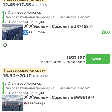
12:45
17:35
4 ч. 50 м.
BIO Бильбао Аэропорт
Самостоятельная пересадка | Самолет+Самолет
VCE Аэропорт Венеции
Эконом | Самолет #UX7158
+1
5.0
Air Europa
USD 160
Купить
Налоги включены
|
за взрослого
Подтверждается сразу
15:50
20:10
4 ч. 20 м.
BIO Бильбао Аэропорт
Самостоятельная пересадка | Самолет+Самолет
VCE Аэропорт Венеции
Эконом | Самолет #EW9519
+1
Eurowings