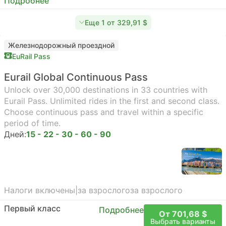
Подробнее
Еще 1 от 329,91 $
Железнодорожный проездной
EuRail Pass
Eurail Global Continuous Pass
Unlock over 30,000 destinations in 33 countries with
Eurail Pass. Unlimited rides in the first and second class.
Choose continuous pass and travel within a specific
period of time.
Дней:
15 - 22 - 30 - 60 - 90
Налоги включены
|
за взрослого
за взрослого
Первый класс
Подробнее
От 701,68 $
Выбрать варианты