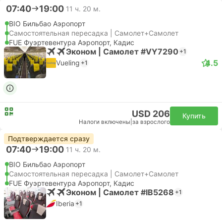
07:40
19:00
11 ч. 20 м.
BIO Бильбао Аэропорт
Самостоятельная пересадка | Самолет+Самолет
FUE Фуэртевентура Аэропорт, Кадис
Эконом | Самолет #VY7290
+1
4.5
Vueling
+1
USD 206
Купить
Налоги включены
|
за взрослого
Подтверждается сразу
07:40
19:00
11 ч. 20 м.
BIO Бильбао Аэропорт
Самостоятельная пересадка | Самолет+Самолет
FUE Фуэртевентура Аэропорт, Кадис
Эконом | Самолет #IB5268
+1
Iberia
+1