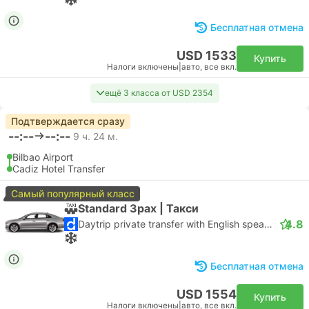
Бесплатная отмена
USD 1533
Купить
Налоги включены
|
авто, все вкл.
ещё 3 класса от USD 2354
Подтверждается сразу
--:--
--:--
9 ч. 24 м.
Bilbao Airport
Cadiz Hotel Transfer
Самый популярный класс
Standard 3pax | Такси
4.8
Daytrip private transfer with English speaking driver
Бесплатная отмена
USD 1554
Купить
Налоги включены
|
авто, все вкл.