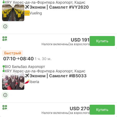
XRY Херес-де-ла-Форнтера Аэропорт, Кадис
Эконом | Самолет #VY2620
Vueling
USD 191
Купить
Налоги включены
|
за взрослого
Быстрый
07:10
08:40
1 ч. 30 м.
BIO Бильбао Аэропорт
XRY Херес-де-ла-Форнтера Аэропорт, Кадис
Эконом | Самолет #IB5033
Iberia
USD 270
Купить
Налоги включены
|
за взрослого