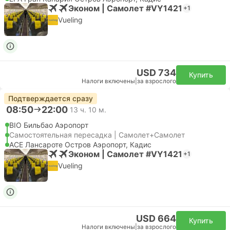
Эконом | Самолет #VY1421
+1
Vueling
USD 734
Купить
Налоги включены
|
за взрослого
Подтверждается сразу
08:50
22:00
13 ч. 10 м.
BIO Бильбао Аэропорт
Самостоятельная пересадка | Самолет+Самолет
ACE Лансароте Остров Аэропорт, Кадис
Эконом | Самолет #VY1421
+1
Vueling
USD 664
Купить
Налоги включены
|
за взрослого