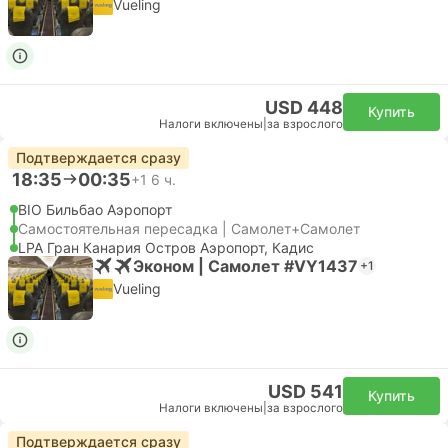
Vueling
USD 448
Купить
Налоги включены
|
за взрослого
Подтверждается сразу
18:35
00:35
+1
6 ч.
BIO Бильбао Аэропорт
Самостоятельная пересадка | Самолет+Самолет
LPA Гран Канария Остров Аэропорт, Кадис
Эконом | Самолет #VY1437
+1
Vueling
USD 541
Купить
Налоги включены
|
за взрослого
Подтверждается сразу