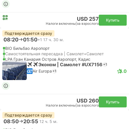
USD 257
Купить
Налоги включены
|
за взрослого
Подтверждается сразу
08:20
01:50
+1
17 ч. 30 м.
BIO Бильбао Аэропорт
Самостоятельная пересадка | Самолет+Самолет
LPA Гран Канария Остров Аэропорт, Кадис
Эконом | Самолет #UX7156
+1
5.0
Air Europa
+1
USD 260
Купить
Налоги включены
|
за взрослого
Подтверждается сразу
08:50
20:55
12 ч. 5 м.