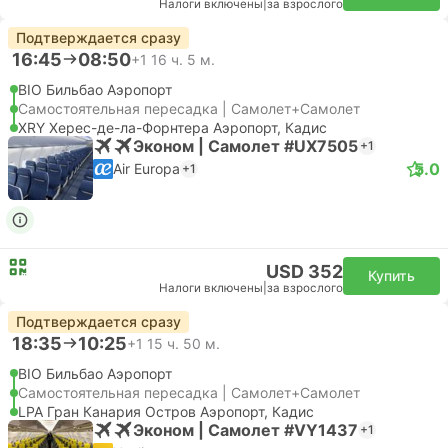
Налоги включены
|
за взрослого
Подтверждается сразу
16:45
08:50
+1
16 ч. 5 м.
BIO Бильбао Аэропорт
Самостоятельная пересадка | Самолет+Самолет
XRY Херес-де-ла-Форнтера Аэропорт, Кадис
Эконом | Самолет #UX7505
+1
5.0
Air Europa
+1
USD 352
Купить
Налоги включены
|
за взрослого
Подтверждается сразу
18:35
10:25
+1
15 ч. 50 м.
BIO Бильбао Аэропорт
Самостоятельная пересадка | Самолет+Самолет
LPA Гран Канария Остров Аэропорт, Кадис
Эконом | Самолет #VY1437
+1