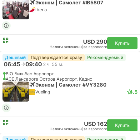
Эконом | Самолет #IB5807
Iberia
USD 290
Купить
Налоги включены
|
за взрослого
Дешевый
Подтверждается сразу
Рекомендуемый
06:45
09:40
2 ч. 55 м.
BIO Бильбао Аэропорт
ACE Лансароте Остров Аэропорт, Кадис
Эконом | Самолет #VY3280
4.5
Vueling
USD 162
Купить
Налоги включены
|
за взрослого
Дешевый
Подтверждается сразу
Рекомендуемый