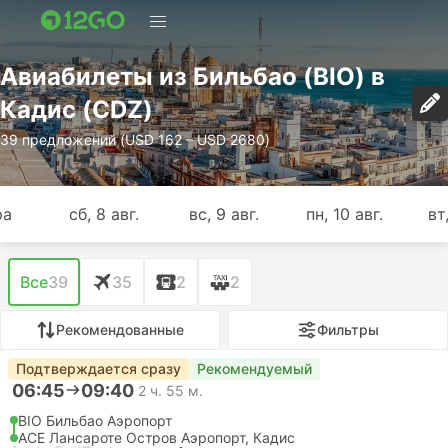
Авиабилеты из Бильбао (BIO) в
Кадис (CDZ)
39 предложений (USD 162 – USD 2680)
ра
сб, 8 авг.
вс, 9 авг.
пн, 10 авг.
вт,
Все
39
35
2
2
Рекомендованные
Фильтры
Подтверждается сразу
Рекомендуемый
06:45
09:40
2 ч. 55 м.
BIO Бильбао Аэропорт
ACE Лансароте Остров Аэропорт, Кадис