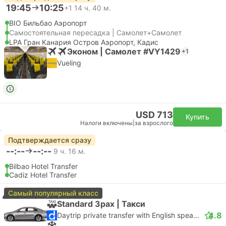
19:45
10:25
+1
14 ч. 40 м.
BIO Бильбао Аэропорт
Самостоятельная пересадка | Самолет+Самолет
LPA Гран Канария Остров Аэропорт, Кадис
Эконом | Самолет #VY1429
+1
Vueling
USD 713
Купить
Налоги включены
|
за взрослого
Подтверждается сразу
--:--
--:--
9 ч. 16 м.
Bilbao Hotel Transfer
Cadiz Hotel Transfer
Самый популярный класс
Standard 3pax | Такси
4.8
Daytrip private transfer with English speaking driver