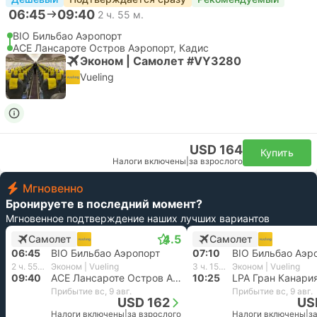
06:45
09:40
2 ч. 55 м.
BIO Бильбао Аэропорт
ACE Лансароте Остров Аэропорт, Кадис
Эконом | Самолет #VY3280
Vueling
USD 164
Купить
Налоги включены
|
за взрослого
Мгновенно
Бронируете в последний момент?
Мгновенное подтверждение наших лучших вариантов
4.5
Самолет
Самолет
06:45
BIO Бильбао Аэропорт
07:10
BIO Бильбао Аэр
2 ч. 55 м.
Эконом | Vueling
3 ч. 15 м.
Эконом | Vueling
09:40
ACE Лансароте Остров Аэропорт, Кадис
10:25
Прибытие вс, 9 авг.
Прибытие вс, 9 авг.
USD 162
US
Налоги включены
|
за взрослого
Налоги включены
|
з