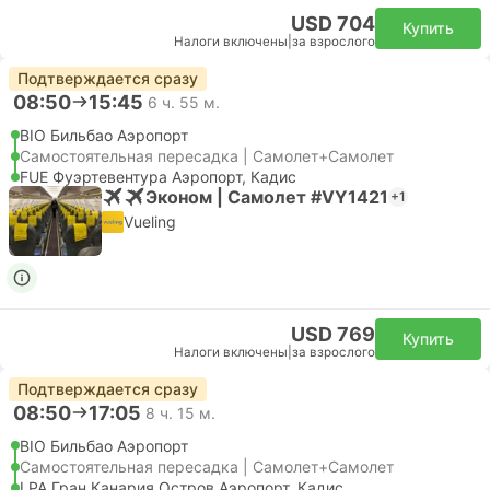
USD 704
Купить
Налоги включены
|
за взрослого
Подтверждается сразу
08:50
15:45
6 ч. 55 м.
BIO Бильбао Аэропорт
Самостоятельная пересадка | Самолет+Самолет
FUE Фуэртевентура Аэропорт, Кадис
Эконом | Самолет #VY1421
+1
Vueling
USD 769
Купить
Налоги включены
|
за взрослого
Подтверждается сразу
08:50
17:05
8 ч. 15 м.
BIO Бильбао Аэропорт
Самостоятельная пересадка | Самолет+Самолет
LPA Гран Канария Остров Аэропорт, Кадис