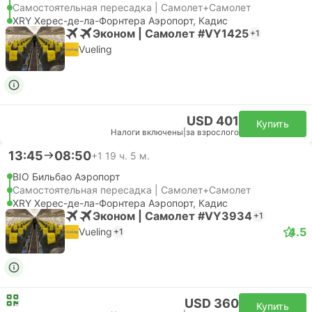
Самостоятельная пересадка | Самолет+Самолет
XRY Херес-де-ла-Форнтера Аэропорт, Кадис
Эконом | Самолет #VY1425
+1
Vueling
USD 401
Купить
Налоги включены
|
за взрослого
13:45
08:50
+1
19 ч. 5 м.
BIO Бильбао Аэропорт
Самостоятельная пересадка | Самолет+Самолет
XRY Херес-де-ла-Форнтера Аэропорт, Кадис
Эконом | Самолет #VY3934
+1
4.5
Vueling
+1
USD 360
Купить