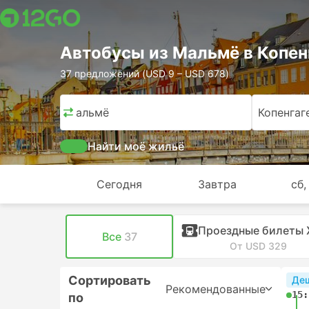
Автобусы из Мальмё в Копен
37 предложений (USD 9 – USD 678)
Мальмё
Копенгаг
Найти моё жильё
Сегодня
Завтра
сб,
Проездные билеты
Все
37
От USD 329
Сортировать
Де
Рекомендованные
15:
по