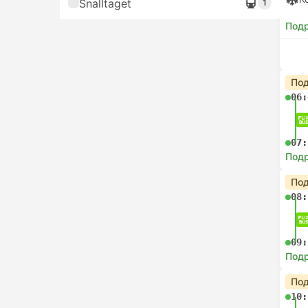
Snalltaget
1
Под
Под
06:
07:
Под
Под
08:
09:
Под
Под
10: