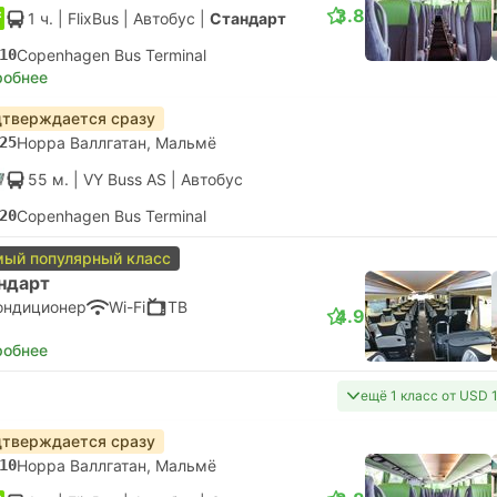
3.8
1 ч.
| FlixBus
|
Автобус
|
Стандарт
10
Copenhagen Bus Terminal
робнее
тверждается сразу
25
Норра Валлгатан, Мальмё
55 м.
| VY Buss AS
|
Автобус
20
Copenhagen Bus Terminal
ый популярный класс
ндарт
ондиционер
Wi-Fi
ТВ
4.9
робнее
ещё 1 класс от USD 
тверждается сразу
10
Норра Валлгатан, Мальмё