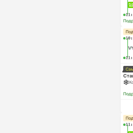
11:
Под
Под
10:
11:
Сам
Ста
К
Под
Под
11: