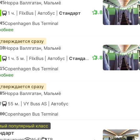
45
Норра Валлгатан, Мальмё
3.8
1 ч.
| FlixBus
|
Автобус
|
Стандарт
45
Copenhagen Bus Terminal
робнее
тверждается сразу
10
Норра Валлгатан, Мальмё
3.8
1 ч. 5 м.
| FlixBus
|
Автобус
|
Стандарт
15
Copenhagen Bus Terminal
робнее
тверждается сразу
05
Норра Валлгатан, Мальмё
55 м.
| VY Buss AS
|
Автобус
00
Copenhagen Bus Terminal
ый популярный класс
ндарт
ондиционер
Wi-Fi
ТВ