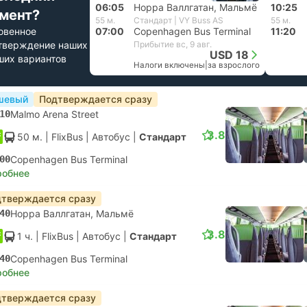
06:05
Норра Валлгатан, Мальмё
10:25
мент?
55 м.
Стандарт | VY Buss AS
55 м.
овенное
07:00
Copenhagen Bus Terminal
11:20
тверждение наших
Прибытие вс, 9 авг.
USD 18
ших вариантов
Налоги включены
|
за взрослого
шевый
Подтверждается сразу
10
Malmo Arena Street
3.8
50 м.
| FlixBus
|
Автобус
|
Стандарт
00
Copenhagen Bus Terminal
робнее
тверждается сразу
40
Норра Валлгатан, Мальмё
3.8
1 ч.
| FlixBus
|
Автобус
|
Стандарт
40
Copenhagen Bus Terminal
робнее
тверждается сразу