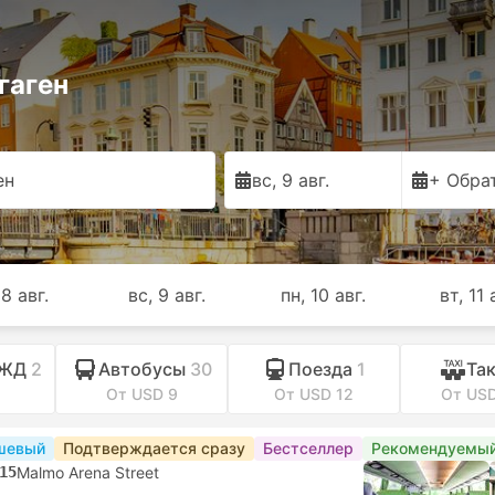
гаген
ен
вс, 9 авг.
+ Обра
 8 авг.
вс, 9 авг.
пн, 10 авг.
вт, 11 
 ЖД
2
Автобусы
30
Поезда
1
Та
От USD 9
От USD 12
От US
шевый
Подтверждается сразу
Бестселлер
Рекомендуемы
15
Malmo Arena Street