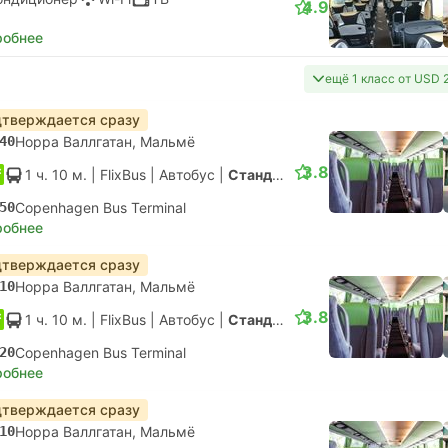
4.9
робнее
ещё 1 класс от USD 
тверждается сразу
40
Норра Валлгатан, Мальмё
3.8
1 ч. 10 м.
| FlixBus
|
Автобус
|
Стандарт
50
Copenhagen Bus Terminal
робнее
тверждается сразу
10
Норра Валлгатан, Мальмё
3.8
1 ч. 10 м.
| FlixBus
|
Автобус
|
Стандарт
20
Copenhagen Bus Terminal
робнее
тверждается сразу
10
Норра Валлгатан, Мальмё