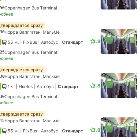
50
Copenhagen Bus Terminal
робнее
тверждается сразу
30
Норра Валлгатан, Мальмё
3.8
55 м.
| FlixBus
|
Автобус
|
Стандарт
25
Copenhagen Bus Terminal
робнее
тверждается сразу
30
Норра Валлгатан, Мальмё
3.8
1 ч.
| FlixBus
|
Автобус
|
Стандарт
30
Copenhagen Bus Terminal
робнее
тверждается сразу
15
Норра Валлгатан, Мальмё
3.8
55 м.
| FlixBus
|
Автобус
|
Стандарт