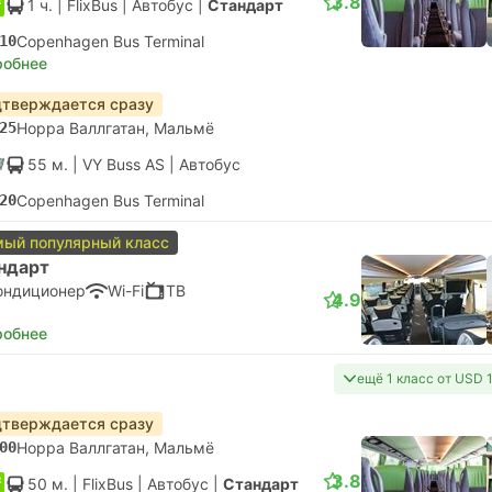
3.8
1 ч.
| FlixBus
|
Автобус
|
Стандарт
10
Copenhagen Bus Terminal
робнее
тверждается сразу
25
Норра Валлгатан, Мальмё
55 м.
| VY Buss AS
|
Автобус
20
Copenhagen Bus Terminal
ый популярный класс
ндарт
ондиционер
Wi-Fi
ТВ
4.9
робнее
ещё 1 класс от USD 
тверждается сразу
00
Норра Валлгатан, Мальмё
3.8
50 м.
| FlixBus
|
Автобус
|
Стандарт