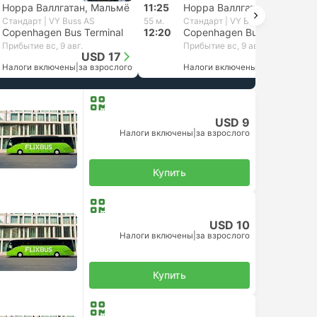
Норра Валлгатан, Мальмё
11:25
Норра Валлгатан, Мальмё
Стандарт | VY Buss AS
55 м.
Стандарт | VY Buss AS
Copenhagen Bus Terminal
12:20
Copenhagen Bus Terminal
Прибытие вс, 9 авг.
Прибытие вс, 9 авг.
USD 17
USD 16
Налоги включены
|
за взрослого
Налоги включены
|
за взрослого
USD 9
Налоги включены
|
за взрослого
Купить
USD 10
Налоги включены
|
за взрослого
Купить