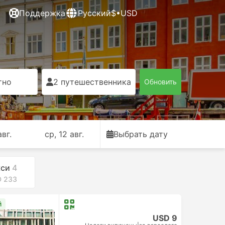
Поддержка
Русский
$•USD
тно
2 путешественника
Обновить
авг.
ср, 12 авг.
Выбрать дату
кси
4
D 233
й
USD 9