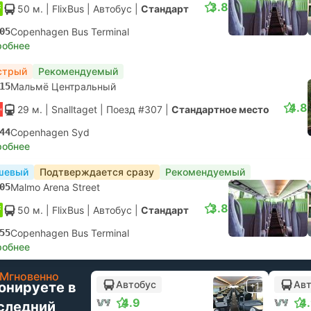
3.8
50 м.
| FlixBus
|
Автобус
|
Стандарт
05
Copenhagen Bus Terminal
робнее
стрый
Рекомендуемый
15
Мальмё Центральный
4.8
29 м.
| Snalltaget
|
Поезд #307
|
Стандартное место
44
Copenhagen Syd
робнее
шевый
Подтверждается сразу
Рекомендуемый
05
Malmo Arena Street
3.8
50 м.
| FlixBus
|
Автобус
|
Стандарт
55
Copenhagen Bus Terminal
робнее
Мгновенно
Автобус
Авт
онируете в
+1
4.9
4
следний