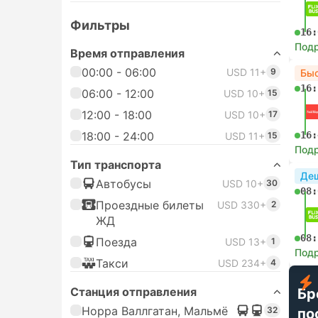
Фильтры
16:
Под
Время отправления
00:00 - 06:00
USD 11+
9
Бы
16:
06:00 - 12:00
USD 10+
15
12:00 - 18:00
USD 10+
17
18:00 - 24:00
16:
USD 11+
15
Под
Тип транспорта
Де
Автобусы
USD 10+
30
08:
Проездные билеты
USD 330+
2
ЖД
08:
Поезда
USD 13+
1
Под
Такси
USD 234+
4
Станция отправления
Бр
Норра Валлгатан, Мальмё
32
по