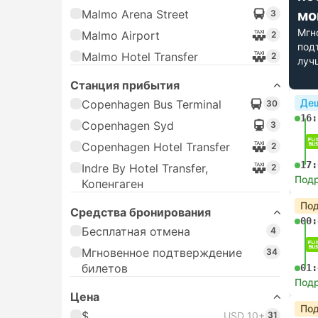
Malmo Arena Street
мо
3
Мгн
Malmo Airport
2
под
Malmo Hotel Transfer
2
луч
Станция прибытия
Де
Copenhagen Bus Terminal
30
16:
Copenhagen Syd
3
Copenhagen Hotel Transfer
2
17:
Indre By Hotel Transfer,
2
Под
Копенгаген
Под
Средства бронирования
00:
Бесплатная отмена
4
Мгновенное подтверждение
34
билетов
01:
Под
Цена
Под
$
USD 10+
31