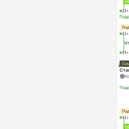
12:
Под
Под
11:
12:
Сам
Ста
К
Под
Под
12: