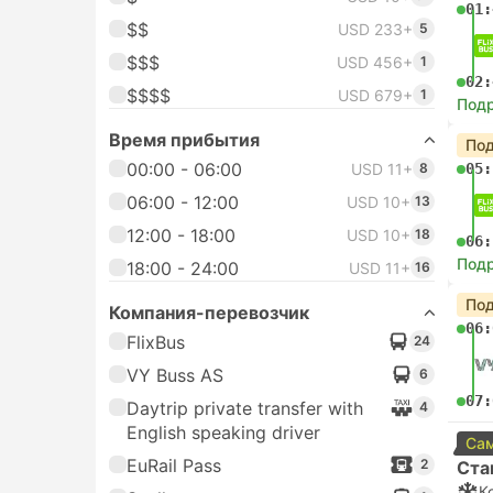
01:
$$
USD 233+
5
$$$
USD 456+
1
02:
$$$$
USD 679+
1
Под
Время прибытия
Под
00:00 - 06:00
USD 11+
8
05:
06:00 - 12:00
USD 10+
13
12:00 - 18:00
USD 10+
18
06:
Под
18:00 - 24:00
USD 11+
16
Под
Компания-перевозчик
06:
FlixBus
24
VY Buss AS
6
07:
Daytrip private transfer with
4
English speaking driver
Сам
EuRail Pass
2
Ста
К