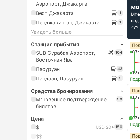
Аэропорт, Джакарта
мо
Вест Джакарта
1
Мгн
под
Пенджаринган, Джакарта
1
луч
Увидеть больше
Станция прибытия
Под
07:
SUB Сурабая Аэропорт,
104
Восточная Ява
Пасуруан
42
17:
Пандаан, Пасуруан
5
Под
Средства бронирования
Под
17:
Мгновенное подтверждение
98
билетов
07:
Цена
+1
Под
$
USD 20+
150
Под
$$