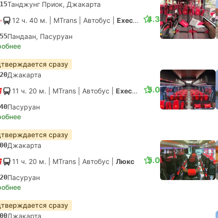
15
Танджунг Приок, Джакарта
4.3
12 ч. 40 м.
| MTrans
|
Автобус
|
Executive
55
Пандаан, Пасуруан
робнее
тверждается сразу
20
Джакарта
5.0
11 ч. 20 м.
| MTrans
|
Автобус
|
Executive
40
Пасуруан
робнее
тверждается сразу
00
Джакарта
5.0
11 ч. 20 м.
| MTrans
|
Автобус
|
Люкс
20
Пасуруан
робнее
тверждается сразу
00
Джакарта