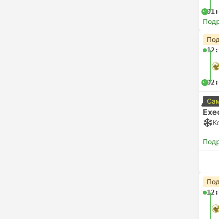
01:
+1
Под
Под
12:
02:
+1
Сам
Exe
К
Под
Под
12: