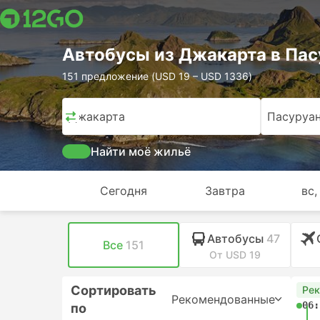
Автобусы из Джакарта в Пас
151 предложение (USD 19 – USD 1336)
Джакарта
Пасуруа
Найти моё жильё
Сегодня
Завтра
вс,
Автобусы
47
Все
151
От USD 19
Сортировать
Ре
Рекомендованные
06:
по