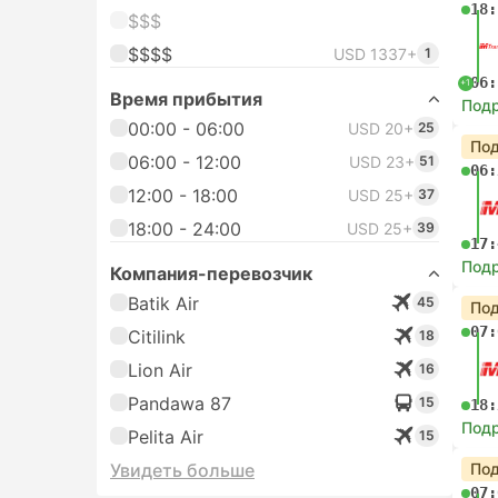
18:
$$$
$$$$
USD 1337+
1
06:
+1
Время прибытия
Под
00:00 - 06:00
USD 20+
25
Под
06:00 - 12:00
USD 23+
51
06:
12:00 - 18:00
USD 25+
37
18:00 - 24:00
USD 25+
39
17:
Под
Компания-перевозчик
Batik Air
45
Под
07:
Citilink
18
Lion Air
16
Pandawa 87
15
18:
Под
Pelita Air
15
Увидеть больше
Под
07: