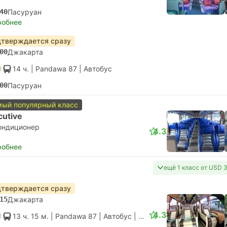
40
Пасуруан
робнее
тверждается сразу
00
Джакарта
14 ч.
| Pandawa 87
|
Автобус
00
Пасуруан
ый популярный класс
cutive
ондиционер
4.3
робнее
ещё 1 класс от USD 
тверждается сразу
15
Джакарта
4.3
13 ч. 15 м.
| Pandawa 87
|
Автобус
|
Люкс