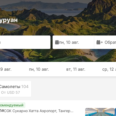
уруан
н
пн, 10 авг.
+ Обра
 9 авг.
пн, 10 авг.
вт, 11 авг.
ср, 12 
Самолеты
104
От USD 57
комендуемый
50
CGK Сукарно Хатта Аэропорт, Тангеранг