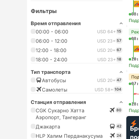
Фильтры
08:
Под
Время отправления
00:00 - 06:00
USD 64+
15
Ре
08:
06:00 - 12:00
USD 23+
57
12:00 - 18:00
USD 20+
67
18:00 - 24:00
10:
USD 23+
18
Под
Тип транспорта
Под
Автобусы
USD 20+
47
07:
Самолеты
USD 58+
104
Станция отправления
18:
CGK Сукарно Хатта
80
Под
Аэропорт, Тангеранг
Джакарта
42
Бр
HLP Халим Перданакусума
24
по