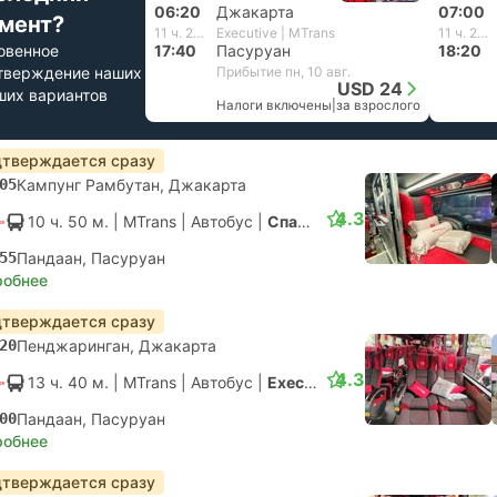
06:20
Джакарта
07:00
мент?
11 ч. 20 м.
Executive | MTrans
11 ч. 20 м.
овенное
17:40
Пасуруан
18:20
тверждение наших
Прибытие пн, 10 авг.
USD 24
ших вариантов
Налоги включены
|
за взрослого
тверждается сразу
05
Кампунг Рамбутан, Джакарта
4.3
10 ч. 50 м.
| MTrans
|
Автобус
|
Спальный
55
Пандаан, Пасуруан
робнее
тверждается сразу
20
Пенджаринган, Джакарта
4.3
13 ч. 40 м.
| MTrans
|
Автобус
|
Executive
00
Пандаан, Пасуруан
робнее
тверждается сразу