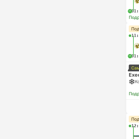
01:
+1
Под
Под
11:
01:
+1
Сам
Exe
К
Под
Под
12: