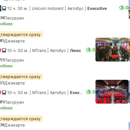
5.0
12 ч. 30 м.
| Unicorn Indorent
|
Автобус
|
Executive
30
Пасуруан
робнее
тверждается сразу
05
Джакарта
5.0
10 ч. 50 м.
| MTrans
|
Автобус
|
Люкс
55
Пасуруан
робнее
тверждается сразу
15
Джакарта
5.0
10 ч. 50 м.
| MTrans
|
Автобус
|
Executive
05
Пасуруан
робнее
тверждается сразу
30
Джакарта