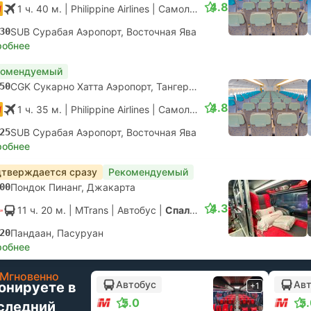
4.8
1 ч. 40 м.
| Philippine Airlines
|
Самолет #PR3288
|
Эконом
30
SUB Сурабая Аэропорт, Восточная Ява
робнее
комендуемый
50
CGK Сукарно Хатта Аэропорт, Тангеранг
4.8
1 ч. 35 м.
| Philippine Airlines
|
Самолет #PR3278
|
Эконом
25
SUB Сурабая Аэропорт, Восточная Ява
робнее
тверждается сразу
Рекомендуемый
00
Пондок Пинанг, Джакарта
4.3
11 ч. 20 м.
| MTrans
|
Автобус
|
Спальный
20
Пандаан, Пасуруан
робнее
Мгновенно
Автобус
Авт
онируете в
+1
5.0
5
следний