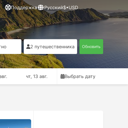
Поддержка
Русский
$•USD
тно
2 путешественника
Обновить
авг.
чт, 13 авг.
Выбрать дату