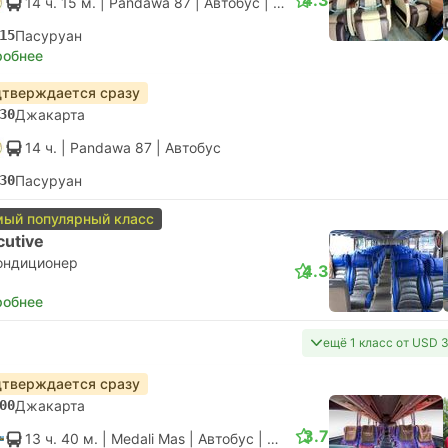
4.3
14 ч. 15 м.
| Pandawa 87
|
Автобус
|
Люкс
15
Пасуруан
робнее
тверждается сразу
30
Джакарта
14 ч.
| Pandawa 87
|
Автобус
30
Пасуруан
ый популярный класс
cutive
ондиционер
4.3
робнее
ещё 1 класс от USD 
тверждается сразу
00
Джакарта
3.7
13 ч. 40 м.
| Medali Mas
|
Автобус
|
VIP