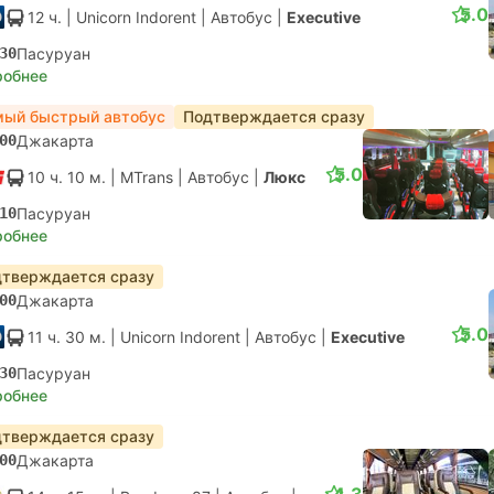
5.0
12 ч.
| Unicorn Indorent
|
Автобус
|
Executive
30
Пасуруан
робнее
ый быстрый автобус
Подтверждается сразу
00
Джакарта
5.0
10 ч. 10 м.
| MTrans
|
Автобус
|
Люкс
10
Пасуруан
робнее
тверждается сразу
00
Джакарта
5.0
11 ч. 30 м.
| Unicorn Indorent
|
Автобус
|
Executive
30
Пасуруан
робнее
тверждается сразу
00
Джакарта