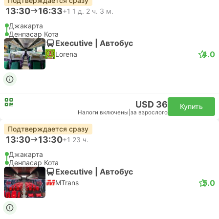
Подтверждается сразу
13:30
16:33
+1
1 д. 2 ч. 3 м.
Джакарта
Денпасар Кота
Executive | Автобус
4.0
Lorena
USD 36
Купить
Налоги включены
|
за взрослого
Подтверждается сразу
13:30
13:30
+1
23 ч.
Джакарта
Денпасар Кота
Executive | Автобус
5.0
MTrans