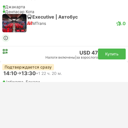
Джакарта
Денпасар Кота
Executive | Автобус
5.0
MTrans
USD 47
Купить
Налоги включены
|
за взрослого
Подтверждается сразу
14:10
13:30
+1
22 ч. 20 м.
Jatiwarna, Бекаси
Денпасар Кота
Executive | Автобус
4.3
MTrans
USD 44