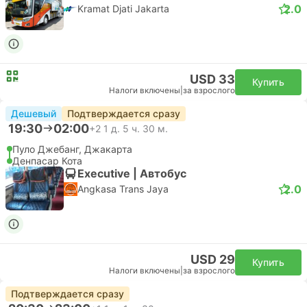
2.0
Kramat Djati Jakarta
USD 33
Купить
Налоги включены
|
за взрослого
Дешевый
Подтверждается сразу
19:30
02:00
+2
1 д. 5 ч. 30 м.
Пуло Джебанг, Джакарта
Денпасар Кота
Executive | Автобус
2.0
Angkasa Trans Jaya
USD 29
Купить
Налоги включены
|
за взрослого
Подтверждается сразу