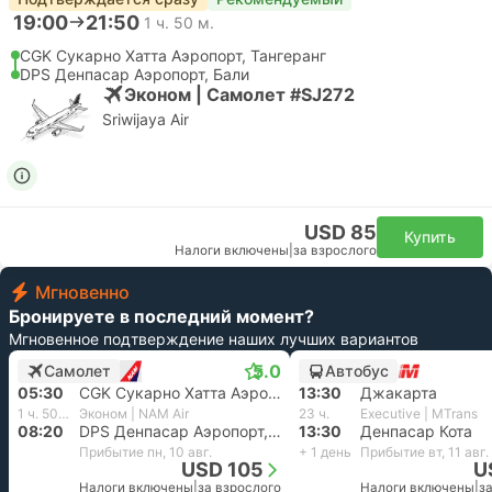
19:00
21:50
1 ч. 50 м.
CGK Сукарно Хатта Аэропорт, Тангеранг
DPS Денпасар Аэропорт, Бали
Эконом | Самолет #SJ272
Sriwijaya Air
USD 85
Купить
Налоги включены
|
за взрослого
Мгновенно
Бронируете в последний момент?
Мгновенное подтверждение наших лучших вариантов
5.0
Самолет
Автобус
05:30
CGK Сукарно Хатта Аэропорт, Тангеранг
13:30
Джакарта
1 ч. 50 м.
Эконом | NAM Air
23 ч.
Executive | MTrans
08:20
DPS Денпасар Аэропорт, Бали
13:30
Денпасар Кота
Прибытие пн, 10 авг.
+ 1 день
Прибытие вт, 11 авг.
USD 105
U
Налоги включены
|
за взрослого
Налоги включены
|
з