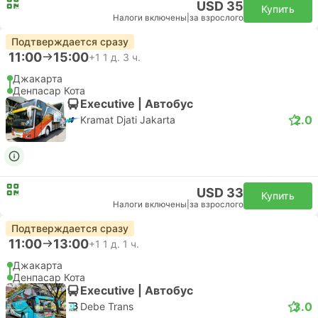
USD 35
Купить
Налоги включены
|
за взрослого
Подтверждается сразу
11:00
15:00
+1
1 д. 3 ч.
Джакарта
Денпасар Кота
Executive | Автобус
2.0
Kramat Djati Jakarta
USD 33
Купить
Налоги включены
|
за взрослого
Подтверждается сразу
11:00
13:00
+1
1 д. 1 ч.
Джакарта
Денпасар Кота
Executive | Автобус
3.0
Debe Trans