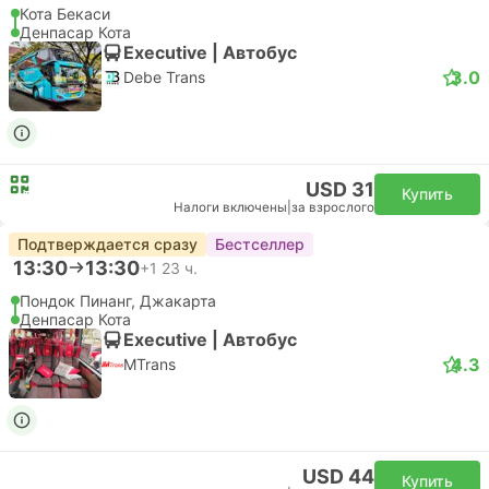
Кота Бекаси
Денпасар Кота
Executive | Автобус
3.0
Debe Trans
USD 31
Купить
Налоги включены
|
за взрослого
Подтверждается сразу
Бестселлер
13:30
13:30
+1
23 ч.
Пондок Пинанг, Джакарта
Денпасар Кота
Executive | Автобус
4.3
MTrans
USD 44
Купить