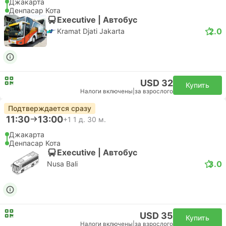
Джакарта
Денпасар Кота
Executive | Автобус
2.0
Kramat Djati Jakarta
USD 32
Купить
Налоги включены
|
за взрослого
Подтверждается сразу
11:30
13:00
+1
1 д. 30 м.
Джакарта
Денпасар Кота
Executive | Автобус
3.0
Nusa Bali
USD 35
Купить
Налоги включены
|
за взрослого