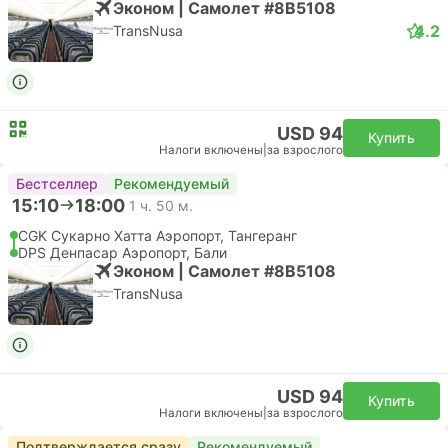
Эконом | Самолет #8B5108
4.2
TransNusa
USD 94
Купить
Налоги включены
|
за взрослого
Бестселлер
Рекомендуемый
15:10
18:00
1 ч. 50 м.
CGK Сукарно Хатта Аэропорт, Тангеранг
DPS Денпасар Аэропорт, Бали
Эконом | Самолет #8B5108
TransNusa
USD 94
Купить
Налоги включены
|
за взрослого
Подтверждается сразу
Рекомендуемый