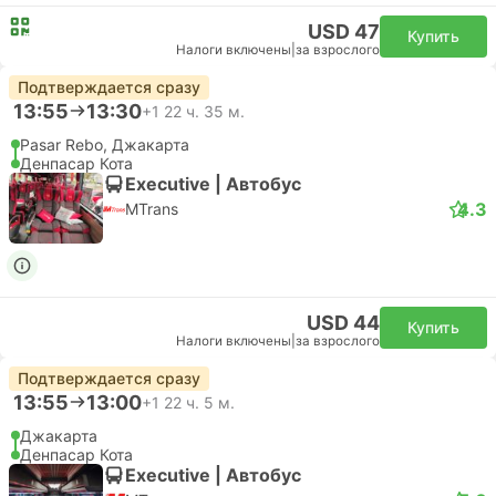
USD 47
Купить
Налоги включены
|
за взрослого
Подтверждается сразу
13:55
13:30
+1
22 ч. 35 м.
Pasar Rebo, Джакарта
Денпасар Кота
Executive | Автобус
4.3
MTrans
USD 44
Купить
Налоги включены
|
за взрослого
Подтверждается сразу
13:55
13:00
+1
22 ч. 5 м.
Джакарта
Денпасар Кота
Executive | Автобус