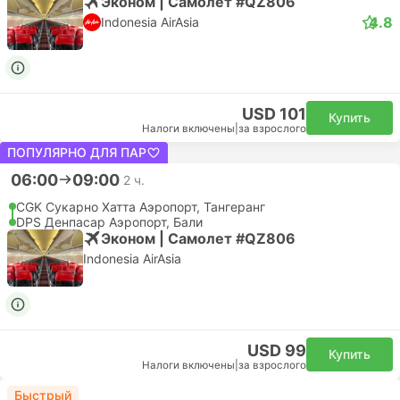
Эконом | Самолет #QZ806
4.8
Indonesia AirAsia
USD 101
Купить
Налоги включены
|
за взрослого
ПОПУЛЯРНО ДЛЯ ПАР
06:00
09:00
2 ч.
CGK Сукарно Хатта Аэропорт, Тангеранг
DPS Денпасар Аэропорт, Бали
Эконом | Самолет #QZ806
Indonesia AirAsia
USD 99
Купить
Налоги включены
|
за взрослого
Быстрый