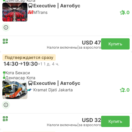
Денпасар Кота
Executive | Автобус
5.0
MTrans
USD 47
Купить
Налоги включены
|
за взрослого
Подтверждается сразу
14:30
19:30
+1
1 д. 4 ч.
Кота Бекаси
Денпасар Кота
Executive | Автобус
2.0
Kramat Djati Jakarta
USD 32
Купить
Налоги включены
|
за взрослого