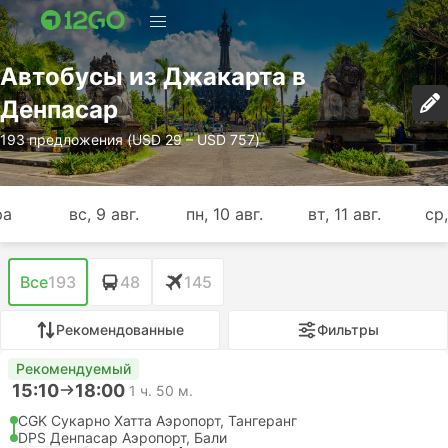
Автобусы из Джакарта в
Денпасар
193 предложения (USD 29 – USD 757)
ра
вс, 9 авг.
пн, 10 авг.
вт, 11 авг.
ср,
Все
193
48
145
Рекомендованные
Фильтры
Рекомендуемый
15:10
18:00
1 ч. 50 м.
CGK Сукарно Хатта Аэропорт, Тангеранг
DPS Денпасар Аэропорт, Бали