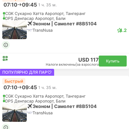
07:10
09:45
1 ч. 35 м.
CGK Сукарно Хатта Аэропорт, Тангеранг
DPS Денпасар Аэропорт, Бали
Эконом | Самолет #8B5104
4.2
TransNusa
USD 117
Купить
Налоги включены
|
за взрослого
ПОПУЛЯРНО ДЛЯ ПАР
Быстрый
07:10
09:45
1 ч. 35 м.
CGK Сукарно Хатта Аэропорт, Тангеранг
DPS Денпасар Аэропорт, Бали
Эконом | Самолет #8B5104
TransNusa