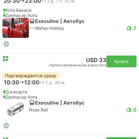
20:30
23:00
+1
1 д. 1 ч. 30 м.
Кота Бекаси
Денпасар Кота
Executive | Автобус
3.7
Wafaa Holiday
USD 33
Купить
Налоги включены
|
за взрослого
Подтверждается сразу
10:30
12:00
+1
1 д. 30 м.
Джакарта
Денпасар Кота
Executive | Автобус
3.0
Nusa Bali