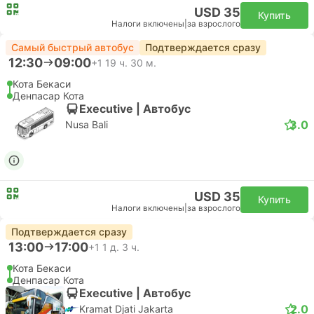
USD 35
Купить
Налоги включены
|
за взрослого
Самый быстрый автобус
Подтверждается сразу
12:30
09:00
+1
19 ч. 30 м.
Кота Бекаси
Денпасар Кота
Executive | Автобус
3.0
Nusa Bali
USD 35
Купить
Налоги включены
|
за взрослого
Подтверждается сразу
13:00
17:00
+1
1 д. 3 ч.
Кота Бекаси
Денпасар Кота
Executive | Автобус
2.0
Kramat Djati Jakarta