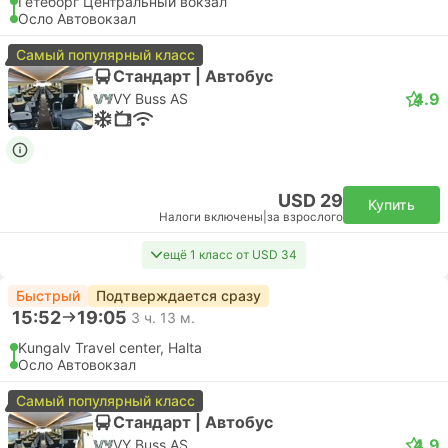
Гетеборг Центральный вокзал
Осло Автовокзал
Самый популярный класс
Стандарт | Автобус
4.9
VY Buss AS
USD 29
Купить
Налоги включены
|
за взрослого
ещё 1 класс от USD 34
Быстрый
Подтверждается сразу
15:52
19:05
3 ч. 13 м.
Kungalv Travel center, Halta
Осло Автовокзал
Самый популярный класс
Стандарт | Автобус
4.9
VY Buss AS