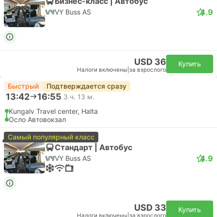
Бизнес-класс | Автобус
4.9
VY Buss AS
USD 36
Купить
Налоги включены
|
за взрослого
Быстрый
Подтверждается сразу
13:42
16:55
3 ч. 13 м.
Kungalv Travel center, Halta
Осло Автовокзал
Самый популярный класс
Стандарт | Автобус
4.9
VY Buss AS
USD 33
Купить
Налоги включены
|
за взрослого