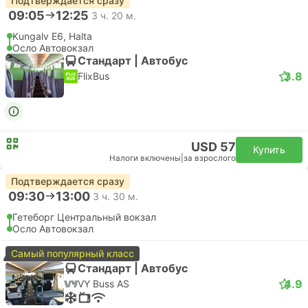
Подтверждается сразу
09:05
12:25
3 ч. 20 м.
Kungalv E6, Halta
Осло Автовокзал
Стандарт | Автобус
3.8
FlixBus
USD 57
Купить
Налоги включены
|
за взрослого
Подтверждается сразу
09:30
13:00
3 ч. 30 м.
Гетеборг Центральный вокзал
Осло Автовокзал
Самый популярный класс
Стандарт | Автобус
4.9
VY Buss AS