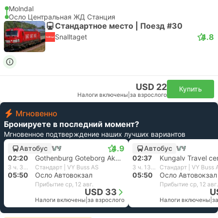
Molndal
Осло Центральная ЖД Станция
Стандартное место | Поезд #30
4.8
Snalltaget
USD 22
Купить
Налоги включены
|
за взрослого
Мгновенно
Бронируете в последний момент?
Мгновенное подтверждение наших лучших вариантов
4.9
Автобус
Автобус
02:20
Gothenburg Goteborg Akerplatsen
02:37
Kungalv Travel cen
3 ч. 30 м.
Стандарт | VY Buss AS
3 ч. 13 м.
Стандарт | VY Buss 
05:50
Осло Автовокзал
05:50
Осло Автовокзал
Прибытие ср, 12 авг.
Прибытие ср, 12 авг.
USD 33
U
Налоги включены
|
за взрослого
Налоги включены
|
з