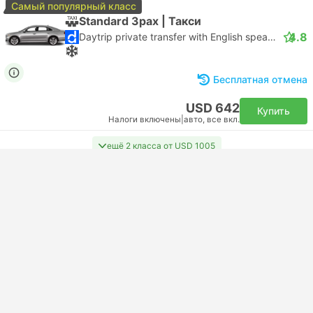
Самый популярный класс
Standard 3pax | Такси
4.8
Daytrip private transfer with English speaking driver
Бесплатная отмена
USD 642
Купить
Налоги включены
|
авто, все вкл.
ещё 2 класса от USD 1005
Подтверждается сразу
--:--
--:--
3 ч. 54 м.
Bjorrod Hotel Transfer
Oslo Airport
Самый популярный класс
Standard 3pax | Такси
4.8
Daytrip private transfer with English speaking driver