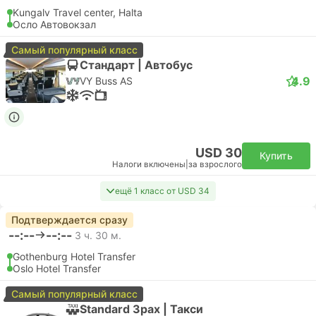
Kungalv Travel center, Halta
Осло Автовокзал
Самый популярный класс
Стандарт | Автобус
4.9
VY Buss AS
USD 30
Купить
Налоги включены
|
за взрослого
ещё 1 класс от USD 34
Подтверждается сразу
--:--
--:--
3 ч. 30 м.
Gothenburg Hotel Transfer
Oslo Hotel Transfer
Самый популярный класс
Standard 3pax | Такси