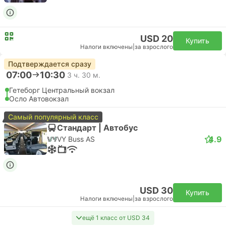
USD 20
Купить
Налоги включены
|
за взрослого
Подтверждается сразу
07:00
10:30
3 ч. 30 м.
Гетеборг Центральный вокзал
Осло Автовокзал
Самый популярный класс
Стандарт | Автобус
4.9
VY Buss AS
USD 30
Купить
Налоги включены
|
за взрослого
ещё 1 класс от USD 34