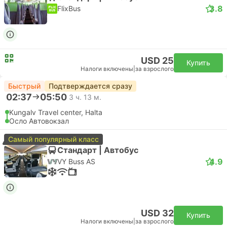
3.8
FlixBus
USD 25
Купить
Налоги включены
|
за взрослого
Быстрый
Подтверждается сразу
02:37
05:50
3 ч. 13 м.
Kungalv Travel center, Halta
Осло Автовокзал
Самый популярный класс
Стандарт | Автобус
4.9
VY Buss AS
USD 32
Купить
Налоги включены
|
за взрослого