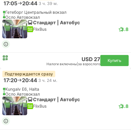
17:05
20:44
3 ч. 39 м.
Гетеборг Центральный вокзал
Осло Автовокзал
Стандарт | Автобус
3.8
FlixBus
USD 27
Купить
Налоги включены
|
за взрослого
Подтверждается сразу
17:20
20:44
3 ч. 24 м.
Kungalv E6, Halta
Осло Автовокзал
Стандарт | Автобус
3.8
FlixBus