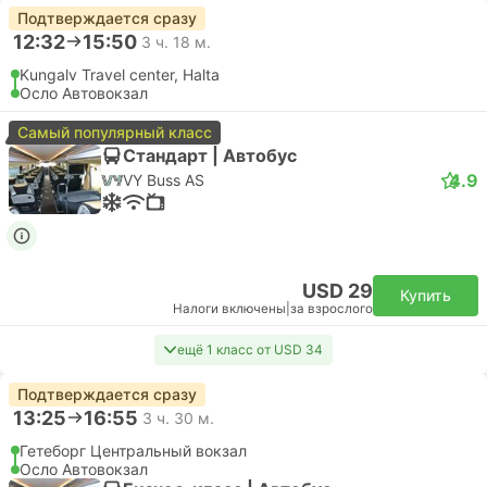
Подтверждается сразу
12:32
15:50
3 ч. 18 м.
Kungalv Travel center, Halta
Осло Автовокзал
Самый популярный класс
Стандарт | Автобус
4.9
VY Buss AS
USD 29
Купить
Налоги включены
|
за взрослого
ещё 1 класс от USD 34
Подтверждается сразу
13:25
16:55
3 ч. 30 м.
Гетеборг Центральный вокзал
Осло Автовокзал