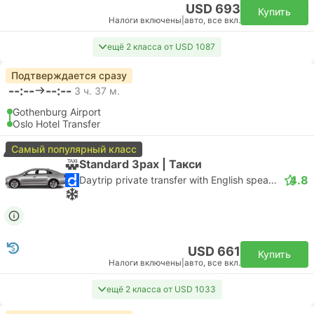
USD 693
Купить
Налоги включены
|
авто, все вкл.
ещё 2 класса от USD 1087
Подтверждается сразу
--:--
--:--
3 ч. 37 м.
Gothenburg Airport
Oslo Hotel Transfer
Самый популярный класс
Standard 3pax | Такси
4.8
Daytrip private transfer with English speaking driver
USD 661
Купить
Налоги включены
|
авто, все вкл.
ещё 2 класса от USD 1033