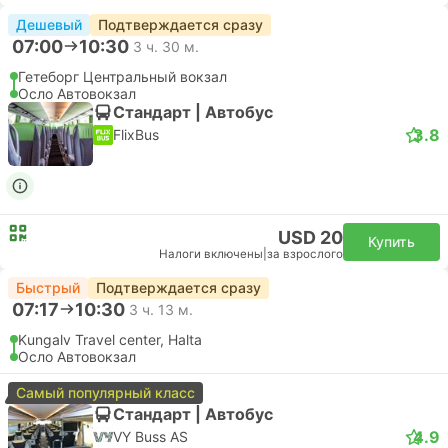
Дешевый
Подтверждается сразу
07:00
10:30
3 ч. 30 м.
Гетеборг Центральный вокзал
Осло Автовокзал
Стандарт | Автобус
3.8
FlixBus
USD 20
Купить
Налоги включены
|
за взрослого
Быстрый
Подтверждается сразу
07:17
10:30
3 ч. 13 м.
Kungalv Travel center, Halta
Осло Автовокзал
Самый популярный класс
Стандарт | Автобус
4.9
VY Buss AS