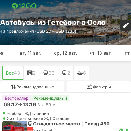
Автобусы из Гётеборг в Осло
43 предложения (USD 20 – USD 1236)
ра
вт, 11 авг.
ср, 12 авг.
чт, 13 авг.
пт,
Все
43
2
33
2
6
Рекомендованные
Фильтры
Бестселлер
Рекомендуемый
09:17
13:16
3 ч. 59 м.
Гётеборг ЖД станция
Осло Центральная ЖД Станция
Стандартное место | Поезд #30
4.8
Snalltaget