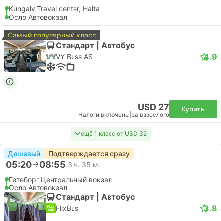
Kungalv Travel center, Halta
Осло Автовокзал
Самый популярный класс
Стандарт | Автобус
4.9
VY Buss AS
USD 27
Купить
Налоги включены
|
за взрослого
ещё 1 класс от USD 32
Дешевый
Подтверждается сразу
05:20
08:55
3 ч. 35 м.
Гетеборг Центральный вокзал
Осло Автовокзал
Стандарт | Автобус
3.8
FlixBus