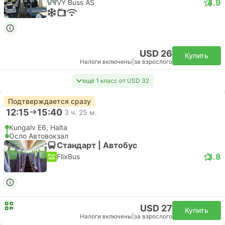
4.9
VY Buss AS
USD 26
Купить
Налоги включены
|
за взрослого
ещё 1 класс от USD 32
Подтверждается сразу
12:15
15:40
3 ч. 25 м.
Kungalv E6, Halta
Осло Автовокзал
Стандарт | Автобус
3.8
FlixBus
USD 27
Купить
Налоги включены
|
за взрослого