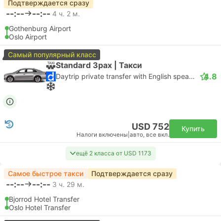
Подтверждается сразу
--:--
--:--
4 ч. 2 м.
Gothenburg Airport
Oslo Airport
Самый популярный класс
Standard 3pax | Такси
4.8
Daytrip private transfer with English speaking driver
USD 752
Купить
Налоги включены
|
авто, все вкл.
ещё 2 класса от USD 1173
Самое быстрое такси
Подтверждается сразу
--:--
--:--
3 ч. 29 м.
Bjorrod Hotel Transfer
Oslo Hotel Transfer