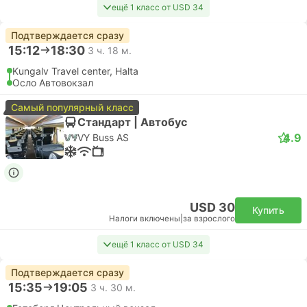
ещё 1 класс от USD 34
Подтверждается сразу
15:12
18:30
3 ч. 18 м.
Kungalv Travel center, Halta
Осло Автовокзал
Самый популярный класс
Стандарт | Автобус
4.9
VY Buss AS
USD 30
Купить
Налоги включены
|
за взрослого
ещё 1 класс от USD 34
Подтверждается сразу
15:35
19:05
3 ч. 30 м.