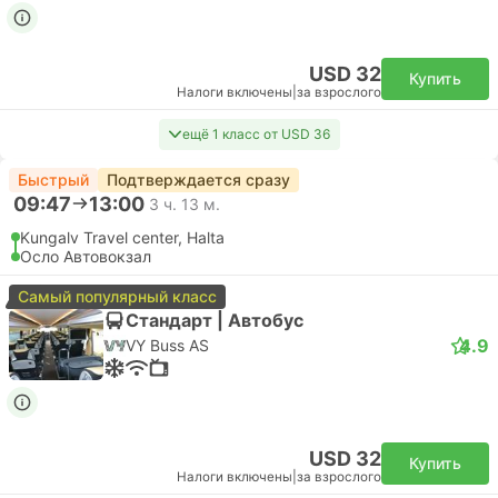
USD 32
Купить
Налоги включены
|
за взрослого
ещё 1 класс от USD 36
Быстрый
Подтверждается сразу
09:47
13:00
3 ч. 13 м.
Kungalv Travel center, Halta
Осло Автовокзал
Самый популярный класс
Стандарт | Автобус
4.9
VY Buss AS
USD 32
Купить
Налоги включены
|
за взрослого