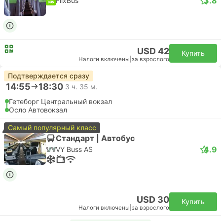
3.8
FlixBus
USD 42
Купить
Налоги включены
|
за взрослого
Подтверждается сразу
14:55
18:30
3 ч. 35 м.
Гетеборг Центральный вокзал
Осло Автовокзал
Самый популярный класс
Стандарт | Автобус
4.9
VY Buss AS
USD 30
Купить
Налоги включены
|
за взрослого