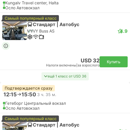
Kungalv Travel center, Halta
Осло Автовокзал
Самый популярный класс
Стандарт | Автобус
4.9
VY Buss AS
USD 32
Купить
Налоги включены
|
за взрослого
ещё 1 класс от USD 36
Подтверждается сразу
12:15
15:50
3 ч. 35 м.
Гетеборг Центральный вокзал
Осло Автовокзал
Самый популярный класс
Стандарт | Автобус