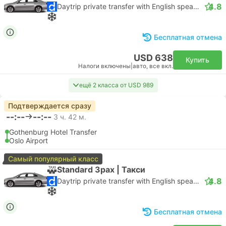
4.8
Daytrip private transfer with English speaking driver
Бесплатная отмена
USD 638
Купить
Налоги включены
|
авто, все вкл.
ещё 2 класса от USD 989
Подтверждается сразу
--:--
--:--
3 ч. 42 м.
Gothenburg Hotel Transfer
Oslo Airport
Самый популярный класс
Standard 3pax | Такси
4.8
Daytrip private transfer with English speaking driver
Бесплатная отмена