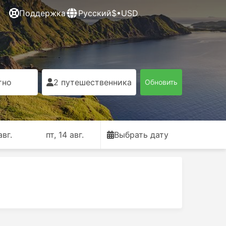
Поддержка
Русский
$•USD
тно
2 путешественника
Обновить
авг.
пт, 14 авг.
Выбрать дату