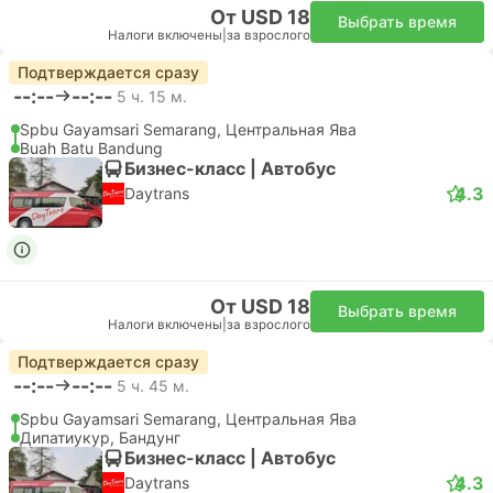
От USD 18
Выбрать время
Налоги включены
|
за взрослого
Подтверждается сразу
--:--
--:--
5 ч. 15 м.
Spbu Gayamsari Semarang, Центральная Ява
Buah Batu Bandung
Бизнес-класс | Автобус
4.3
Daytrans
От USD 18
Выбрать время
Налоги включены
|
за взрослого
Подтверждается сразу
--:--
--:--
5 ч. 45 м.
Spbu Gayamsari Semarang, Центральная Ява
Дипатиукур, Бандунг
Бизнес-класс | Автобус
4.3
Daytrans