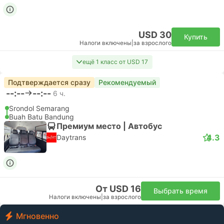
USD 30
Купить
Налоги включены
|
за взрослого
ещё 1 класс от USD 17
Подтверждается сразу
Рекомендуемый
--:--
--:--
6 ч.
Srondol Semarang
Buah Batu Bandung
Премиум место | Автобус
4.3
Daytrans
От USD 16
Выбрать время
Налоги включены
|
за взрослого
Мгновенно