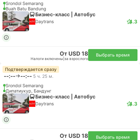
Srondol Semarang
Buah Batu Bandung
Бизнес-класс | Автобус
4.3
Daytrans
От USD 18
Выбрать время
Налоги включены
|
за взрослого
Подтверждается сразу
--:--
--:--
5 ч. 25 м.
Srondol Semarang
Дипатиукур, Бандунг
Бизнес-класс | Автобус
4.3
Daytrans
От USD 18
Выбрать время