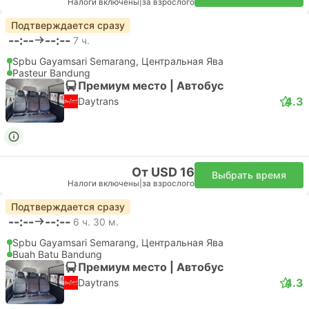
Налоги включены
|
за взрослого
Подтверждается сразу
--:--
--:--
7 ч.
Spbu Gayamsari Semarang, Центральная Ява
Pasteur Bandung
Премиум место | Автобус
4.3
Daytrans
От USD 16
Выбрать время
Налоги включены
|
за взрослого
Подтверждается сразу
--:--
--:--
6 ч. 30 м.
Spbu Gayamsari Semarang, Центральная Ява
Buah Batu Bandung
Премиум место | Автобус
4.3
Daytrans