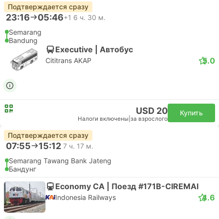
Подтверждается сразу
23:16
05:46
+1
6 ч. 30 м.
Semarang
Bandung
Executive | Автобус
5.0
Cititrans AKAP
USD 20
Купить
Налоги включены
|
за взрослого
Подтверждается сразу
07:55
15:12
7 ч. 17 м.
Semarang Tawang Bank Jateng
Бандунг
Economy CA | Поезд #171B-CIREMAI
4.6
Indonesia Railways