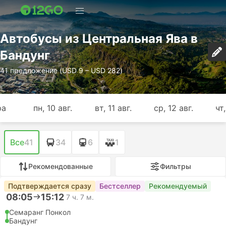
Автобусы из Центральная Ява в
Бандунг
41 предложение (USD 9 – USD 282)
ра
пн, 10 авг.
вт, 11 авг.
ср, 12 авг.
чт,
Все
41
34
6
1
Рекомендованные
Фильтры
Подтверждается сразу
Бестселлер
Рекомендуемый
08:05
15:12
7 ч. 7 м.
Семаранг Понкол
Бандунг