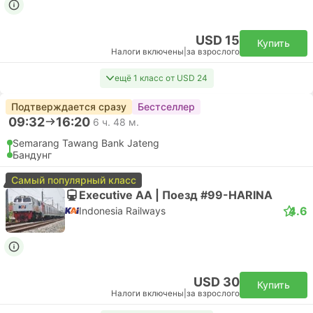
USD 15
Купить
Налоги включены
|
за взрослого
ещё 1 класс от USD 24
Подтверждается сразу
Бестселлер
09:32
16:20
6 ч. 48 м.
Semarang Tawang Bank Jateng
Бандунг
Самый популярный класс
Executive AA | Поезд #99-HARINA
4.6
Indonesia Railways
USD 30
Купить
Налоги включены
|
за взрослого