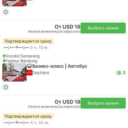
От USD 18
Выбрать время
Налоги включены
|
за взрослого
Подтверждается сразу
--:--
--:--
5 ч. 10 м.
Srondol Semarang
Pasteur Bandung
Бизнес-класс | Автобус
4.3
Daytrans
От USD 18
Выбрать время
Налоги включены
|
за взрослого
Подтверждается сразу
--:--
--:--
4 ч. 55 м.