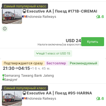
Самый популярный класс
Executive AA | Поезд #171B-CIREMAI
4.6
Indonesia Railways
USD 24
Купить
Налоги включены
|
за взрослого
ещё 1 класс от USD 15
Подтверждается сразу
Бестселлер
Рекомендуемый
21:30
04:15
+1
6 ч. 45 м.
Semarang Tawang Bank Jateng
Бандунг
Самый популярный класс
Executive AA | Поезд #95-HARINA
4.6
Indonesia Railways