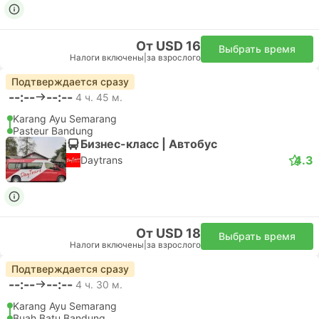
От USD 16
Выбрать время
Налоги включены
|
за взрослого
Подтверждается сразу
--:--
--:--
4 ч. 45 м.
Karang Ayu Semarang
Pasteur Bandung
Бизнес-класс | Автобус
4.3
Daytrans
От USD 18
Выбрать время
Налоги включены
|
за взрослого
Подтверждается сразу
--:--
--:--
4 ч. 30 м.
Karang Ayu Semarang
Buah Batu Bandung