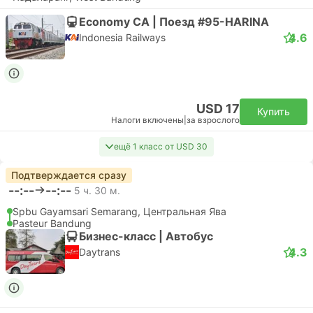
Economy CA | Поезд #95-HARINA
4.6
Indonesia Railways
USD 17
Купить
Налоги включены
|
за взрослого
ещё 1 класс от USD 30
Подтверждается сразу
--:--
--:--
5 ч. 30 м.
Spbu Gayamsari Semarang, Центральная Ява
Pasteur Bandung
Бизнес-класс | Автобус
4.3
Daytrans