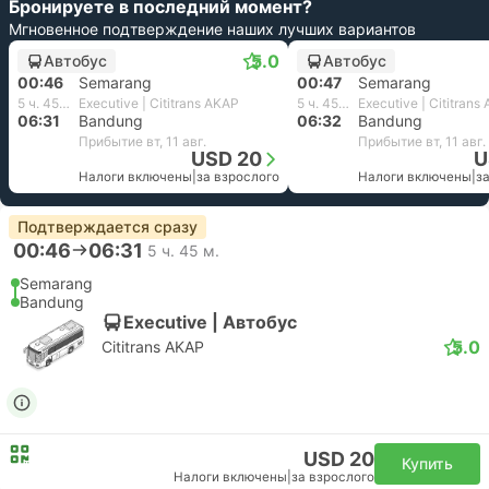
Бронируете в последний момент?
Мгновенное подтверждение наших лучших вариантов
5.0
Автобус
Автобус
00:46
Semarang
00:47
Semarang
5 ч. 45 м.
Executive | Cititrans AKAP
5 ч. 45 м.
Executive | Cititrans
06:31
Bandung
06:32
Bandung
Прибытие вт, 11 авг.
Прибытие вт, 11 авг.
USD 20
U
Налоги включены
|
за взрослого
Налоги включены
|
з
Подтверждается сразу
00:46
06:31
5 ч. 45 м.
Semarang
Bandung
Executive | Автобус
5.0
Cititrans AKAP
USD 20
Купить
Налоги включены
|
за взрослого