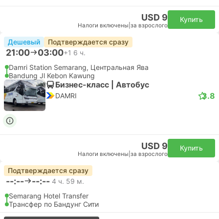
USD 9
Купить
Налоги включены
|
за взрослого
Дешевый
Подтверждается сразу
21:00
03:00
+1
6 ч.
Damri Station Semarang, Центральная Ява
Bandung Jl Kebon Kawung
Бизнес-класс | Автобус
3.8
DAMRI
USD 9
Купить
Налоги включены
|
за взрослого
Подтверждается сразу
--:--
--:--
4 ч. 59 м.
Semarang Hotel Transfer
Трансфер по Бандунг Сити