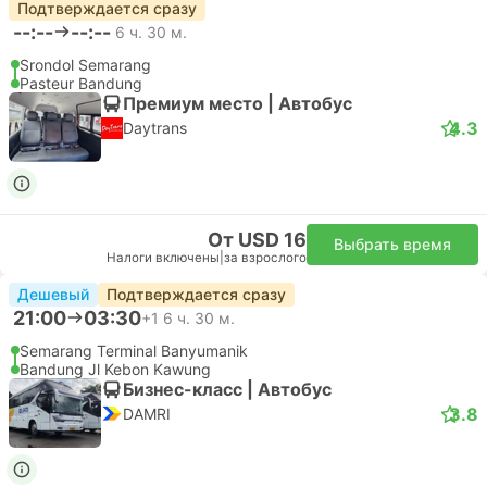
Подтверждается сразу
--:--
--:--
6 ч. 30 м.
Srondol Semarang
Pasteur Bandung
Премиум место | Автобус
4.3
Daytrans
От USD 16
Выбрать время
Налоги включены
|
за взрослого
Дешевый
Подтверждается сразу
21:00
03:30
+1
6 ч. 30 м.
Semarang Terminal Banyumanik
Bandung Jl Kebon Kawung
Бизнес-класс | Автобус
3.8
DAMRI