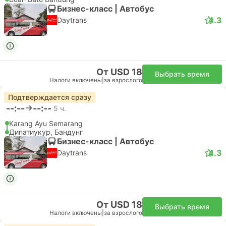
Бизнес-класс | Автобус
4.3
Daytrans
От USD 18
Выбрать время
Налоги включены
|
за взрослого
Подтверждается сразу
--:--
--:--
5 ч.
Karang Ayu Semarang
Дипатиукур, Бандунг
Бизнес-класс | Автобус
4.3
Daytrans
От USD 18
Выбрать время
Налоги включены
|
за взрослого