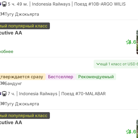
5 ч. 49 м.
| Indonesia Railways
|
Поезд #10B-ARGO WILIS
34
Тугу Джокьярта
ый популярный класс
cutive AA
4.6
робнее
ещё 1 класс от USD 
тверждается сразу
Бестселлер
Рекомендуемый
30
Бандунг
7 ч.
| Indonesia Railways
|
Поезд #70-MALABAR
30
Тугу Джокьярта
ый популярный класс
cutive AA
4.6