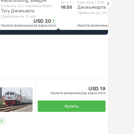
Kiaracondong, Бандунг
10 ч. 10 м.
Executive | Cititrans AKAP
Economy CA | Indonesia Railways
16:55
Джокьякарта
Тугу Джокьярта
Прибытие пн, 10 авг.
Прибытие пн, 10 авг.
USD 20
USD 19
Налоги включены
|
за взрослого
Налоги включены
|
за взрослого
USD 19
Налоги включены
|
за взрослого
Купить
33