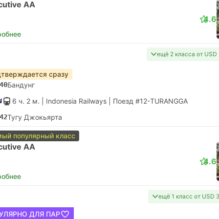
cutive AA
4.6
робнее
ещё 2 класса от USD 
тверждается сразу
40
Бандунг
6 ч. 2 м.
| Indonesia Railways
|
Поезд #12-TURANGGA
42
Тугу Джокьярта
ый популярный класс
cutive AA
4.6
робнее
ещё 1 класс от USD 
УЛЯРНО ДЛЯ ПАР