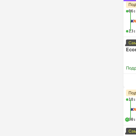
Под
06:
13:
Сам
Eco
Под
Под
18:
00:
+1
Сам