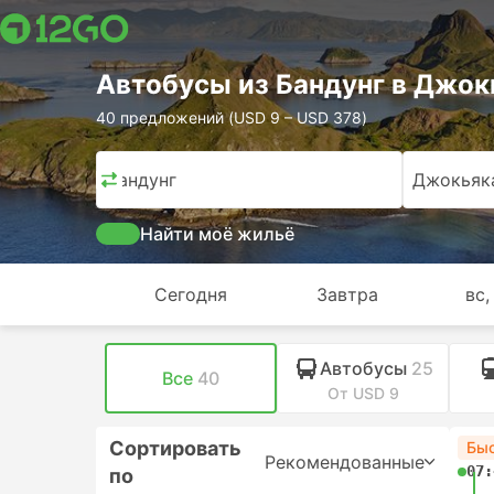
Автобусы из Бандунг в Джок
40 предложений (USD 9 – USD 378)
Бандунг
Джокьяк
Найти моё жильё
Сегодня
Завтра
вс,
Автобусы
25
Все
40
От USD 9
Сортировать
Бы
Рекомендованные
07:
по