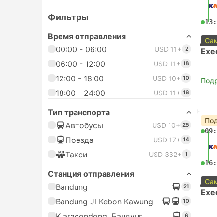
Фильтры
13:
Время отправления
Сам
00:00 - 06:00
USD 11+
2
Exe
06:00 - 12:00
USD 11+
18
12:00 - 18:00
USD 10+
10
Под
18:00 - 24:00
USD 11+
16
Тип транспорта
Под
Автобусы
USD 10+
25
09:
Поезда
USD 17+
14
Такси
USD 332+
1
16:
Станция отправления
Сам
Bandung
21
Exe
Bandung Jl Kebon Kawung
10
Kiaracondong, Бандунг
6