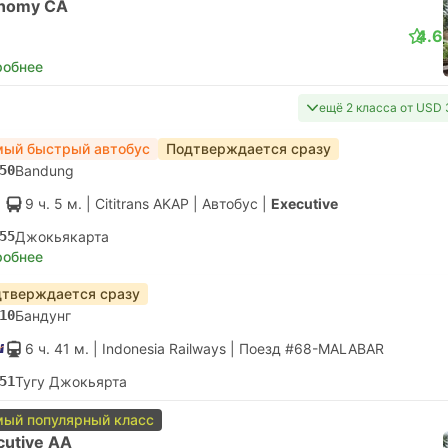
nomy CA
4.6
робнее
ещё 2 класса от USD
ый быстрый автобус
Подтверждается сразу
50
Bandung
9 ч. 5 м.
| Cititrans AKAP
|
Автобус
|
Executive
55
Джокьякарта
робнее
тверждается сразу
10
Бандунг
6 ч. 41 м.
| Indonesia Railways
|
Поезд #68-MALABAR
51
Тугу Джокьярта
ый популярный класс
cutive AA