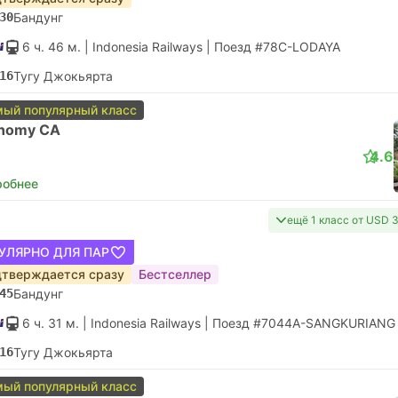
30
Бандунг
6 ч. 46 м.
| Indonesia Railways
|
Поезд #78C-LODAYA
16
Тугу Джокьярта
ый популярный класс
nomy CA
4.6
робнее
ещё 1 класс от USD 
УЛЯРНО ДЛЯ ПАР
тверждается сразу
Бестселлер
45
Бандунг
6 ч. 31 м.
| Indonesia Railways
|
Поезд #7044A-SANGKURIANG
16
Тугу Джокьярта
ый популярный класс