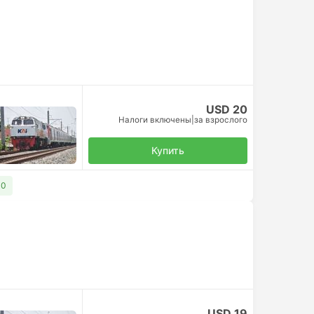
USD 20
Налоги включены
|
за взрослого
Купить
30
USD 19