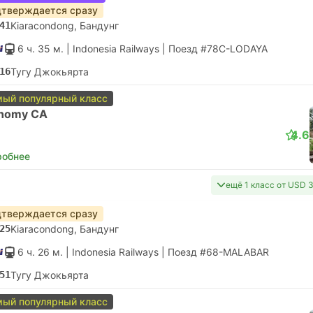
тверждается сразу
41
Kiaracondong, Бандунг
6 ч. 35 м.
| Indonesia Railways
|
Поезд #78C-LODAYA
16
Тугу Джокьярта
ый популярный класс
nomy CA
4.6
робнее
ещё 1 класс от USD 
тверждается сразу
25
Kiaracondong, Бандунг
6 ч. 26 м.
| Indonesia Railways
|
Поезд #68-MALABAR
51
Тугу Джокьярта
ый популярный класс