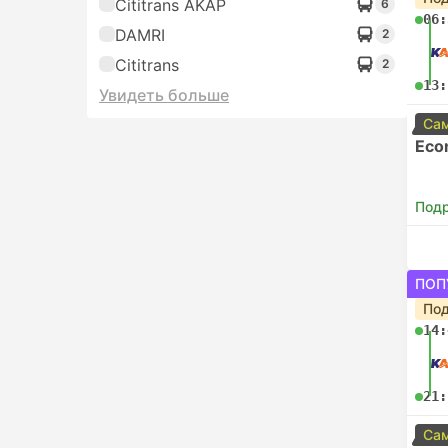
Cititrans AKAP
6
06:
DAMRI
2
Cititrans
2
13:
Увидеть больше
Сам
Eco
Под
ПОП
Под
14:
21:
Сам