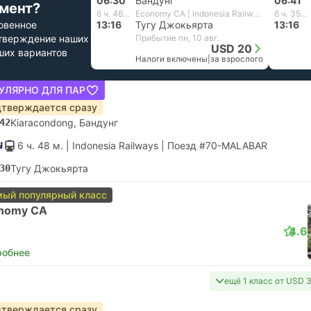
06:30
Бандунг
06:41
мент?
6 ч. 46 м.
Economy CA | Indonesia Railways
6 ч. 35 м.
овенное
13:16
Тугу Джокьярта
13:16
тверждение наших
Прибытие пн, 10 авг.
USD 20
ших вариантов
Налоги включены
|
за взрослого
УЛЯРНО ДЛЯ ПАР
тверждается сразу
42
Kiaracondong, Бандунг
6 ч. 48 м.
| Indonesia Railways
|
Поезд #70-MALABAR
30
Тугу Джокьярта
ый популярный класс
nomy CA
4.6
робнее
ещё 1 класс от USD 
тверждается сразу