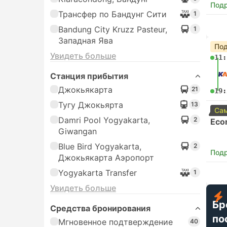
Под
Трансфер по Бандунг Сити
1
Bandung City Kruzz Pasteur,
1
Западная Ява
Под
Увидеть больше
11:
Станция прибытия
Джокьякарта
21
19:
Тугу Джокьярта
13
Сам
Damri Pool Yogyakarta,
2
Eco
Giwangan
Blue Bird Yogyakarta,
2
Под
Джокьякарта Аэропорт
Yogyakarta Transfer
1
Увидеть больше
Бр
Средства бронирования
по
Мгновенное подтверждение
40