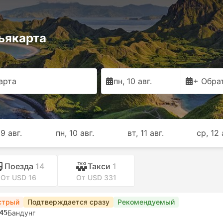
ьякарта
арта
пн, 10 авг.
+ Обра
 9 авг.
пн, 10 авг.
вт, 11 авг.
ср, 12 
Поезда
14
Такси
1
От USD 16
От USD 331
стрый
Подтверждается сразу
Рекомендуемый
45
Бандунг