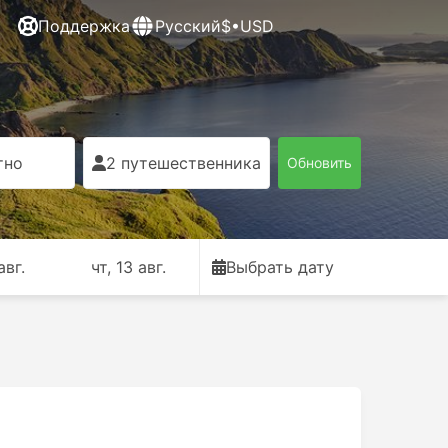
Поддержка
Русский
$•USD
тно
2 путешественника
Обновить
авг.
чт, 13 авг.
Выбрать дату