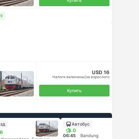
Купить
19
USD 16
Налоги включены
|
за взрослого
Купить
езд
Автобус
5.0
.6
06:45
Bandung