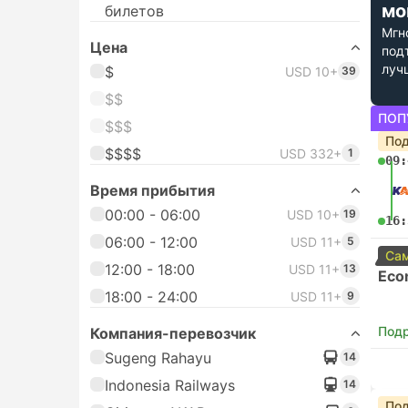
мо
билетов
Мгн
Цена
под
луч
$
USD 10+
39
$$
ПОП
$$$
Под
$$$$
USD 332+
1
09:
Время прибытия
00:00 - 06:00
USD 10+
19
16:
06:00 - 12:00
USD 11+
5
Сам
12:00 - 18:00
USD 11+
13
Eco
18:00 - 24:00
USD 11+
9
Под
Компания-перевозчик
Sugeng Rahayu
14
Indonesia Railways
14
Под