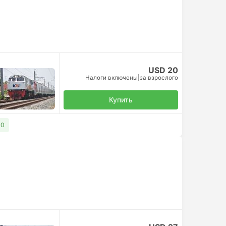
USD 20
Налоги включены
|
за взрослого
Купить
30