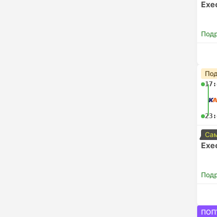
Exe
Под
Под
17:
23:
Сам
Exe
Под
ПОП