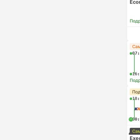
Eco
Под
Сам
07:
16:
Под
Под
18:
00:
+1
Сам
Exe