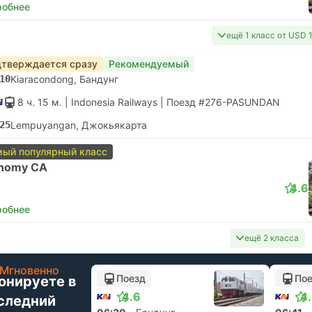
робнее
ещё 1 класс от USD 
тверждается сразу
Рекомендуемый
10
Kiaracondong, Бандунг
8 ч. 15 м.
| Indonesia Railways
|
Поезд #276-PASUNDAN
25
Lempuyangan, Джокьякарта
ый популярный класс
nomy CA
4.6
робнее
ещё 2 класса
Мгновенно
Поезд
По
онируете в
4.6
4
следний