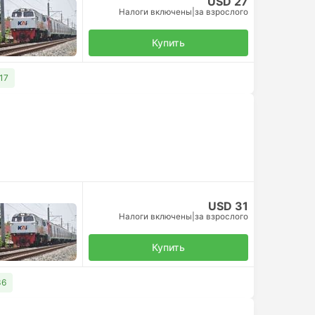
USD 27
Налоги включены
|
за взрослого
Купить
17
USD 31
Налоги включены
|
за взрослого
Купить
36