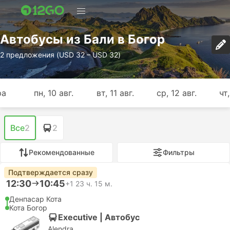
Автобусы из Бали в Богор
2 предложения (USD 32 – USD 32)
ра
пн, 10 авг.
вт, 11 авг.
ср, 12 авг.
чт,
Все
2
2
Рекомендованные
Фильтры
Подтверждается сразу
12:30
10:45
+1
23 ч. 15 м.
Денпасар Кота
Кота Богор
Executive | Автобус
Alendra