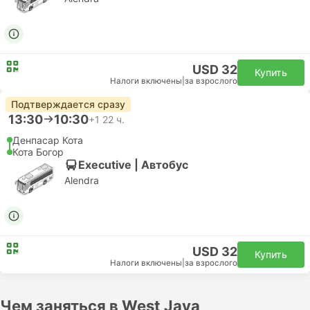
USD 32
Купить
Налоги включены
|
за взрослого
Подтверждается сразу
13:30
10:30
+1
22 ч.
Денпасар Кота
Кота Богор
Executive | Автобус
Alendra
USD 32
Купить
Налоги включены
|
за взрослого
Чем заняться в West Java