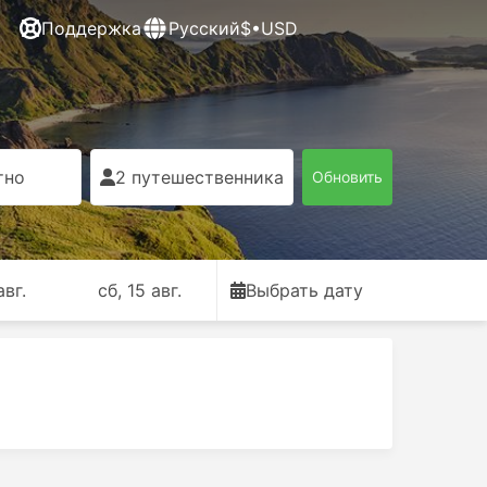
Поддержка
Русский
$•USD
тно
2 путешественника
Обновить
авг.
сб, 15 авг.
Выбрать дату