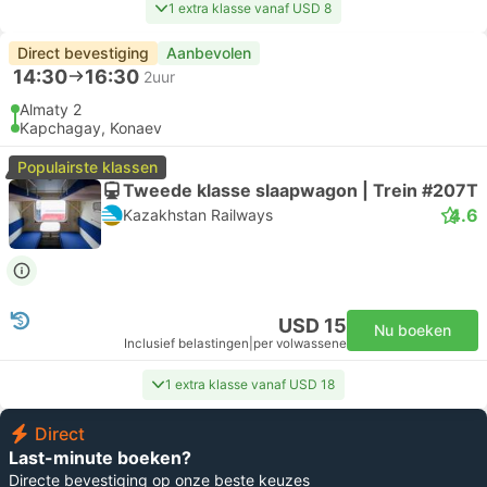
1 extra klasse vanaf USD 8
Direct bevestiging
Aanbevolen
14:30
16:30
2uur
Almaty 2
Kapchagay, Konaev
Populairste klassen
Tweede klasse slaapwagon | Trein #207Т
4.6
Kazakhstan Railways
USD 15
Nu boeken
Inclusief belastingen
|
per volwassene
1 extra klasse vanaf USD 18
Direct
Last-minute boeken?
Directe bevestiging op onze beste keuzes