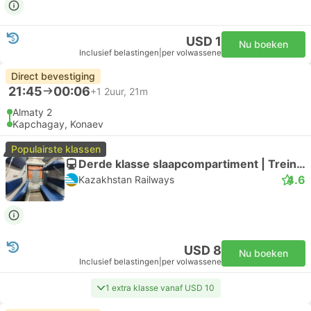
USD 1
Nu boeken
Inclusief belastingen
|
per volwassene
Direct bevestiging
21:45
00:06
+1
2uur, 21m
Almaty 2
Kapchagay, Konaev
Populairste klassen
Derde klasse slaapcompartiment | Trein #351Ц
4.6
Kazakhstan Railways
USD 8
Nu boeken
Inclusief belastingen
|
per volwassene
1 extra klasse vanaf USD 10