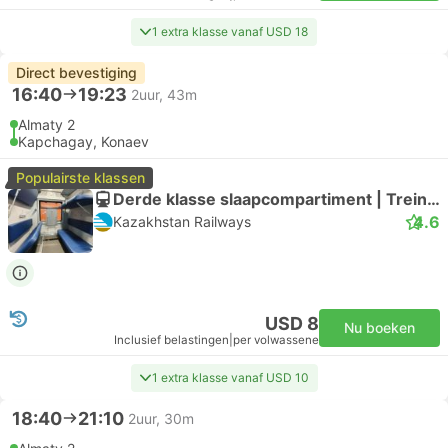
1 extra klasse vanaf USD 18
Direct bevestiging
16:40
19:23
2uur, 43m
Almaty 2
Kapchagay, Konaev
Populairste klassen
Derde klasse slaapcompartiment | Trein #301Ц
4.6
Kazakhstan Railways
USD 8
Nu boeken
Inclusief belastingen
|
per volwassene
1 extra klasse vanaf USD 10
18:40
21:10
2uur, 30m