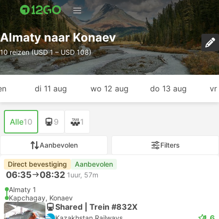
Almaty naar Konaev
10 reizen (USD 1 – USD 108)
en
di 11 aug
wo 12 aug
do 13 aug
vr
Alle
10
9
1
Aanbevolen
Filters
Direct bevestiging
Aanbevolen
06:35
08:32
1uur, 57m
Almaty 1
Kapchagay, Konaev
Shared | Trein #832Х
4.6
Kazakhstan Railways