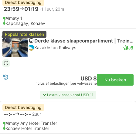
Direct bevestiging
23:59
01:19
+1
1uur, 20m
Almaty 1
Kapchagay, Konaev
Populairste klassen
Derde klasse slaapcompartiment | Trein #032Ц
4.6
Kazakhstan Railways
USD 8
Nu boeken
Inclusief belastingen
|
per volwassene
1 extra klasse vanaf USD 11
Direct bevestiging
--:--
--:--
2uur
Almaty Any Hotel Transfer
Konaev Hotel Transfer