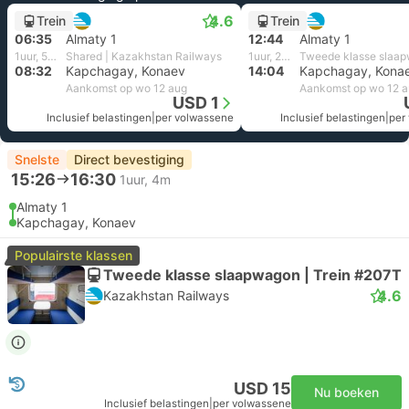
4.6
Trein
Trein
06:35
Almaty 1
12:44
Almaty 1
1uur, 57m
Shared | Kazakhstan Railways
1uur, 20m
08:32
Kapchagay, Konaev
14:04
Kapchagay, Kona
Aankomst op wo 12 aug
Aankomst op wo 12 
USD 1
Inclusief belastingen
|
per volwassene
Inclusief belastingen
|
per
Snelste
Direct bevestiging
15:26
16:30
1uur, 4m
Almaty 1
Kapchagay, Konaev
Populairste klassen
Tweede klasse slaapwagon | Trein #207Т
4.6
Kazakhstan Railways
USD 15
Nu boeken
Inclusief belastingen
|
per volwassene