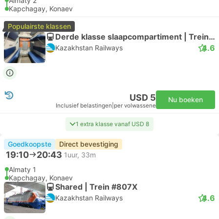
Almaty 2
Kapchagay, Konaev
Populairste klassen
Derde klasse slaapcompartiment | Trein #337Т
4.6
Kazakhstan Railways
USD 5
Nu boeken
Inclusief belastingen
|
per volwassene
1 extra klasse vanaf USD 8
Goedkoopste
Direct bevestiging
19:10
20:43
1uur, 33m
Almaty 1
Kapchagay, Konaev
Shared | Trein #807Х
4.6
Kazakhstan Railways