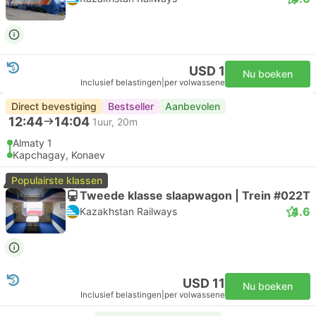
USD 1
Nu boeken
Inclusief belastingen
|
per volwassene
Direct bevestiging
Bestseller
Aanbevolen
12:44
14:04
1uur, 20m
Almaty 1
Kapchagay, Konaev
Populairste klassen
Tweede klasse slaapwagon | Trein #022Т
4.6
Kazakhstan Railways
USD 11
Nu boeken
Inclusief belastingen
|
per volwassene