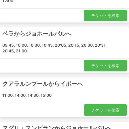
12:00
ギュラーと呼ばれることもあります。これらは短い旅行に
適しています。寝台車やVIPバスは、長期の旅行や一晩の
旅行に適しています。寝台やリクライニングシート、毛
チケットを検索
布、ソフトドリンク、スナック、トイレや給油所での食事
が提供されることもあります。夜行バスの旅は、ホテルの
ペラからジョホールバルへ
宿泊費を節約できますが、バスのクラスは賢く選んで快適
な乗り心地を確保しましょう。料金は、移動距離とバスの
09:45, 10:00, 10:30, 10:45, 20:05, 20:15, 20:30, 20:31,
種類によって異なります。短い旅行でもVIPバスの座席を
20:45, 21:00
購入すれば、普通のバスの2倍の時間を節約できるので、
少し余分にお金を投資する価値があります。
チケットを検索
バスで旅するメリットとデメリット
メリット
クアラルンプールからイポーへ
電車や飛行機が通っていない目的地へ行くには、バス
11:00, 14:00, 14:30, 15:00
が最適です。バスのネットワークはほぼ全国をカバー
しており、ルートも確立されています。
チケットを検索
電車や飛行機と異なり、バスは発車予定時刻の数時間
前にバスターミナルに到着する必要がありません。国
ヌグリ・スンビランからジョホールバルへ
際線であっても、チェックインにそれほど時間はかか