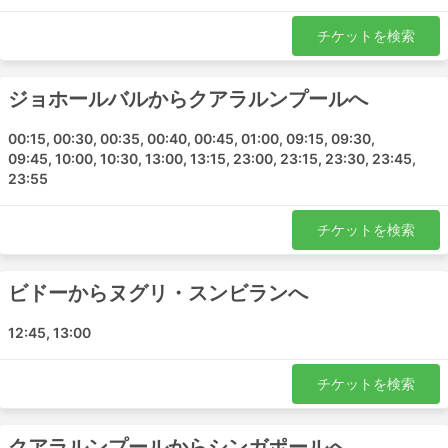
スレンバン・ターミナル1
チケットを検索
Sungai Siput
カンパル (ペラ州)
ルムト
ジョホールバルからクアラルンプールへ
ららぽーと
00:15, 00:30, 00:35, 00:40, 00:45, 01:00, 09:15, 09:30,
KLIA T2
09:45, 10:00, 10:30, 13:00, 13:15, 23:00, 23:15, 23:30, 23:45,
Bidor Caltex
23:55
タンジャング・マリム
タマンウングタンアミナー
チケットを検索
ゴペン
ビドー
ビドーからヌグリ・スンビランへ
テロックインタン
Chemor
12:45, 13:00
Kampar Sentral Terminal
Teluk Intan Bus Terminal
チケットを検索
Bidor Bus Terminal
Sungai Siput Kong Ngai
クアラルンプールからシンガポールへ