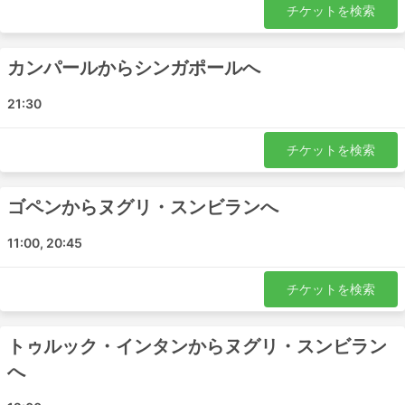
チケットを検索
パシル・グダン - ペラ
イポー - パシル・グダン
カンパールからシンガポールへ
カンパール - パシル・グダン
トゥルック・インタン - パシル・グダン
21:30
パシル・グダン - ビドー
クアラルンプール - パシル・グダン
チケットを検索
ゴペン - パシル・グダン
ビドー - パシル・グダン
ゴペンからヌグリ・スンビランへ
パシル・グダン - トゥルック・インタン
11:00, 20:45
Star Coach Express チケット料金＆バス
クラス
チケットを検索
バス旅行の醍醐味は、プライバシーや快適さなど、お客様
のご要望に合わせたオーダーメイドの旅ができることで
トゥルック・インタンからヌグリ・スンビラン
す。バスのクラスやタイプは、旅行者のさまざまなニーズ
へ
に対応しています。最も安価な旅行は、通常、標準クラス
のバスで提供されています。ローカル、エクスプレス、レ