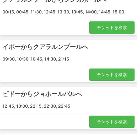
ターミナル1スレンバン
ルムット
00:15, 00:45, 11:30, 12:45, 13:30, 13:45, 14:00, 14:45, 15:00
セレンバン
イポー
チケットを検索
パシル・グダン
Seri Manjung
イポーからクアラルンプールへ
クアラルンプール
ジョホールバル
09:30, 10:30, 10:45, 14:30, 21:15
Chemor
Gopeng Bus Terminal
チケットを検索
Pizza Hut Restaurant Sitiawan
Bercham
ビドーからジョホールバルへ
Klinik Kesihatan Bidor Caltex Bidor
12:45, 13:00, 22:15, 22:30, 22:45
Star Coach Express 人気の目的地
チケットを検索
Star Coach Express のバスは多くの路線を運行していま
す。ここでは最も人気のある路線のリストを紹介します。: