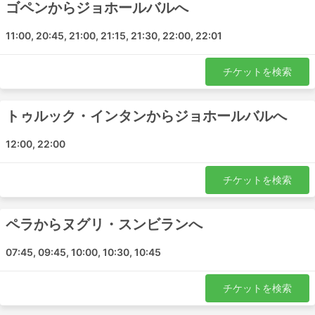
新しい都市間バスターミナルは、都市部での混雑を避
ゴペンからジョホールバルへ
けるために郊外にあるケースが多く、降車後に不便な
可能性があります。
11:00, 20:45, 21:00, 21:15, 21:30, 22:00, 22:01
目的地によっては、バスターミナルに入る車両数に制
限があり、特別な運送業者を使わないと入場できない
チケットを検索
ため、価格が高騰してコスト高になります。
また、ラッシュアワーに移動する場合（特に出発地
の交通事情に慣れていない場合）は、時間に余裕を持
トゥルック・インタンからジョホールバルへ
って行動しましょう。
バスは、電車や飛行機よりも高頻度で予定が狂う交通
12:00, 22:00
手段です。事故、道路工事、迂回路など、予測不可能
な道路状況に大きく左右される可能性があります。特
チケットを検索
に、週末やハイシーズン、祝祭日にこの傾向が強いで
す。このことを念頭に置いて、無理な乗り継ぎをしな
いようにしてください。
ペラからヌグリ・スンビランへ
特定のルートや人気の高い時期には、事前の予約が必
07:45, 09:45, 10:00, 10:30, 10:45
要な場合があります。バスターミナルに行けば次のバ
スに乗れるとは限りませんので、お気を付けくださ
い。
チケットを検索