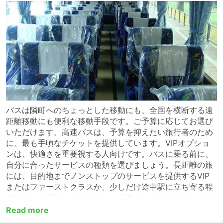
バスは隣町へのちょっとした移動にも、全国を横断する遠
距離移動にも便利な移動手段です。ご予算に応じてお選び
いただけます。高速バスは、予算を抑えたい旅行者のため
に、最も手頃なチケットを提供しています。VIPオプショ
ンは、快適さを重要視する人向けです。バスに乗る前に、
自分に合ったサービスの種類を選びましょう。長距離の旅
には、目的地までノンストップのサービスを提供するVIP
またはファーストクラスか、少しだけ途中駅に立ち寄る程
度のバスを選択してください。高速バスや路線バスは、短
距離の移動には適していますが、長距離の移動には適さな
Read more
い場合が多くあります。長距離の目的地の多くには夜行バ