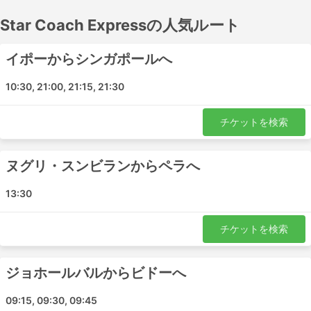
スが走っており、中には夜行バス用に広い座席や寝台を用
Star Coach Expressの人気ルート
意しているバスもあるので、出発前に時刻表を調べておき
ましょう。バスチケットは、Star Coach Expressでオンラ
イン予約しましょう。他の旅行者のレビューを参考に、最
イポーからシンガポールへ
適なチケットとバスクラスを選びましょう。
10:30, 21:00, 21:15, 21:30
Star Coach Express 有名な駅
チケットを検索
Star Coach Expressのバスが走る主な駅はこちらです。:
セリ・マンジュン
ヌグリ・スンビランからペラへ
TBSクアラルンプール
アマンジャヤ イポー
13:30
ラーキンバスターミナル
Terminal Bidor Sentral
チケットを検索
シティアワン
KLIA T1
ジョホールバルからビドーへ
バスターミナル・ドゥータ
09:15, 09:30, 09:45
クアラカンサル