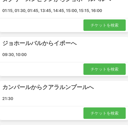
りません。また、荷物の許容量は、旅行者にとても優
01:15, 01:30, 01:45, 13:45, 14:45, 15:00, 15:15, 16:00
しく、例え制限されている場合でも超過料金はそれほ
ど高くありません。
バスのチケットは、航空券や高速鉄道のチケットに比
チケットを検索
べて、手頃な価格で購入できます。チケットのクラス
は、どのような旅行者にも対応できるように幅広い選
ジョホールバルからイポーへ
択肢が用意されています。安い標準クラスは、少し遅
く、最高の快適さとは言えませんが、目的地まで運ん
09:30, 10:00
でくれることを優先すれば許容範囲です。長距離路線
では、ほとんどの場合トイレ付き、またはトイレ休憩
があり、スナック、水、時には洗面用具や毛布が料金
チケットを検索
に含まれています。
もっと予算がある場合は、特定のVIPバスは飛行機の
カンパールからクアラルンプールへ
ビジネスクラス並みの座席を提供し、広く柔らかいリ
クライニングシート、毛布、少ない乗客数、その他多
21:30
くの特典があり、快適な旅ができます。
チケットを検索
デメリット