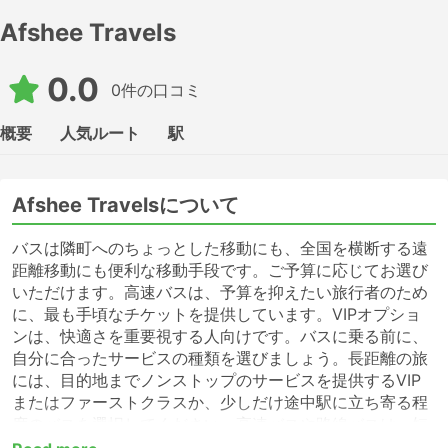
Afshee Travels
0.0
0件の口コミ
概要
人気ルート
駅
Afshee Travelsについて
バスは隣町へのちょっとした移動にも、全国を横断する遠
距離移動にも便利な移動手段です。ご予算に応じてお選び
いただけます。高速バスは、予算を抑えたい旅行者のため
に、最も手頃なチケットを提供しています。VIPオプショ
ンは、快適さを重要視する人向けです。バスに乗る前に、
自分に合ったサービスの種類を選びましょう。長距離の旅
には、目的地までノンストップのサービスを提供するVIP
またはファーストクラスか、少しだけ途中駅に立ち寄る程
度のバスを選択してください。高速バスや路線バスは、短
距離の移動には適していますが、長距離の移動には適さな