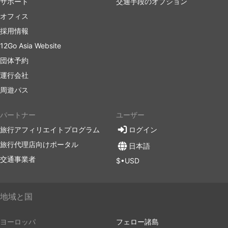
サポート
交通手段のオプション
新しい都市間バスターミナルは、都市部での混雑を避
オフィス
けるために郊外にあるケースが多く、降車後に不便な
採用情報
可能性があります。
12Go Asia Website
目的地によっては、バスターミナルに入る車両数に制
限があり、特別な運送業者を使わないと入場できない
団体予約
ため、価格が高騰してコスト高になります。
運行会社
また、ラッシュアワーに移動する場合（特に出発地
周遊パス
の交通事情に慣れていない場合）は、時間に余裕を持
って行動しましょう。
パートナー
ユーザー
バスは、電車や飛行機よりも高頻度で予定が狂う交通
手段です。事故、道路工事、迂回路など、予測不可能
旅行アフィリエイトプログラム
ログイン
な道路状況に大きく左右される可能性があります。特
旅行代理店向けポータル
日本語
に、週末やハイシーズン、祝祭日にこの傾向が強いで
交通事業者
$•USD
す。このことを念頭に置いて、無理な乗り継ぎをしな
いようにしてください。
特定のルートや人気の高い時期には、事前の予約が必
地域と国
要な場合があります。バスターミナルに行けば次のバ
スに乗れるとは限りませんので、お気を付けくださ
い。
ヨーロッパ
フェロー諸島