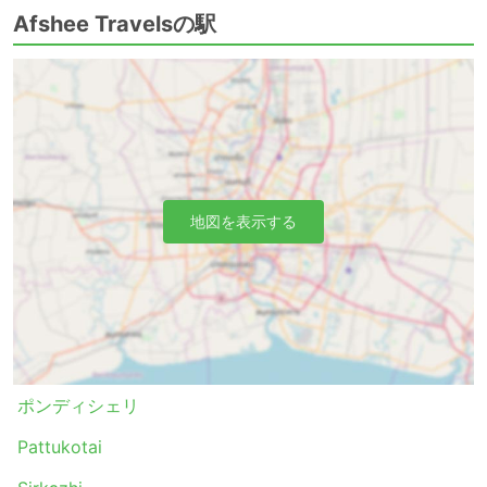
Afshee Travelsの駅
チェンナイ - ポンディシェリ
ポンディシェリ - チェンナイ
チェンナイ - マイラドゥトゥライ
チェンナイ - カッダロール
チェンナイ - チダンバラム
コーヤンブットゥール - ティルチラーパッリ
ティルチラーパッリ - コーヤンブットゥール
地図を表示する
タンジャーヴール - コーヤンブットゥール
コーヤンブットゥール - タンジャーヴール
カーライッカール - ポンディシェリ
Afshee Travels チケット料金＆バスクラ
ス
ポンディシェリ
バス旅行の醍醐味は、プライバシーや快適さなど、お客様
のご要望に合わせたオーダーメイドの旅ができることで
Pattukotai
す。バスのクラスやタイプは、旅行者のさまざまなニーズ
に対応しています。最も安価な旅行は、通常、標準クラス