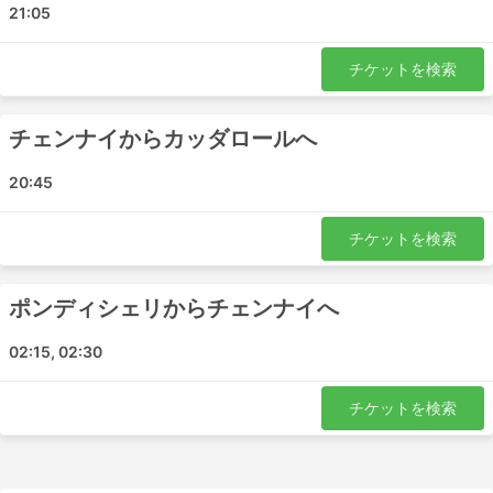
21:05
ティルプール
ティルチラパリ
チケットを検索
ヴェランカンニ
チダンバラム
カーライカル
チェンナイからカッダロールへ
ティルカダユール
20:45
コーヤンブットゥール
チェンナイ
チケットを検索
Thopputhurai
Orathanadu
タンジャヴール
ポンディシェリからチェンナイへ
Kolidam
02:15, 02:30
メイラドゥトゥライ
Afshee Travels 人気の目的地
チケットを検索
Afshee Travels のバスは多くの路線を運行しています。こ
こでは最も人気のある路線のリストを紹介します。: