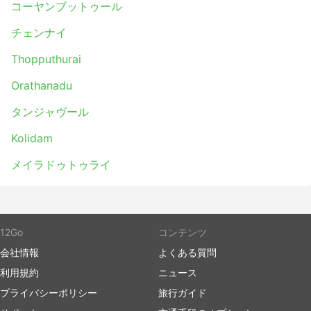
コーヤンブットゥール
際線であっても、チェックインにそれほど時間はかか
りません。また、荷物の許容量は、旅行者にとても優
チェンナイ
しく、例え制限されている場合でも超過料金はそれほ
Thopputhurai
ど高くありません。
バスのチケットは、航空券や高速鉄道のチケットに比
Orathanadu
べて、手頃な価格で購入できます。チケットのクラス
は、どのような旅行者にも対応できるように幅広い選
タンジャヴール
択肢が用意されています。安い標準クラスは、少し遅
Kolidam
く、最高の快適さとは言えませんが、目的地まで運ん
でくれることを優先すれば許容範囲です。長距離路線
メイラドゥトゥライ
では、ほとんどの場合トイレ付き、またはトイレ休憩
があり、スナック、水、時には洗面用具や毛布が料金
に含まれています。
もっと予算がある場合は、特定のVIPバスは飛行機の
12Go
ビジネスクラス並みの座席を提供し、広く柔らかいリ
コンテンツ
クライニングシート、毛布、少ない乗客数、その他多
会社情報
よくある質問
くの特典があり、快適な旅ができます。
利用規約
ニュース
プライバシーポリシー
旅行ガイド
デメリット