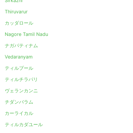
Sirkazhi
のバスで提供されています。ローカル、エクスプレス、レ
ギュラーと呼ばれることもあります。これらは短い旅行に
Thiruvarur
適しています。寝台車やVIPバスは、長期の旅行や一晩の
カッダロール
旅行に適しています。寝台やリクライニングシート、毛
布、ソフトドリンク、スナック、トイレや給油所での食事
Nagore Tamil Nadu
が提供されることもあります。夜行バスの旅は、ホテルの
宿泊費を節約できますが、バスのクラスは賢く選んで快適
ナガパティナム
な乗り心地を確保しましょう。料金は、移動距離とバスの
種類によって異なります。短い旅行でもVIPバスの座席を
Vedaranyam
購入すれば、普通のバスの2倍の時間を節約できるので、
ティルプール
少し余分にお金を投資する価値があります。
バスで旅するメリットとデメリット
ティルチラパリ
メリット
ヴェランカンニ
チダンバラム
電車や飛行機が通っていない目的地へ行くには、バス
が最適です。バスのネットワークはほぼ全国をカバー
カーライカル
しており、ルートも確立されています。
ティルカダユール
電車や飛行機と異なり、バスは発車予定時刻の数時間
前にバスターミナルに到着する必要がありません。国