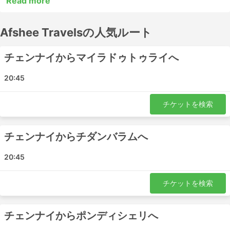
Read more
い場合が多くあります。長距離の目的地の多くには夜行バ
スが走っており、中には夜行バス用に広い座席や寝台を用
Afshee Travelsの人気ルート
意しているバスもあるので、出発前に時刻表を調べておき
ましょう。バスチケットは、Afshee Travelsでオンライン
予約しましょう。他の旅行者のレビューを参考に、最適な
チェンナイからマイラドゥトゥライへ
チケットとバスクラスを選びましょう。
20:45
Afshee Travels 有名な駅
チケットを検索
Afshee Travelsのバスが走る主な駅はこちらです。:
ポンディシェリ
チェンナイからチダンバラムへ
Pattukotai
Sirkazhi
20:45
Thiruvarur
カッダロール
チケットを検索
Nagore Tamil Nadu
ナガパティナム
チェンナイからポンディシェリへ
Vedaranyam