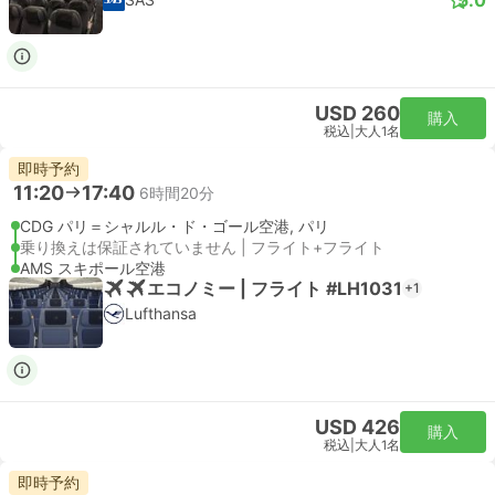
USD 260
購入
税込
|
大人1名
即時予約
11:20
17:40
6時間20分
CDG パリ＝シャルル・ド・ゴール空港, パリ
乗り換えは保証されていません | フライト+フライト
AMS スキポール空港
エコノミー | フライト #LH1031
+1
Lufthansa
USD 426
購入
税込
|
大人1名
即時予約