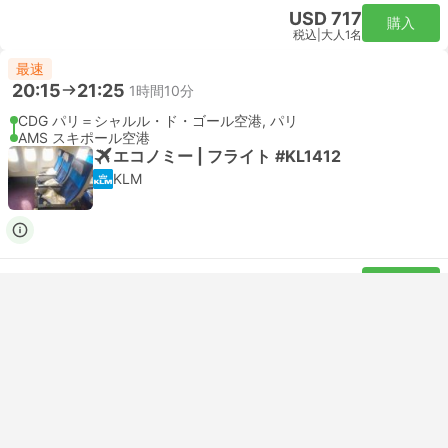
USD 717
購入
税込
|
大人1名
最速
20:15
21:25
1時間10分
CDG パリ＝シャルル・ド・ゴール空港, パリ
AMS スキポール空港
エコノミー | フライト #KL1412
KLM
USD 717
購入
税込
|
大人1名
即時予約
--:--
--:--
4時間55分
パリ・ホテル送迎場
Utrecht Hotel Transfer
最も人気のクラス