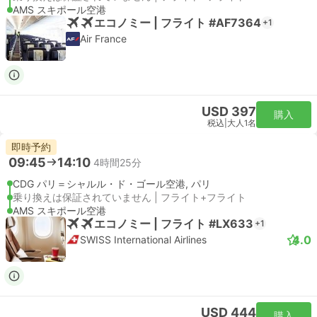
AMS スキポール空港
エコノミー | フライト #AF7364
+1
Air France
USD 397
購入
税込
|
大人1名
即時予約
09:45
14:10
4時間25分
CDG パリ＝シャルル・ド・ゴール空港, パリ
乗り換えは保証されていません | フライト+フライト
AMS スキポール空港
エコノミー | フライト #LX633
+1
4.0
SWISS International Airlines
USD 444
購入