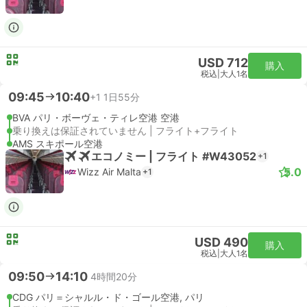
USD 712
購入
税込
|
大人1名
09:45
10:40
+1
1日55分
BVA パリ・ボーヴェ・ティレ空港 空港
乗り換えは保証されていません | フライト+フライト
AMS スキポール空港
エコノミー | フライト #W43052
+1
5.0
Wizz Air Malta
+1
USD 490
購入
税込
|
大人1名
09:50
14:10
4時間20分
CDG パリ＝シャルル・ド・ゴール空港, パリ