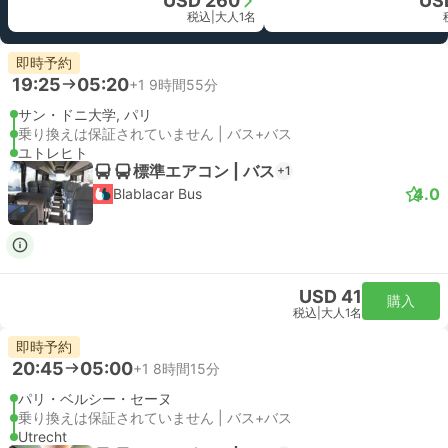
USD 260
US
税込
|
大人1名
即時予約
19:25
05:20
+1
9時間55分
サン・ドニ大学, パリ
乗り換えは保証されていません | バス+バス
ユトレヒト
標準エアコン | バス
+1
4.0
Blablacar Bus
USD 41
購入
税込
|
大人1名
即時予約
20:45
05:00
+1
8時間15分
パリ・ベルシー・セーヌ
乗り換えは保証されていません | バス+バス
Utrecht