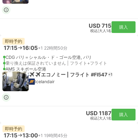
USD 715
購入
税込
|
大人1名
即時予約
17:15
16:05
+1
22時間50分
CDG パリ＝シャルル・ド・ゴール空港, パリ
乗り換えは保証されていません | フライト+フライト
AMS スキポール空港
エコノミー | フライト #FI547
+1
Icelandair
USD 1187
購入
税込
|
大人1名
即時予約
17:15
13:00
+1
19時間45分