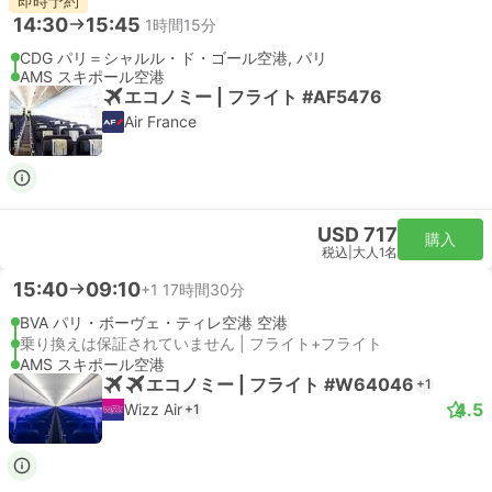
即時予約
14:30
15:45
1時間15分
CDG パリ＝シャルル・ド・ゴール空港, パリ
AMS スキポール空港
エコノミー | フライト #AF5476
Air France
USD 717
購入
税込
|
大人1名
15:40
09:10
+1
17時間30分
BVA パリ・ボーヴェ・ティレ空港 空港
乗り換えは保証されていません | フライト+フライト
AMS スキポール空港
エコノミー | フライト #W64046
+1
4.5
Wizz Air
+1