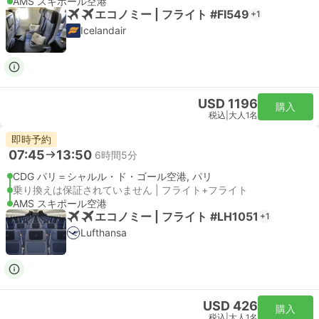
AMS スキポール空港
エコノミー | フライト #FI549
+1
Icelandair
USD 1196
購入
税込
|
大人1名
即時予約
07:45
13:50
6時間5分
CDG パリ＝シャルル・ド・ゴール空港, パリ
乗り換えは保証されていません | フライト+フライト
AMS スキポール空港
エコノミー | フライト #LH1051
+1
Lufthansa
USD 426
購入
税込
|
大人1名