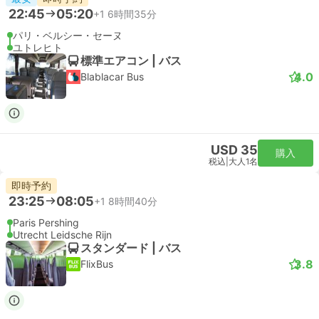
22:45
05:20
+1
6時間35分
パリ・ベルシー・セーヌ
ユトレヒト
標準エアコン | バス
4.0
Blablacar Bus
USD 35
購入
税込
|
大人1名
即時予約
23:25
08:05
+1
8時間40分
Paris Pershing
Utrecht Leidsche Rijn
スタンダード | バス
3.8
FlixBus