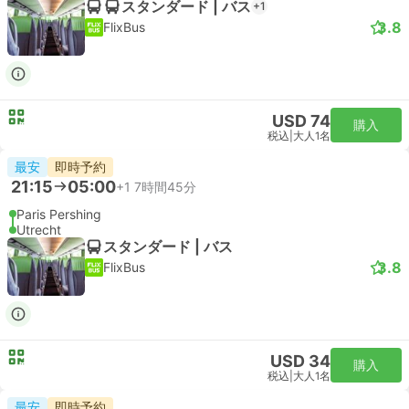
スタンダード | バス
+1
3.8
FlixBus
USD 74
購入
税込
|
大人1名
最安
即時予約
21:15
05:00
+1
7時間45分
Paris Pershing
Utrecht
スタンダード | バス
3.8
FlixBus
USD 34
購入
税込
|
大人1名
最安
即時予約