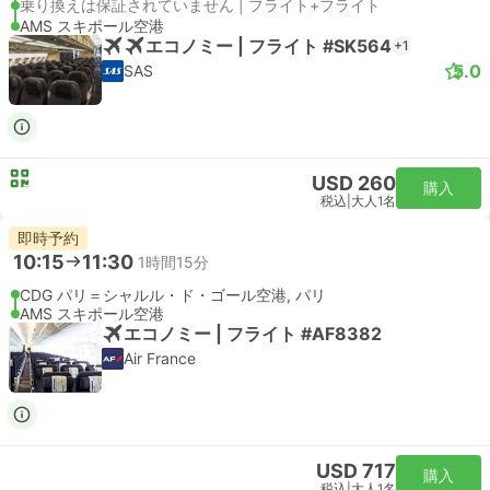
乗り換えは保証されていません | フライト+フライト
AMS スキポール空港
エコノミー | フライト #SK564
+1
5.0
SAS
USD 260
購入
税込
|
大人1名
即時予約
10:15
11:30
1時間15分
CDG パリ＝シャルル・ド・ゴール空港, パリ
AMS スキポール空港
エコノミー | フライト #AF8382
Air France
USD 717
購入
税込
|
大人1名