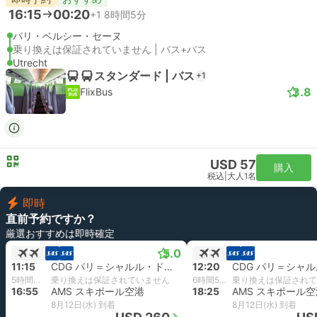
16:15
00:20
+1
8時間5分
パリ・ベルシー・セーヌ
乗り換えは保証されていません | バス+バス
Utrecht
スタンダード | バス
+1
3.8
FlixBus
USD 57
購入
税込
|
大人1名
即時
直前予約ですか？
厳選おすすめは即時確定
5.0
11:15
CDG パリ＝シャルル・ド・ゴール空港, パリ
12:20
5時間40分
乗り換えは保証されていません
6時間5分
乗り換えは保証されて
16:55
AMS スキポール空港
18:25
AMS スキポール空
8月12日(水) 到着
8月12日(水) 到着