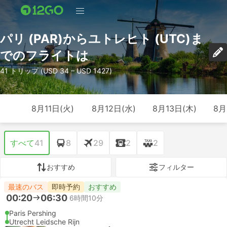
パリ (PAR)からユトレヒト (UTC)ま
でのフライトは
41 トリップ (USD 34 – USD 1427)
8月11日(火)
8月12日(水)
8月13日(木)
8月
すべて
41
8
29
2
2
おすすめ
フィルター
最速のバス
即時予約
おすすめ
00:20
06:30
6時間10分
Paris Pershing
Utrecht Leidsche Rijn