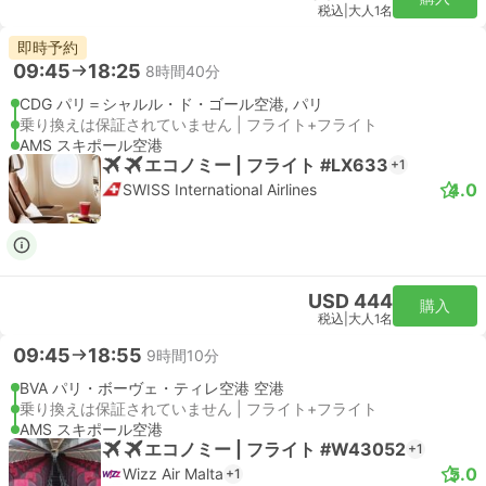
税込
|
大人1名
即時予約
09:45
18:25
8時間40分
CDG パリ＝シャルル・ド・ゴール空港, パリ
乗り換えは保証されていません | フライト+フライト
AMS スキポール空港
エコノミー | フライト #LX633
+1
4.0
SWISS International Airlines
USD 444
購入
税込
|
大人1名
09:45
18:55
9時間10分
BVA パリ・ボーヴェ・ティレ空港 空港
乗り換えは保証されていません | フライト+フライト
AMS スキポール空港
エコノミー | フライト #W43052
+1
5.0
Wizz Air Malta
+1