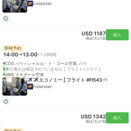
Icelandair
USD 1187
購入
税込
|
大人1名
即時予約
14:00
13:00
+1
23時間
CDG パリ＝シャルル・ド・ゴール空港, パリ
乗り換えは保証されていません | フライト+フライト
AMS スキポール空港
エコノミー | フライト #FI543
+1
Icelandair
USD 1342
購入
税込
|
大人1名