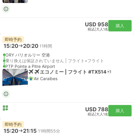
USD 958
購入
税込
|
大人1名
即時予約
15:20
20:20
11時間
ORY パリオルリー 空港
乗り換えは保証されていません | フライト+フライト
PTP Pointe a Pitre Airport
エコノミー | フライト #TX514
+1
Air Caraibes
USD 788
購入
税込
|
大人1名
即時予約
15:20
21:15
11時間55分