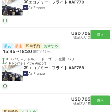
エコノミー | フライト #AF770
Air France
USD 705
購入
税込
|
大人1名
最安
最速
即時予約
おすすめ
15:45
18:30
8時間45分
CDG パリ＝シャルル・ド・ゴール空港, パリ
PTP Pointe a Pitre Airport
エコノミー | フライト #AF758
Air France
USD 705
購入
税込
|
大人1名
即時予約
おすすめ