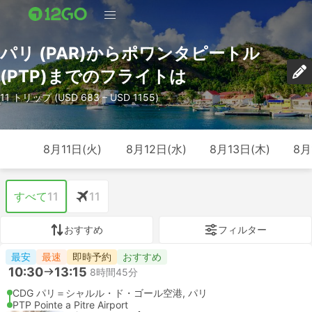
パリ (PAR)からポワンタピートル
(PTP)までのフライトは
11 トリップ (USD 683 – USD 1155)
8月11日(火)
8月12日(水)
8月13日(木)
8月
すべて
11
11
おすすめ
フィルター
最安
最速
即時予約
おすすめ
10:30
13:15
8時間45分
CDG パリ＝シャルル・ド・ゴール空港, パリ
PTP Pointe a Pitre Airport