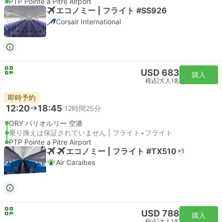
PTP Pointe a Pitre Airport
エコノミー | フライト #SS926
Corsair International
USD 683
購入
税込
|
大人1名
即時予約
12:20
18:45
12時間25分
ORY パリオルリー 空港
乗り換えは保証されていません | フライト+フライト
PTP Pointe a Pitre Airport
エコノミー | フライト #TX510
+1
Air Caraibes
USD 788
購入
税込
|
大人1名