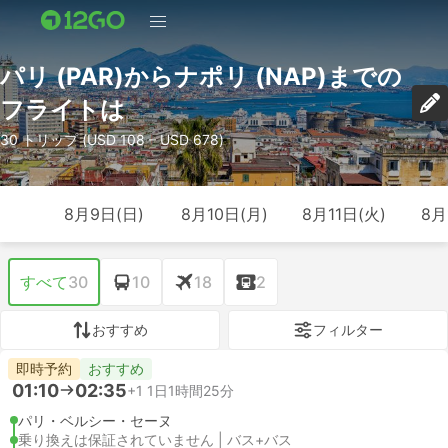
パリ (PAR)からナポリ (NAP)までの
フライトは
30 トリップ (USD 108 – USD 678)
8月9日(日)
8月10日(月)
8月11日(火)
8月
すべて
30
10
18
2
おすすめ
フィルター
即時予約
おすすめ
01:10
02:35
+1
1日1時間25分
パリ・ベルシー・セーヌ
乗り換えは保証されていません | バス+バス