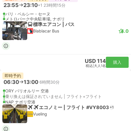
23:55
23:10
+1
23時間15分
パリ・ベルシー・セーヌ
メトロパーク中央駐車場, ナポリ
標準エアコン | バス
4.0
Blablacar Bus
USD 114
購入
税込
|
大人1名
即時予約
06:30
13:00
6時間30分
ORY パリオルリー 空港
乗り換えは保証されていません | フライト+フライト
NAP ナポリ空港
エコノミー | フライト #VY8003
+1
Vueling