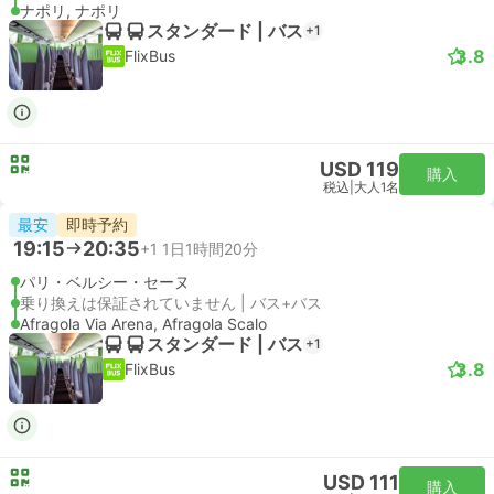
ナポリ, ナポリ
スタンダード | バス
+1
3.8
FlixBus
USD 119
購入
税込
|
大人1名
最安
即時予約
19:15
20:35
+1
1日1時間20分
パリ・ベルシー・セーヌ
乗り換えは保証されていません | バス+バス
Afragola Via Arena, Afragola Scalo
スタンダード | バス
+1
3.8
FlixBus
USD 111
購入