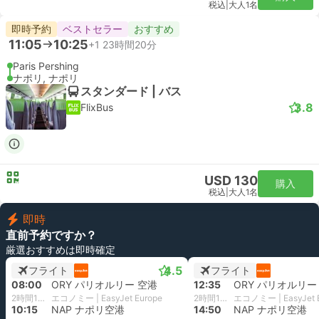
税込
|
大人1名
即時予約
ベストセラー
おすすめ
11:05
10:25
+1
23時間20分
Paris Pershing
ナポリ, ナポリ
スタンダード | バス
3.8
FlixBus
USD 130
購入
税込
|
大人1名
即時
直前予約ですか？
厳選おすすめは即時確定
4.5
フライト
フライト
08:00
ORY パリオルリー 空港
12:35
ORY パリオルリー
2時間15分
エコノミー | EasyJet Europe
2時間15分
エコノミー | EasyJet 
10:15
NAP ナポリ空港
14:50
NAP ナポリ空港