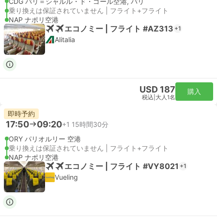
CDG パリ＝シャルル・ド・ゴール空港, パリ
乗り換えは保証されていません | フライト+フライト
NAP ナポリ空港
エコノミー | フライト #AZ313
+1
Alitalia
USD 187
購入
税込
|
大人1名
即時予約
17:50
09:20
+1
15時間30分
ORY パリオルリー 空港
乗り換えは保証されていません | フライト+フライト
NAP ナポリ空港
エコノミー | フライト #VY8021
+1
Vueling