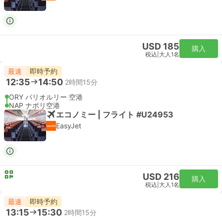
USD 185
購入
税込
|
大人1名
最速
即時予約
12:35
14:50
2時間15分
ORY パリオルリー 空港
NAP ナポリ空港
エコノミー | フライト #U24953
EasyJet
USD 216
購入
税込
|
大人1名
最速
即時予約
13:15
15:30
2時間15分