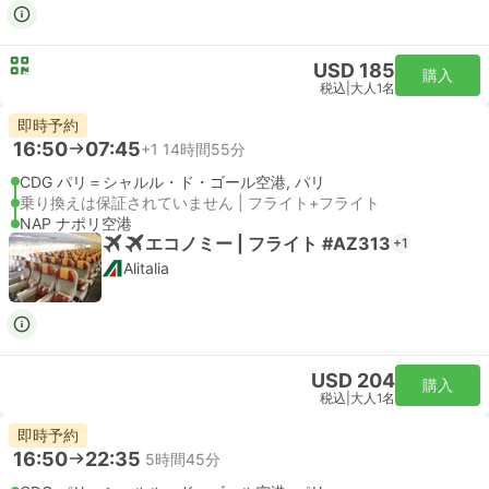
USD 185
購入
税込
|
大人1名
即時予約
16:50
07:45
+1
14時間55分
CDG パリ＝シャルル・ド・ゴール空港, パリ
乗り換えは保証されていません | フライト+フライト
NAP ナポリ空港
エコノミー | フライト #AZ313
+1
Alitalia
USD 204
購入
税込
|
大人1名
即時予約
16:50
22:35
5時間45分