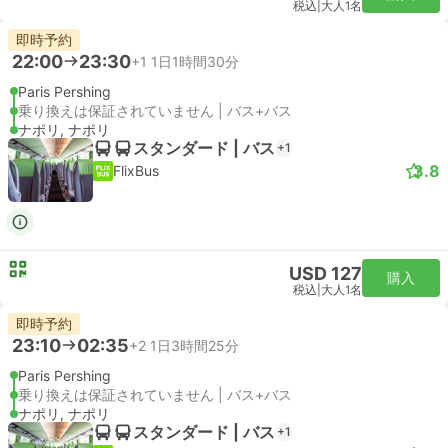
税込
|
大人1名
即時予約
22:00
23:30
+1
1日1時間30分
Paris Pershing
乗り換えは保証されていません | バス+バス
ナポリ, ナポリ
スタンダード | バス
+1
3.8
FlixBus
USD 127
購入
税込
|
大人1名
即時予約
23:10
02:35
+2
1日3時間25分
Paris Pershing
乗り換えは保証されていません | バス+バス
ナポリ, ナポリ
スタンダード | バス
+1