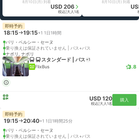
8月10日(月) 到着
8月10日(月) 到着
USD 206
US
税込
|
大人1名
即時予約
18:15
19:15
+1
1日1時間
パリ・ベルシー・セーヌ
乗り換えは保証されていません | バス+バス
ナポリ, ナポリ
スタンダード | バス
+1
3.8
FlixBus
USD 120
購入
税込
|
大人1名
即時予約
19:15
20:40
+1
1日1時間25分
パリ・ベルシー・セーヌ
乗り換えは保証されていません | バス+バス