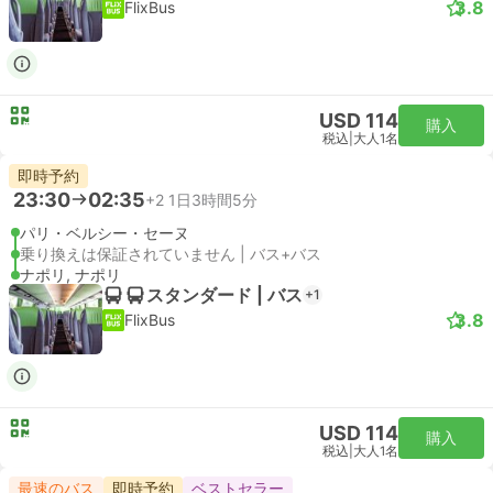
3.8
FlixBus
USD 114
購入
税込
|
大人1名
即時予約
23:30
02:35
+2
1日3時間5分
パリ・ベルシー・セーヌ
乗り換えは保証されていません | バス+バス
ナポリ, ナポリ
スタンダード | バス
+1
3.8
FlixBus
USD 114
購入
税込
|
大人1名
最速のバス
即時予約
ベストセラー