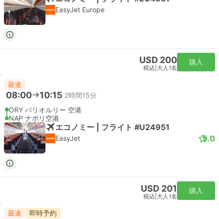
EasyJet Europe
USD 200
購入
税込
|
大人1名
最速
08:00
10:15
2時間15分
ORY パリオルリー 空港
NAP ナポリ空港
エコノミー | フライト #U24951
5.0
EasyJet
USD 201
購入
税込
|
大人1名
最速
即時予約