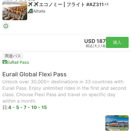
エコノミー | フライト #AZ311
+1
Alitalia
USD 187
購入
税込
|
大人1名
周遊パス
EuRail Pass
Eurail Global Flexi Pass
Unlock over 30,000+ destinations in 33 countries with
Eurail Pass. Enjoy unlimited rides in the first and second
class. Choose Flexi Pass and travel on specific day
within a month.
日:
4 - 5 - 7 - 10 - 15