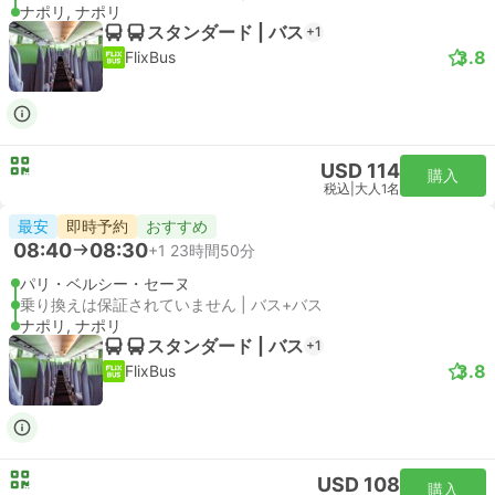
ナポリ, ナポリ
スタンダード | バス
+1
3.8
FlixBus
USD 114
購入
税込
|
大人1名
最安
即時予約
おすすめ
08:40
08:30
+1
23時間50分
パリ・ベルシー・セーヌ
乗り換えは保証されていません | バス+バス
ナポリ, ナポリ
スタンダード | バス
+1
3.8
FlixBus
USD 108
購入