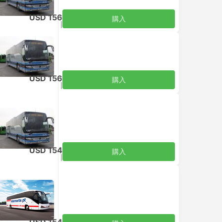
USD 156
購入
税込
|
大人1名
USD 156
購入
税込
|
大人1名
USD 154
購入
税込
|
大人1名
ーマル