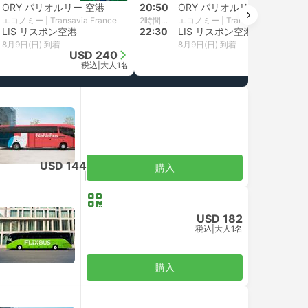
ORY パリオルリー 空港
20:50
ORY パリオルリー 空港
エコノミー | Transavia France
2時間40分
エコノミー | Transavia France
LIS リスボン空港
22:30
LIS リスボン空港
8月9日(日) 到着
8月9日(日) 到着
USD 240
USD 217
税込
|
大人1名
税込
|
大人1名
USD 144
購入
税込
|
大人1名
USD 182
税込
|
大人1名
購入