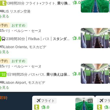
5.0
13時間20分 フライト+フライト.
乗り換えは保証されていません
40
LIS リスボン空港
を見る
時予約
おすすめ
15
パリ・ベルシー・セーヌ
3.8
23時間30分
| FlixBus
|
バス
|
スタンダード
45
Lisbon Oriente, モスカビデ
を見る
時予約
おすすめ
15
パリ・ベルシー・セーヌ
3.8
1日1時間25分 バス+バス.
乗り換えは保証されていません
40
Lisbon Airport, モスカビデ
を見る
即時
フライト
フ
+1
5.0
5