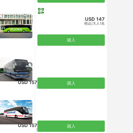
USD 147
税込
|
大人1名
購入
USD 157
購入
税込
|
大人1名
ス
|
ノーマル
USD 157
購入
税込
|
大人1名