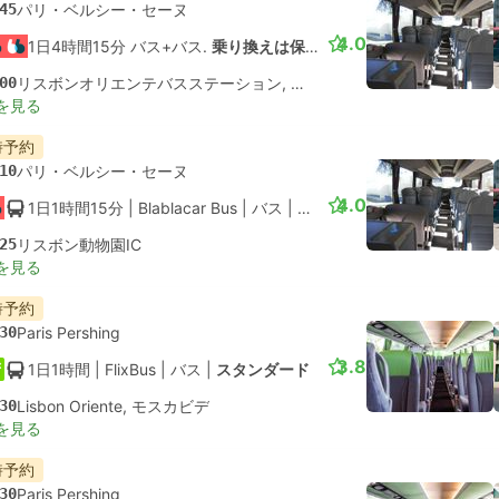
45
パリ・ベルシー・セーヌ
4.0
1日4時間15分 バス+バス.
乗り換えは保証されていません
00
リスボンオリエンテバスステーション, モスカビデ
を見る
時予約
10
パリ・ベルシー・セーヌ
4.0
1日1時間15分
| Blablacar Bus
|
バス
|
標準エアコン
25
リスボン動物園IC
を見る
時予約
30
Paris Pershing
3.8
1日1時間
| FlixBus
|
バス
|
スタンダード
30
Lisbon Oriente, モスカビデ
を見る
時予約
30
Paris Pershing