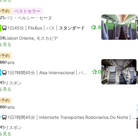
時予約
ベストセラー
25
パリ・ベルシー・セーヌ
3.8
1日45分
| FlixBus
|
バス
|
スタンダード
10
Lisbon Oriente, モスカビデ
を見る
時予約
00
Paris
1.0
1日7時間45分
| Alsa Internacional
|
バス
|
ノーマル
45
リスボン
を見る
時予約
00
Paris
1日7時間45分
| Internorte Transportes Rodoviarios Do Norte
|
バ
45
リスボン
を見る