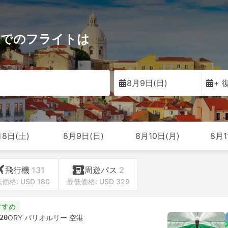
S)までのフライトは
ン
8月9日(日)
+ 
月8日(土)
8月9日(日)
8月10日(月)
8月1
飛行機
131
周遊パス
2
価格: USD 180
最低価格: USD 329
すすめ
20
ORY パリオルリー 空港