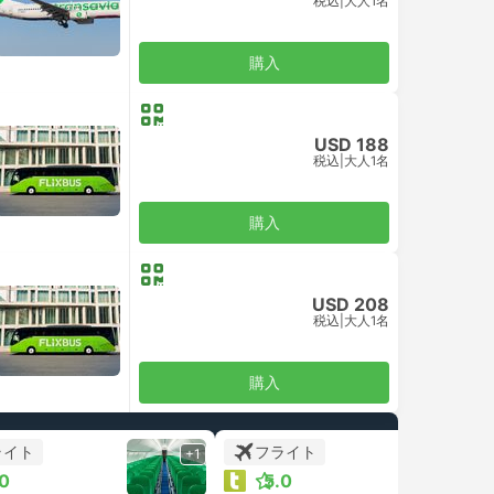
税込
|
大人1名
購入
USD 188
税込
|
大人1名
購入
USD 208
税込
|
大人1名
購入
ライト
フライト
+1
+1
.0
5.0