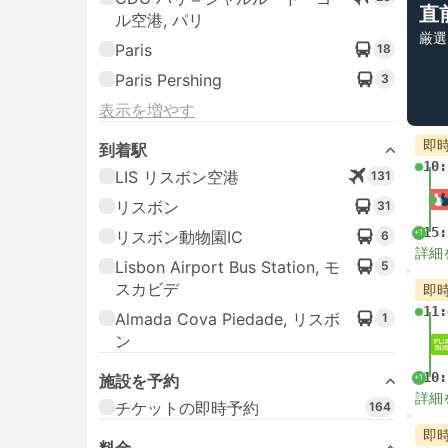
直
ル空港, パリ
厳選
Paris
18
Paris Pershing
3
表示を増やす
即
到着駅
10:
LIS リスボン空港
131
リスボン
31
15:
+1
リスボン動物園IC
6
詳細
Lisbon Airport Bus Station, モ
5
スカビデ
即
11:
Almada Cova Piedade, リスボ
1
ン
10:
施設を予約
+1
詳細
チケットの即時予約
164
即