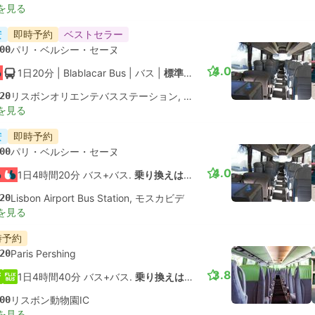
を見る
安
即時予約
ベストセラー
00
パリ・ベルシー・セーヌ
4.0
1日20分
| Blablacar Bus
|
バス
|
標準エアコン
20
リスボンオリエンテバスステーション, モスカビデ
を見る
安
即時予約
00
パリ・ベルシー・セーヌ
4.0
1日4時間20分 バス+バス.
乗り換えは保証されていません
20
Lisbon Airport Bus Station, モスカビデ
を見る
時予約
20
Paris Pershing
3.8
1日4時間40分 バス+バス.
乗り換えは保証されていません
00
リスボン動物園IC
を見る