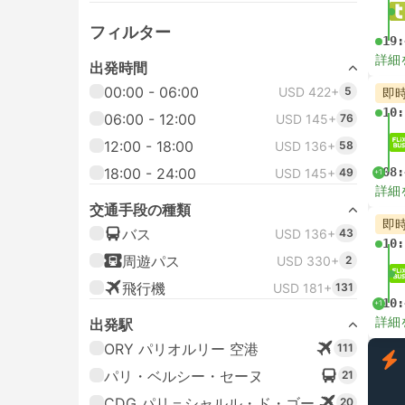
フィルター
19:
詳細
出発時間
00:00 - 06:00
USD 422+
5
即
10:
06:00 - 12:00
USD 145+
76
12:00 - 18:00
USD 136+
58
18:00 - 24:00
08:
USD 145+
49
+1
詳細
交通手段の種類
即
バス
USD 136+
43
10:
周遊パス
USD 330+
2
飛行機
USD 181+
131
10:
+1
詳細
出発駅
ORY パリオルリー 空港
111
パリ・ベルシー・セーヌ
21
CDG パリ＝シャルル・ド・ゴー
20