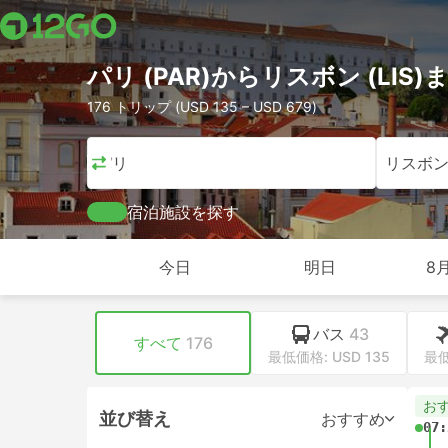
パリ (PAR)からリスボン (LI
176 トリップ (USD 135 – USD 679)
パリ
リスボ
宿泊施設を探す
今日
明日
8
バス
43
すべて
176
最低価格: USD 135
最低
お
並び替え
おすすめ
07: