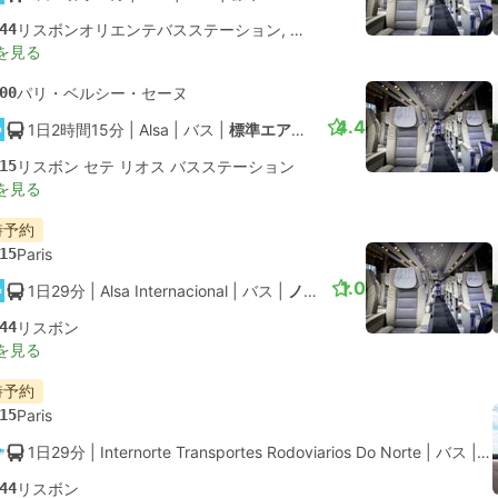
44
リスボンオリエンテバスステーション, モスカビデ
を見る
00
パリ・ベルシー・セーヌ
4.4
1日2時間15分
| Alsa
|
バス
|
標準エアコン
15
リスボン セテ リオス バスステーション
を見る
時予約
15
Paris
1.0
1日29分
| Alsa Internacional
|
バス
|
ノーマル
44
リスボン
を見る
時予約
15
Paris
1日29分
| Internorte Transportes Rodoviarios Do Norte
|
バス
|
ノ
44
リスボン