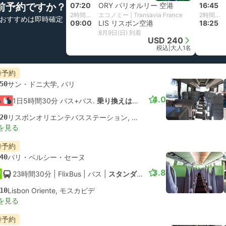
前予約ですか？
07:20
ORY パリオルリー 空港
16:45
2時間40分
エコノミー | Transavia France
2時間40分
おすすめは即時確定
09:00
LIS リスボン空港
18:25
8月9日(日) 到着
USD 240
税込
|
大人1名
時予約
50
サン・ドニ大学, パリ
4.0
1日5時間30分 バス+バス.
乗り換えは保証されていません
20
リスボンオリエンテバスステーション, モスカビデ
を見る
時予約
40
パリ・ベルシー・セーヌ
3.8
23時間30分
| FlixBus
|
バス
|
スタンダード
10
Lisbon Oriente, モスカビデ
を見る
時予約