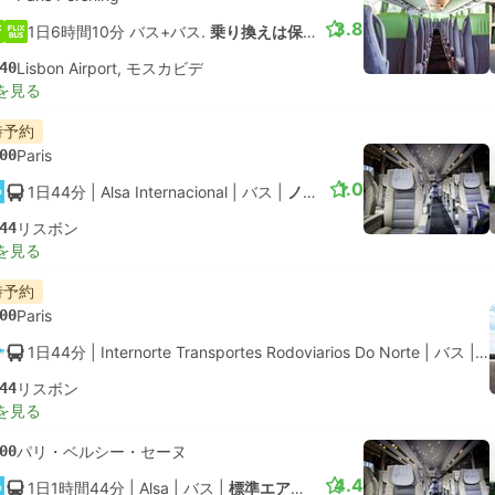
3.8
1日6時間10分 バス+バス.
乗り換えは保証されていません
40
Lisbon Airport, モスカビデ
を見る
時予約
00
Paris
1.0
1日44分
| Alsa Internacional
|
バス
|
ノーマル
44
リスボン
を見る
時予約
00
Paris
1日44分
| Internorte Transportes Rodoviarios Do Norte
|
バス
|
ノ
44
リスボン
を見る
00
パリ・ベルシー・セーヌ
4.4
1日1時間44分
| Alsa
|
バス
|
標準エアコン