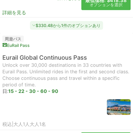
最低価格: $418.38
オプションを選択
詳細を見る
$330.48から1件のオプションあり
周遊パス
EuRail Pass
Eurail Global Continuous Pass
Unlock over 30,000 destinations in 33 countries with
Eurail Pass. Unlimited rides in the first and second class.
Choose continuous pass and travel within a specific
period of time.
日:
15 - 22 - 30 - 60 - 90
税込
|
大人1人
大人1名