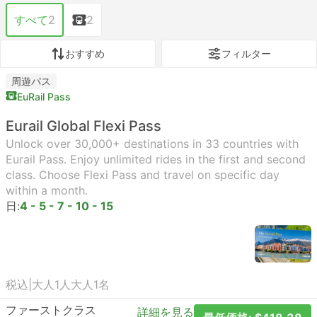
すべて
2
2
おすすめ
フィルター
周遊パス
EuRail Pass
Eurail Global Flexi Pass
Unlock over 30,000+ destinations in 33 countries with
Eurail Pass. Enjoy unlimited rides in the first and second
class. Choose Flexi Pass and travel on specific day
within a month.
日:
4 - 5 - 7 - 10 - 15
税込
|
大人1人
大人1名
ファーストクラス
詳細を見る