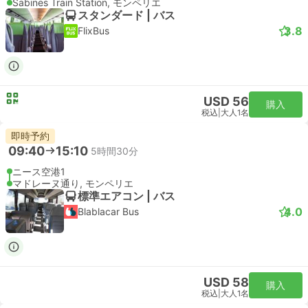
Sabines Train Station, モンペリエ
スタンダード | バス
3.8
FlixBus
USD 56
購入
税込
|
大人1名
即時予約
09:40
15:10
5時間30分
ニース空港1
マドレーヌ通り, モンペリエ
標準エアコン | バス
4.0
Blablacar Bus
USD 58
購入
税込
|
大人1名