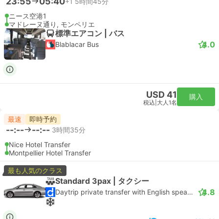
23:55
05:40
+1
5時間45分
ニース空港1
マドレーヌ通り, モンペリエ
標準エアコン | バス
4.0
Blablacar Bus
USD 41
購入
税込
|
大人1名
最速
即時予約
--:--
--:--
3時間35分
Nice Hotel Transfer
Montpellier Hotel Transfer
最も人気のクラス
Standard 3pax | タクシー
4.8
Daytrip private transfer with English speaking driver