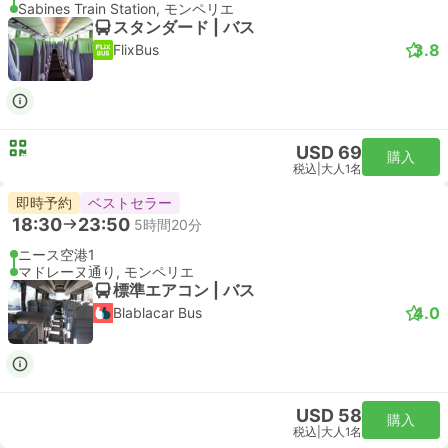
Sabines Train Station, モンペリエ
スタンダード | バス
3.8
FlixBus
USD 69
購入
税込
|
大人1名
即時予約
ベストセラー
18:30
23:50
5時間20分
ニース空港1
マドレーヌ通り, モンペリエ
標準エアコン | バス
4.0
Blablacar Bus
USD 58
購入
税込
|
大人1名