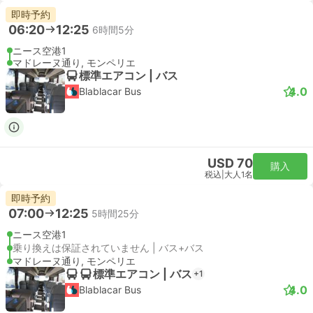
即時予約
06:20
12:25
6時間5分
ニース空港1
マドレーヌ通り, モンペリエ
標準エアコン | バス
4.0
Blablacar Bus
USD 70
購入
税込
|
大人1名
即時予約
07:00
12:25
5時間25分
ニース空港1
乗り換えは保証されていません | バス+バス
マドレーヌ通り, モンペリエ
標準エアコン | バス
+1
4.0
Blablacar Bus