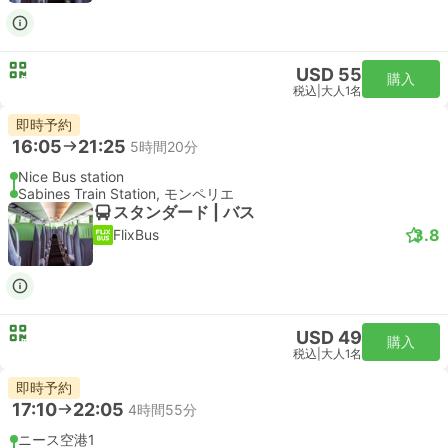
USD 55
購入
税込
|
大人1名
即時予約
16:05
21:25
5時間20分
Nice Bus station
Sabines Train Station, モンペリエ
スタンダード | バス
3.8
FlixBus
USD 49
購入
税込
|
大人1名
即時予約
17:10
22:05
4時間55分
ニース空港1