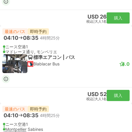
USD 26
購入
税込
|
大人1名
最速のバス
即時予約
04:10
08:35
4時間25分
ニース空港1
マドレーヌ通り, モンペリエ
標準エアコン | バス
4.0
Blablacar Bus
USD 52
購入
税込
|
大人1名
最速のバス
即時予約
04:10
08:35
4時間25分
ニース空港1
Montpellier Sabines