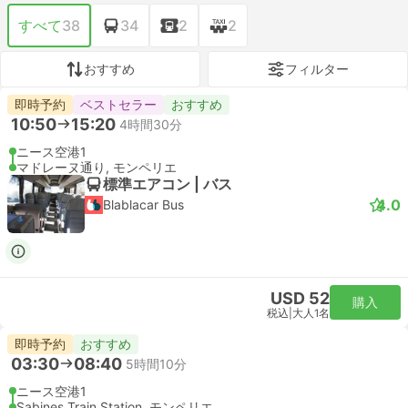
すべて
38
34
2
2
おすすめ
フィルター
即時予約
ベストセラー
おすすめ
10:50
15:20
4時間30分
ニース空港1
マドレーヌ通り, モンペリエ
標準エアコン | バス
4.0
Blablacar Bus
USD 52
購入
税込
|
大人1名
即時予約
おすすめ
03:30
08:40
5時間10分
ニース空港1
Sabines Train Station, モンペリエ