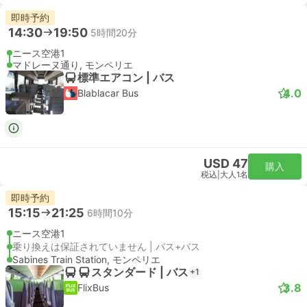
即時予約
14:30
19:50
5時間20分
ニース空港1
マドレーヌ通り, モンペリエ
標準エアコン | バス
4.0
Blablacar Bus
USD 47
購入
税込
|
大人1名
即時予約
15:15
21:25
6時間10分
ニース空港1
乗り換えは保証されていません | バス+バス
Sabines Train Station, モンペリエ
スタンダード | バス
+1
3.8
FlixBus