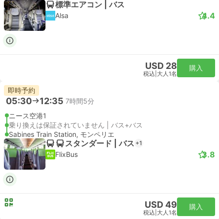
標準エアコン | バス
4.4
Alsa
USD 28
購入
税込
|
大人1名
即時予約
05:30
12:35
7時間5分
ニース空港1
乗り換えは保証されていません | バス+バス
Sabines Train Station, モンペリエ
スタンダード | バス
+1
3.8
FlixBus
USD 49
購入
税込
|
大人1名