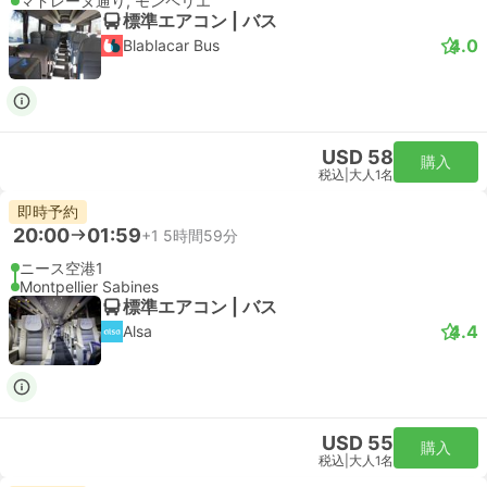
マドレーヌ通り, モンペリエ
標準エアコン | バス
4.0
Blablacar Bus
USD 58
購入
税込
|
大人1名
即時予約
20:00
01:59
+1
5時間59分
ニース空港1
Montpellier Sabines
標準エアコン | バス
4.4
Alsa
USD 55
購入
税込
|
大人1名