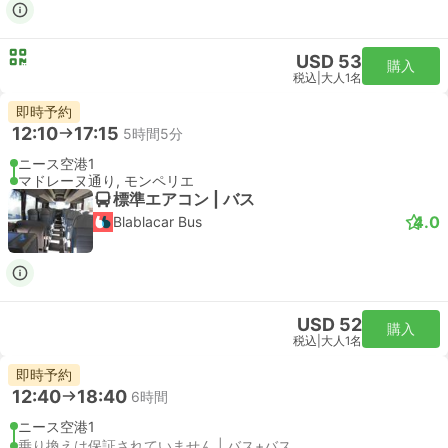
USD 53
購入
税込
|
大人1名
即時予約
12:10
17:15
5時間5分
ニース空港1
マドレーヌ通り, モンペリエ
標準エアコン | バス
4.0
Blablacar Bus
USD 52
購入
税込
|
大人1名
即時予約
12:40
18:40
6時間
ニース空港1
乗り換えは保証されていません | バス+バス