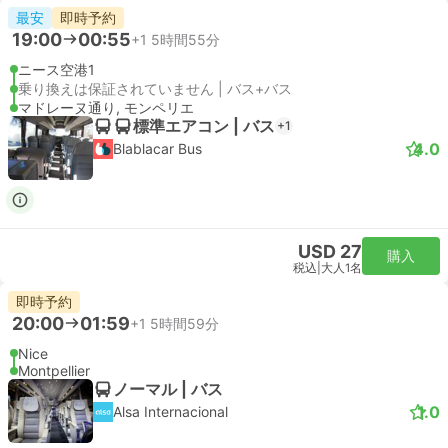
最安
即時予約
19:00
00:55
+1
5時間55分
ニース空港1
乗り換えは保証されていません | バス+バス
マドレーヌ通り, モンペリエ
標準エアコン | バス
+1
4.0
Blablacar Bus
USD 27
購入
税込
|
大人1名
即時予約
20:00
01:59
+1
5時間59分
Nice
Montpellier
ノーマル | バス
1.0
Alsa Internacional