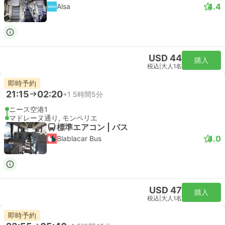
4.4
Alsa
USD 44
購入
税込
|
大人1名
即時予約
21:15
02:20
+1
5時間5分
ニース空港1
マドレーヌ通り, モンペリエ
標準エアコン | バス
4.0
Blablacar Bus
USD 47
購入
税込
|
大人1名
即時予約