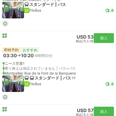
スタンダード | バス
3.8
FlixBus
USD 53
購入
税込
|
大人1名
即時予約
おすすめ
03:30
10:20
6時間50分
ニース空港1
乗り換えは保証されていません | バス+バス
Montpellier Rue de la Font de la Banquiere
スタンダード | バス
+1
3.8
FlixBus
USD 57
購入
税込
|
大人1名