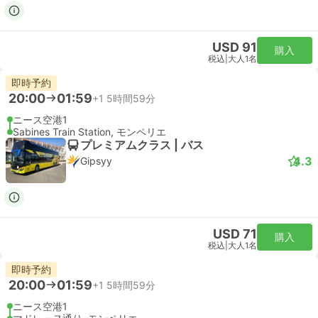
USD 91
購入
税込
|
大人1名
即時予約
20:00
01:59
+1
5時間59分
ニース空港1
Sabines Train Station, モンペリエ
プレミアムクラス | バス
4.3
Gipsyy
USD 71
購入
税込
|
大人1名
即時予約
20:00
01:59
+1
5時間59分
ニース空港1