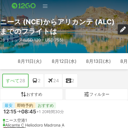
ニース (NCE)からアリカンテ (ALC)
までのフライトは
28 トリップ (USD 120 – USD 755)
8月11日(火)
8月12日(水)
8月13日(木)
8月
すべて
28
2
24
2
おすすめ
フィルター
最安
即時予約
おすすめ
12:15
08:45
+1
20時間30分
ニース空港1
Alicante C Heliodoro Madrona A