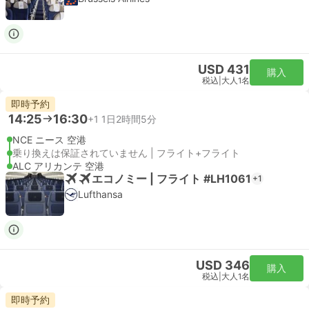
USD 431
購入
税込
|
大人1名
即時予約
14:25
16:30
+1
1日2時間5分
NCE ニース 空港
乗り換えは保証されていません | フライト+フライト
ALC アリカンテ 空港
エコノミー | フライト #LH1061
+1
Lufthansa
USD 346
購入
税込
|
大人1名
即時予約