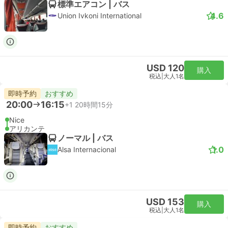
標準エアコン | バス
4.6
Union Ivkoni International
USD 120
購入
税込
|
大人1名
即時予約
おすすめ
20:00
16:15
+1
20時間15分
Nice
アリカンテ
ノーマル | バス
1.0
Alsa Internacional
USD 153
購入
税込
|
大人1名
即時予約
おすすめ