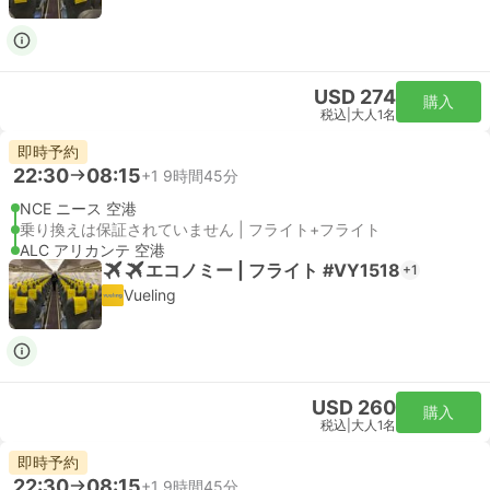
USD 274
購入
税込
|
大人1名
即時予約
22:30
08:15
+1
9時間45分
NCE ニース 空港
乗り換えは保証されていません | フライト+フライト
ALC アリカンテ 空港
エコノミー | フライト #VY1518
+1
Vueling
USD 260
購入
税込
|
大人1名
即時予約
22:30
08:15
+1
9時間45分