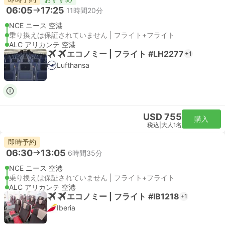
06:05
17:25
11時間20分
NCE ニース 空港
乗り換えは保証されていません | フライト+フライト
ALC アリカンテ 空港
エコノミー | フライト #LH2277
+1
Lufthansa
USD 755
購入
税込
|
大人1名
即時予約
06:30
13:05
6時間35分
NCE ニース 空港
乗り換えは保証されていません | フライト+フライト
ALC アリカンテ 空港
エコノミー | フライト #IB1218
+1
Iberia