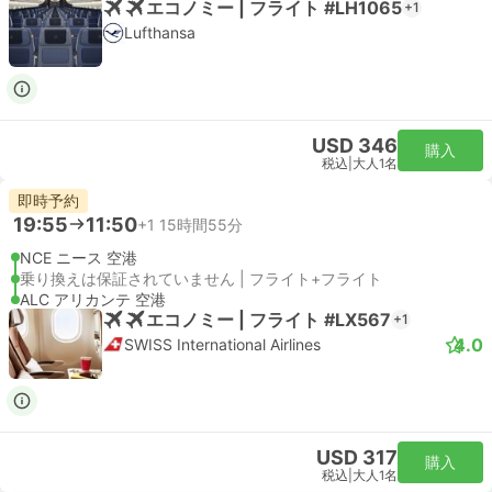
エコノミー | フライト #LH1065
+1
Lufthansa
USD 346
購入
税込
|
大人1名
即時予約
19:55
11:50
+1
15時間55分
NCE ニース 空港
乗り換えは保証されていません | フライト+フライト
ALC アリカンテ 空港
エコノミー | フライト #LX567
+1
4.0
SWISS International Airlines
USD 317
購入
税込
|
大人1名