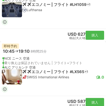
ALC アリカンテ 空港
エコノミー | フライト #LH1059
+1
Lufthansa
USD 627
購入
税込
|
大人1名
即時予約
10:45
19:10
8時間25分
NCE ニース 空港
乗り換えは保証されていません | フライト+フライト
ALC アリカンテ 空港
エコノミー | フライト #LX565
+1
4.0
SWISS International Airlines
USD 587
購入
税込
|
大人1名