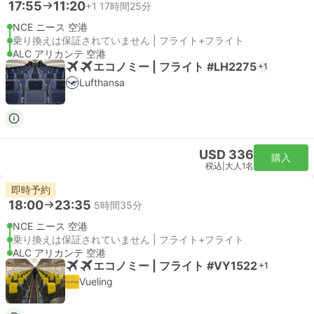
17:55
11:20
+1
17時間25分
NCE ニース 空港
乗り換えは保証されていません | フライト+フライト
ALC アリカンテ 空港
エコノミー | フライト #LH2275
+1
Lufthansa
USD 336
購入
税込
|
大人1名
即時予約
18:00
23:35
5時間35分
NCE ニース 空港
乗り換えは保証されていません | フライト+フライト
ALC アリカンテ 空港
エコノミー | フライト #VY1522
+1
Vueling