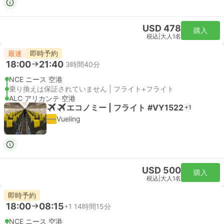
USD 478
購入
税込
|
大人1名
最速
即時予約
18:00
21:40
3時間40分
NCE ニース 空港
乗り換えは保証されていません | フライト+フライト
ALC アリカンテ 空港
エコノミー | フライト #VY1522
+1
Vueling
USD 500
購入
税込
|
大人1名
即時予約
18:00
08:15
+1
14時間15分
NCE ニース 空港