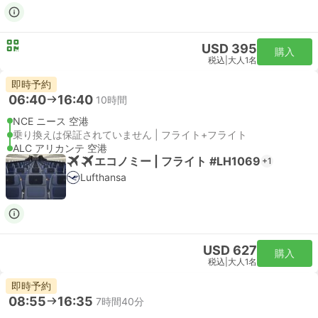
USD 395
購入
税込
|
大人1名
即時予約
06:40
16:40
10時間
NCE ニース 空港
乗り換えは保証されていません | フライト+フライト
ALC アリカンテ 空港
エコノミー | フライト #LH1069
+1
Lufthansa
USD 627
購入
税込
|
大人1名
即時予約
08:55
16:35
7時間40分