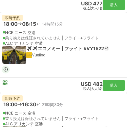
USD 477
購入
税込
|
大人1名
即時予約
18:00
08:15
+1
14時間15分
NCE ニース 空港
乗り換えは保証されていません | フライト+フライト
ALC アリカンテ 空港
エコノミー | フライト #VY1522
+1
Vueling
USD 482
購入
税込
|
大人1名
即時予約
19:00
16:30
+1
21時間30分
NCE ニース 空港
乗り換えは保証されていません | フライト+フライト
ALC アリカンテ 空港