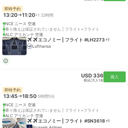
即時予約
13:20
11:20
+1
22時間
NCE ニース 空港
乗り換えは保証されていません | フライト+フライト
ALC アリカンテ 空港
エコノミー | フライト #LH2273
+1
Lufthansa
USD 336
購入
税込
|
大人1名
即時予約
13:45
18:50
5時間5分
NCE ニース 空港
乗り換えは保証されていません | フライト+フライト
ALC アリカンテ 空港
エコノミー | フライト #SN3618
+1
Brussels Airlines