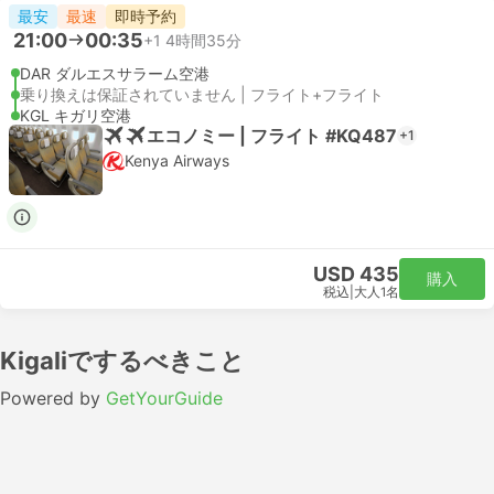
最安
最速
即時予約
21:00
00:35
+1
4時間35分
DAR ダルエスサラーム空港
乗り換えは保証されていません | フライト+フライト
KGL キガリ空港
エコノミー | フライト #KQ487
+1
Kenya Airways
USD 435
購入
税込
|
大人1名
Kigaliでするべきこと
Powered by
GetYourGuide