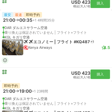
USD 423
購入
税込
|
大人1名
最安
最速
即時予約
21:00
00:35
+1
4時間35分
DAR ダルエスサラーム空港
乗り換えは保証されていません | フライト+フライト
KGL キガリ空港
エコノミー | フライト #KQ487
+1
4.5
Kenya Airways
USD 423
購入
税込
|
大人1名
即時予約
21:00
19:00
+1
23時間
DAR ダルエスサラーム空港
乗り換えは保証されていません | フライト+フライト
KGL キガリ空港