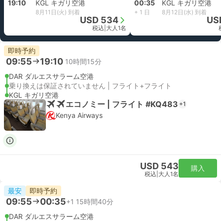
19:10
KGL キガリ空港
00:35
KGL キガリ空港
8月11日(火) 到着
+ 1 日
8月12日(水) 到着
USD 534
US
税込
|
大人1名
即時予約
09:55
19:10
10時間15分
DAR ダルエスサラーム空港
乗り換えは保証されていません | フライト+フライト
KGL キガリ空港
エコノミー | フライト #KQ483
+1
Kenya Airways
USD 543
購入
税込
|
大人1名
最安
即時予約
09:55
00:35
+1
15時間40分
DAR ダルエスサラーム空港