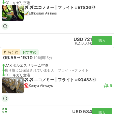
KGL キガリ空港
エコノミー | フライト #ET826
+1
Ethiopian Airlines
USD 721
購入
税込
|
大人1名
即時予約
おすすめ
09:55
19:10
10時間15分
DAR ダルエスサラーム空港
乗り換えは保証されていません | フライト+フライト
KGL キガリ空港
エコノミー | フライト #KQ483
+1
4.5
Kenya Airways
USD 534
購入