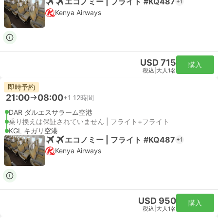
エコノミー | フライト #KQ487
+1
Kenya Airways
USD 715
購入
税込
|
大人1名
即時予約
21:00
08:00
+1
12時間
DAR ダルエスサラーム空港
乗り換えは保証されていません | フライト+フライト
KGL キガリ空港
エコノミー | フライト #KQ487
+1
Kenya Airways
USD 950
購入
税込
|
大人1名