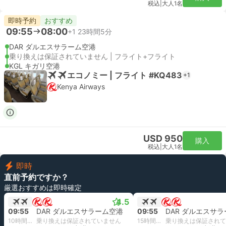
税込
|
大人1名
即時予約
おすすめ
09:55
08:00
+1
23時間5分
DAR ダルエスサラーム空港
乗り換えは保証されていません | フライト+フライト
KGL キガリ空港
エコノミー | フライト #KQ483
+1
Kenya Airways
USD 950
購入
税込
|
大人1名
即時
直前予約ですか？
厳選おすすめは即時確定
4.5
09:55
DAR ダルエスサラーム空港
09:55
DAR ダルエスサ
10時間15分
乗り換えは保証されていません
15時間40分
乗り換えは保証されて