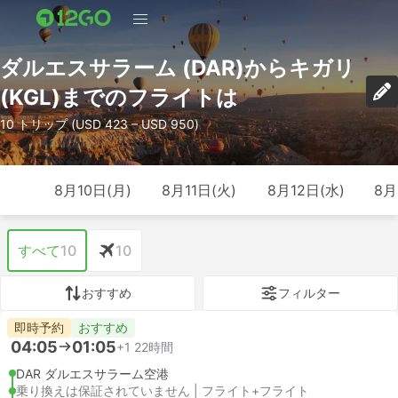
ダルエスサラーム (DAR)からキガリ
(KGL)までのフライトは
10 トリップ (USD 423 – USD 950)
8月10日(月)
8月11日(火)
8月12日(水)
8月
すべて
10
10
おすすめ
フィルター
即時予約
おすすめ
04:05
01:05
+1
22時間
DAR ダルエスサラーム空港
乗り換えは保証されていません | フライト+フライト