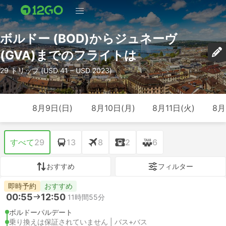
ボルドー (BOD)からジュネーヴ
(GVA)までのフライトは
29 トリップ (USD 41 – USD 2023)
8月9日(日)
8月10日(月)
8月11日(火)
8月
すべて
29
13
8
2
6
おすすめ
フィルター
即時予約
おすすめ
00:55
12:50
11時間55分
ボルドーパルデート
乗り換えは保証されていません | バス+バス