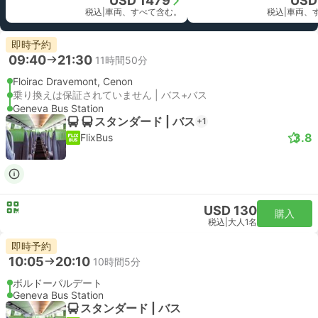
USD 1479
USD
税込
|
車両、すべて含む。
税込
|
車両、
即時予約
09:40
21:30
11時間50分
Floirac Dravemont, Cenon
乗り換えは保証されていません | バス+バス
Geneva Bus Station
スタンダード | バス
+1
3.8
FlixBus
USD 130
購入
税込
|
大人1名
即時予約
10:05
20:10
10時間5分
ボルドーパルデート
Geneva Bus Station
スタンダード | バス