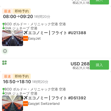
税込
|
大人1名
最速
即時予約
08:00
09:20
1時間20分
BOD ボルドー・メリニャック空港 空港
GVA ジュネーブ 空港
エコノミー | フライト #U21388
EasyJet
USD 268
購入
税込
|
大人1名
最速
即時予約
16:50
18:10
1時間20分
BOD ボルドー・メリニャック空港 空港
GVA ジュネーブ 空港
エコノミー | フライト #DS1392
Easyjet Switzerland