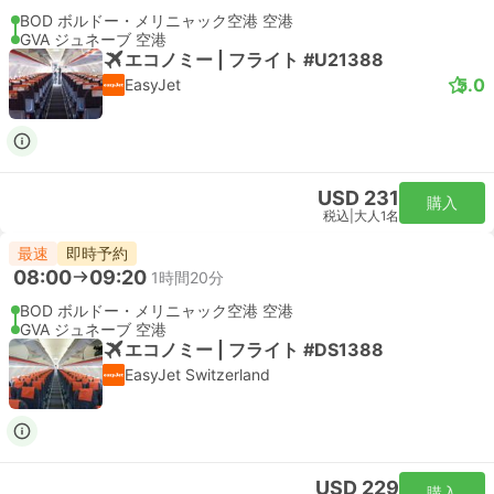
BOD ボルドー・メリニャック空港 空港
GVA ジュネーブ 空港
エコノミー | フライト #U21388
5.0
EasyJet
USD 231
購入
税込
|
大人1名
最速
即時予約
08:00
09:20
1時間20分
BOD ボルドー・メリニャック空港 空港
GVA ジュネーブ 空港
エコノミー | フライト #DS1388
EasyJet Switzerland
USD 229
購入