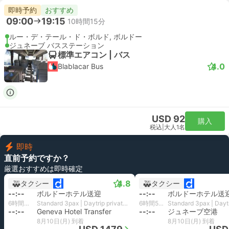
即時予約
おすすめ
09:00
19:15
10時間15分
ルー・デ・テール・ド・ボルド, ボルドー
ジュネーブ バスステーション
標準エアコン | バス
4.0
Blablacar Bus
USD 92
購入
税込
|
大人1名
即時
直前予約ですか？
厳選おすすめは即時確定
4.8
タクシー
タクシー
--:--
ボルドーホテル送迎
--:--
ボルドーホテル送
6時間46分
Standard 3pax | Daytrip private transfer with English speaking driver
6時間56分
--:--
Geneva Hotel Transfer
--:--
ジュネーブ空港
8月10日(月) 到着
8月10日(月) 到着