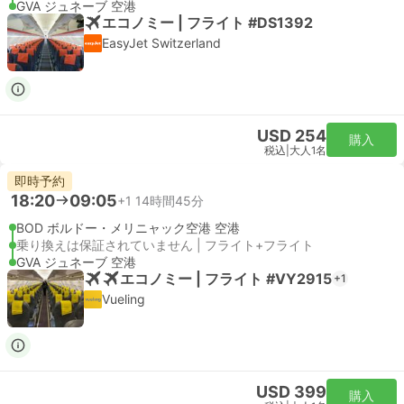
GVA ジュネーブ 空港
エコノミー | フライト #DS1392
EasyJet Switzerland
USD 254
購入
税込
|
大人1名
即時予約
18:20
09:05
+1
14時間45分
BOD ボルドー・メリニャック空港 空港
乗り換えは保証されていません | フライト+フライト
GVA ジュネーブ 空港
エコノミー | フライト #VY2915
+1
Vueling
USD 399
購入