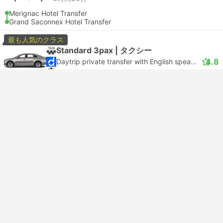
Merignac Hotel Transfer
Grand Saconnex Hotel Transfer
最も人気のクラス
Standard 3pax | タクシー
4.8
Daytrip private transfer with English speaking driver
キャンセル料無料
USD 1508
購入
税込
|
車両、すべて含む。
USD 1827 から 3 以上のクラス
周遊パス
EuRail Pass
Eurail Global Flexi Pass
Unlock over 30,000+ destinations in 33 countries with
Eurail Pass. Enjoy unlimited rides in the first and second