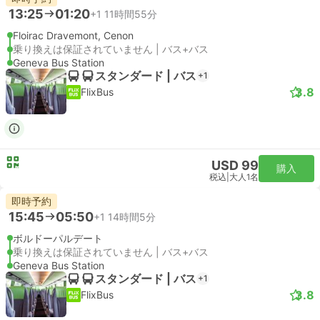
13:25
01:20
+1
11時間55分
Floirac Dravemont, Cenon
乗り換えは保証されていません | バス+バス
Geneva Bus Station
スタンダード | バス
+1
3.8
FlixBus
USD 99
購入
税込
|
大人1名
即時予約
15:45
05:50
+1
14時間5分
ボルドーパルデート
乗り換えは保証されていません | バス+バス
Geneva Bus Station
スタンダード | バス
+1
3.8
FlixBus