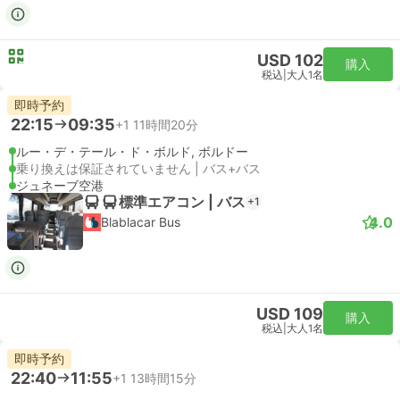
USD 102
購入
税込
|
大人1名
即時予約
22:15
09:35
+1
11時間20分
ルー・デ・テール・ド・ボルド, ボルドー
乗り換えは保証されていません | バス+バス
ジュネーブ空港
標準エアコン | バス
+1
4.0
Blablacar Bus
USD 109
購入
税込
|
大人1名
即時予約
22:40
11:55
+1
13時間15分