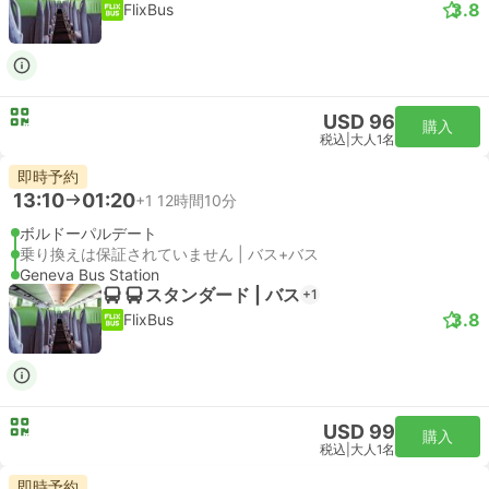
3.8
FlixBus
USD 96
購入
税込
|
大人1名
即時予約
13:10
01:20
+1
12時間10分
ボルドーパルデート
乗り換えは保証されていません | バス+バス
Geneva Bus Station
スタンダード | バス
+1
3.8
FlixBus
USD 99
購入
税込
|
大人1名
即時予約