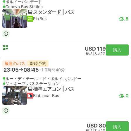
ボルドーパルデート
Geneva Bus Station
スタンダード | バス
3.8
FlixBus
USD 119
購入
税込
|
大人1名
最速のバス
即時予約
23:05
08:45
+1
9時間40分
ルー・デ・テール・ド・ボルド, ボルドー
ジュネーブ バスステーション
標準エアコン | バス
4.0
Blablacar Bus
USD 80
購入
税込
|
大人1名