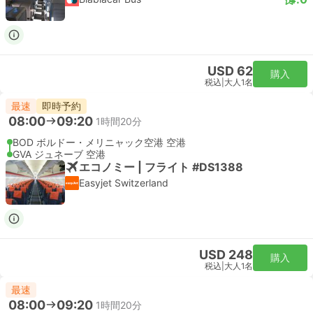
USD 62
購入
税込
|
大人1名
最速
即時予約
08:00
09:20
1時間20分
BOD ボルドー・メリニャック空港 空港
GVA ジュネーブ 空港
エコノミー | フライト #DS1388
Easyjet Switzerland
USD 248
購入
税込
|
大人1名
最速
08:00
09:20
1時間20分