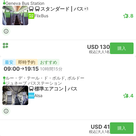
Geneva Bus Station
スタンダード | バス
+1
3.8
FlixBus
USD 130
購入
税込
|
大人1名
最安
即時予約
おすすめ
09:00
19:15
10時間15分
ルー・デ・テール・ド・ボルド, ボルドー
ジュネーブ バスステーション
標準エアコン | バス
4.4
Alsa
USD 41
購入
税込
|
大人1名