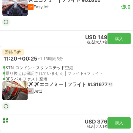
5.0
EasyJet
USD 149
購入
税込
|
大人1名
即時予約
11:20
00:25
+1
13時間5分
STN ロンドン・スタンステッド空港
乗り換えは保証されていません | フライト+フライト
BFS ベルファスト空港
エコノミー | フライト #LS1677
+1
Jet2
USD 376
購入
税込
|
大人1名