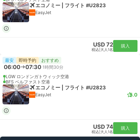
エコノミー | フライト #U2823
EasyJet
USD 72
購入
税込
|
大人1名
最安
即時予約
おすすめ
06:00
07:30
1時間30分
LGW ロンドンガトウィック空港
BFS ベルファスト空港
エコノミー | フライト #U2823
5.0
EasyJet
USD 74
購入
税込
|
大人1名