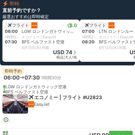
即時
直前予約ですか？
厳選おすすめは即時確定
5.0
フライト
フライト
06:00
LGW ロンドンガトウィック空港
07:00
LTN ロンドンル
1時間30分
エコノミー | EasyJet
1時間20分
エコノミー | EasyJet
07:30
BFS ベルファスト空港
08:20
BFS ベルファスト
8月12日(水) 到着
8月12日(水) 到着
USD 74
U
税込
|
大人1名
即時予約
06:00
07:30
1時間30分
LGW ロンドンガトウィック空港
BFS ベルファスト空港
エコノミー | フライト #U2823
EasyJet