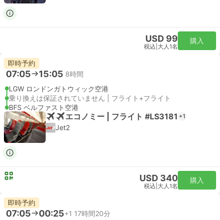
USD 99
購入
税込
|
大人1名
即時予約
07:05
15:05
8時間
LGW ロンドンガトウィック空港
乗り換えは保証されていません | フライト+フライト
BFS ベルファスト空港
エコノミー | フライト #LS3181
+1
Jet2
USD 340
購入
税込
|
大人1名
即時予約
07:05
00:25
+1
17時間20分