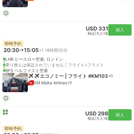
USD 331
購入
税込
|
大人1名
即時予約
20:30
15:05
+1
18時間35分
LHR ヒースロー空港, ロンドン
乗り換えは保証されていません | フライト+フライト
BFS ベルファスト空港
エコノミー | フライト #KM103
+1
KM Malta Airlines
+1
USD 298
購入
税込
|
大人1名
即時予約