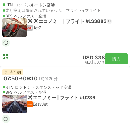
LTN ロンドンルートン空港
乗り換えは保証されていません | フライト+フライト
BFS ベルファスト空港
エコノミー | フライト #LS3883
+1
Jet2
USD 338
購入
税込
|
大人1名
即時予約
07:50
09:10
1時間20分
STN ロンドン・スタンステッド空港
BFS ベルファスト空港
エコノミー | フライト #U236
EasyJet