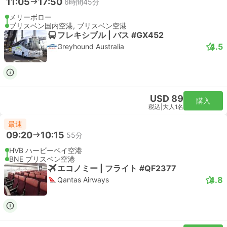
11:05
17:50
6時間45分
メリーボロー
ブリスベン国内空港, ブリスベン空港
フレキシブル | バス #GX452
4.5
Greyhound Australia
USD 89
購入
税込
|
大人1名
最速
09:20
10:15
55分
HVB ハービーベイ空港
BNE ブリスベン空港
エコノミー | フライト #QF2377
4.8
Qantas Airways