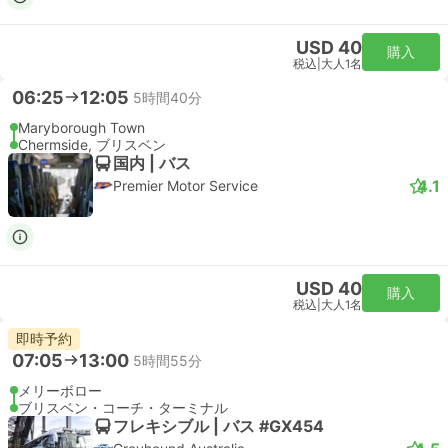
USD 40
購入
税込
|
大人1名
06:25
12:05
5時間40分
Maryborough Town
Chermside, ブリスベン
国内 | バス
4.1
Premier Motor Service
USD 40
購入
税込
|
大人1名
即時予約
07:05
13:00
5時間55分
メリーボロー
ブリスベン・コーチ・ターミナル
フレキシブル | バス #GX454