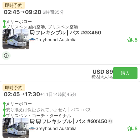
即時予約
02:45
09:20
6時間35分
メリーボロー
ブリスベン国内空港, ブリスベン空港
フレキシブル | バス #GX450
4.5
Greyhound Australia
USD 89
購入
税込
|
大人1名
即時予約
02:45
17:30
+1
1日14時間45分
メリーボロー
乗り換えは保証されていません | バス+バス
ブリスベン・コーチ・ターミナル
フレキシブル | バス #GX450
+1
4.5
Greyhound Australia