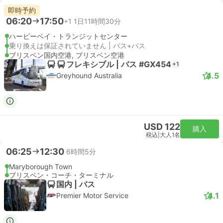
即時予約
06:20
17:50
+1
1日11時間30分
ハービーベイ・トランジットセンター
乗り換えは保証されていません | バス+バス
ブリスベン国内空港, ブリスベン空港
フレキシブル | バス #GX454
+1
4.5
Greyhound Australia
USD 122
購入
税込
|
大人1名
06:25
12:30
6時間5分
Maryborough Town
ブリスベン・コーチ・ターミナル
国内 | バス
4.1
Premier Motor Service