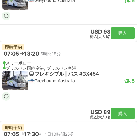
4.5
Greyhound Australia
USD 98
購入
税込
|
大人1名
即時予約
07:05
13:20
6時間15分
メリーボロー
ブリスベン国内空港, ブリスベン空港
フレキシブル | バス #GX454
4.5
Greyhound Australia
USD 89
購入
税込
|
大人1名
即時予約
07:05
17:30
+1
1日10時間25分