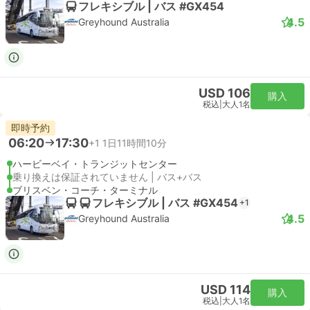
フレキシブル | バス #GX454
4.5
Greyhound Australia
USD 106
購入
税込
|
大人1名
即時予約
06:20
17:30
+1
1日11時間10分
ハービーベイ・トランジットセンター
乗り換えは保証されていません | バス+バス
ブリスベン・コーチ・ターミナル
フレキシブル | バス #GX454
+1
4.5
Greyhound Australia
USD 114
購入
税込
|
大人1名