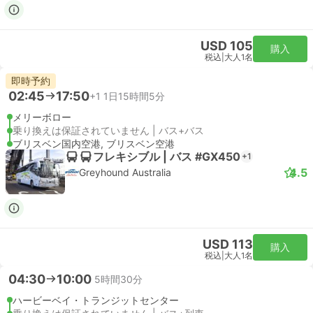
USD 105
購入
税込
|
大人1名
即時予約
02:45
17:50
+1
1日15時間5分
メリーボロー
乗り換えは保証されていません | バス+バス
ブリスベン国内空港, ブリスベン空港
フレキシブル | バス #GX450
+1
4.5
Greyhound Australia
USD 113
購入
税込
|
大人1名
04:30
10:00
5時間30分
ハービーベイ・トランジットセンター