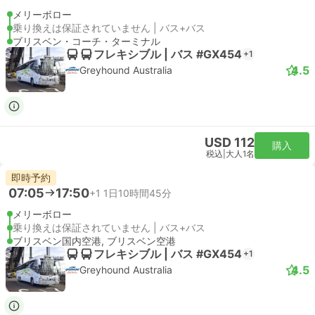
メリーボロー
乗り換えは保証されていません | バス+バス
ブリスベン・コーチ・ターミナル
フレキシブル | バス #GX454
+1
4.5
Greyhound Australia
USD 112
購入
税込
|
大人1名
即時予約
07:05
17:50
+1
1日10時間45分
メリーボロー
乗り換えは保証されていません | バス+バス
ブリスベン国内空港, ブリスベン空港
フレキシブル | バス #GX454
+1
4.5
Greyhound Australia