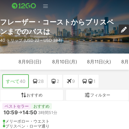
フレーザー・コーストからブリスベ
ンまでのバスは
40 トリップ (USD 22 – USD 384)
8月9日(日)
8月10日(月)
8月11日(火)
8月
すべて
40
28
2
9
1
おすすめ
フィルター
ベストセラー
おすすめ
10:59
14:50
3時間51分
メリーボロー・ウエスト
ブリスベン・ローマ通り