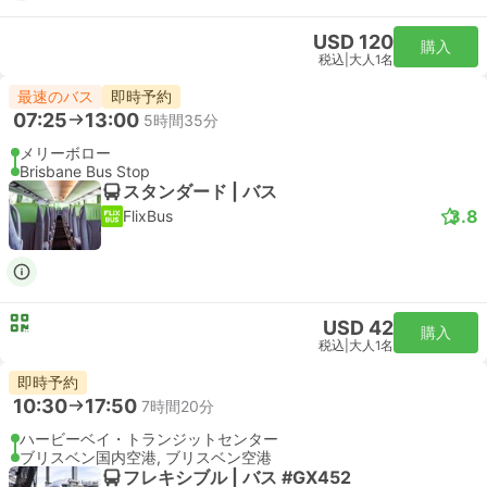
USD 120
購入
税込
|
大人1名
最速のバス
即時予約
07:25
13:00
5時間35分
メリーボロー
Brisbane Bus Stop
スタンダード | バス
3.8
FlixBus
USD 42
購入
税込
|
大人1名
即時予約
10:30
17:50
7時間20分
ハービーベイ・トランジットセンター
ブリスベン国内空港, ブリスベン空港
フレキシブル | バス #GX452