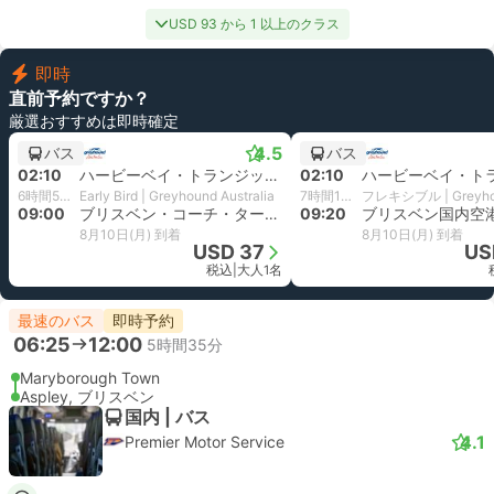
USD 93 から 1 以上のクラス
即時
直前予約ですか？
厳選おすすめは即時確定
4.5
バス
バス
02:10
ハービーベイ・トランジットセンター
02:10
6時間50分
Early Bird | Greyhound Australia
7時間10分
09:00
ブリスベン・コーチ・ターミナル
09:20
8月10日(月) 到着
8月10日(月) 到着
USD 37
US
税込
|
大人1名
最速のバス
即時予約
06:25
12:00
5時間35分
Maryborough Town
Aspley, ブリスベン
国内 | バス
4.1
Premier Motor Service