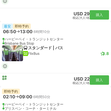
USD 29
購入
税込
|
大人1名
最安
即時予約
06:50
13:00
6時間10分
ハービーベイ・トランジットセンター
Brisbane Bus Stop
スタンダード | バス
3.8
FlixBus
USD 22
購入
税込
|
大人1名
即時予約
02:10
09:00
6時間50分
ハービーベイ・トランジットセンター
ブリスベン・コーチ・ターミナル