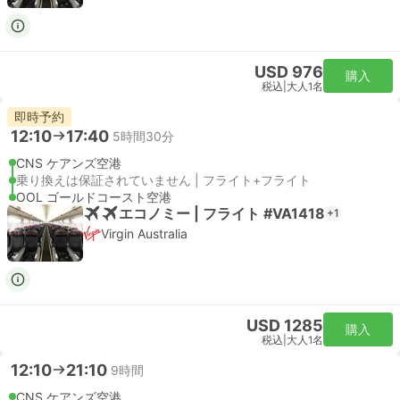
USD 976
購入
税込
|
大人1名
即時予約
12:10
17:40
5時間30分
CNS ケアンズ空港
乗り換えは保証されていません | フライト+フライト
OOL ゴールドコースト空港
エコノミー | フライト #VA1418
+1
Virgin Australia
USD 1285
購入
税込
|
大人1名
12:10
21:10
9時間
CNS ケアンズ空港