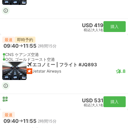
USD 419
購入
税込
|
大人1名
最速
即時予約
09:40
11:55
2時間15分
CNS ケアンズ空港
OOL ゴールドコースト空港
エコノミー | フライト #JQ893
4.8
Jetstar Airways
USD 531
購入
税込
|
大人1名
最速
09:40
11:55
2時間15分