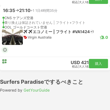
税込
|
大人1名
16:35
21:10
+1
1日4時間35分
CNS ケアンズ空港
乗り換えは保証されていません | フライト+フライト
OOL ゴールドコースト空港
エコノミー | フライト #VA1424
+1
5.0
Virgin Australia
USD 421
購入
税込
|
大人1名
Surfers Paradiseでするべきこと
Powered by
GetYourGuide