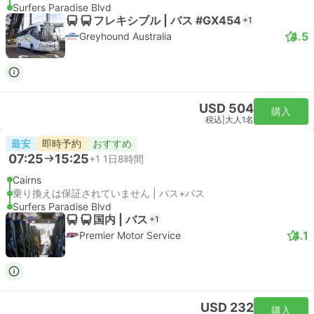
Surfers Paradise Blvd
フレキシブル | バス #GX454
+1
4.5
Greyhound Australia
USD 504
購入
税込
|
大人1名
最安
即時予約
おすすめ
07:25
15:25
+1
1日8時間
Cairns
乗り換えは保証されていません | バス+バス
Surfers Paradise Blvd
国内 | バス
+1
4.1
Premier Motor Service
USD 232
購入