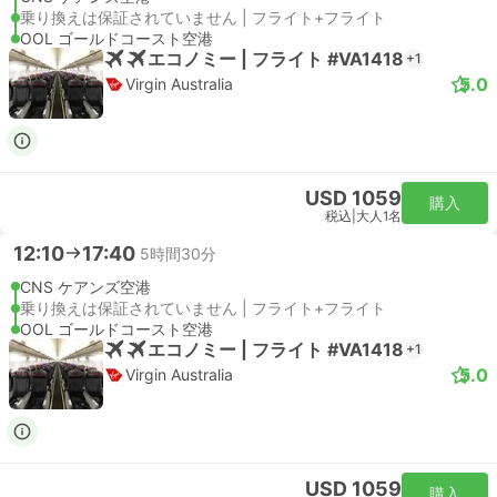
乗り換えは保証されていません | フライト+フライト
OOL ゴールドコースト空港
エコノミー | フライト #VA1418
+1
5.0
Virgin Australia
USD 1059
購入
税込
|
大人1名
12:10
17:40
5時間30分
CNS ケアンズ空港
乗り換えは保証されていません | フライト+フライト
OOL ゴールドコースト空港
エコノミー | フライト #VA1418
+1
5.0
Virgin Australia
USD 1059
購入