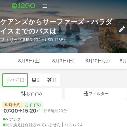
ケアンズからサーファーズ・パラダ
イスまでのバスは
13 トリップ (USD 232 – USD 1285)
8月8日(土)
8月9日(日)
8月10日(月)
8月
すべて
13
2
11
おすすめ
フィルター
即時予約
おすすめ
07:00
15:20
+1
1日8時間20分
ケアンズ
乗り換えは保証されていません | バス+バス