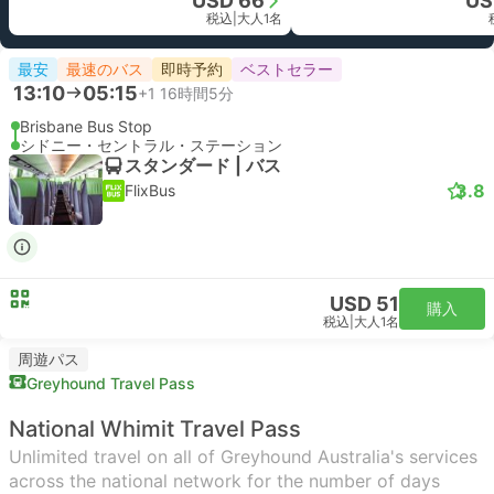
USD 66
US
税込
|
大人1名
最安
最速のバス
即時予約
ベストセラー
13:10
05:15
+1
16時間5分
Brisbane Bus Stop
シドニー・セントラル・ステーション
スタンダード | バス
3.8
FlixBus
USD 51
購入
税込
|
大人1名
周遊パス
Greyhound Travel Pass
National Whimit Travel Pass
Unlimited travel on all of Greyhound Australia's services
across the national network for the number of days