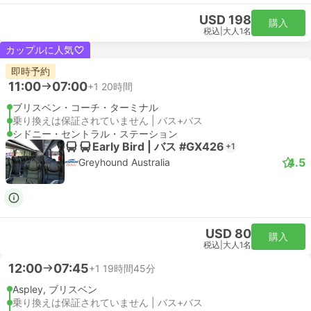
USD 198
購入
税込
|
大人1名
カップルに人気
即時予約
11:00
07:00
+1
20時間
ブリスベン・コーチ・ターミナル
乗り換えは保証されていません | バス+バス
シドニー・セントラル・ステーション
Early Bird | バス #GX426
+1
4.5
Greyhound Australia
USD 80
購入
税込
|
大人1名
12:00
07:45
+1
19時間45分
Aspley, ブリスベン
乗り換えは保証されていません | バス+バス