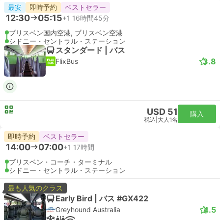
最安
即時予約
ベストセラー
12:30
05:15
+1
16時間45分
ブリスベン国内空港, ブリスベン空港
シドニー・セントラル・ステーション
スタンダード | バス
3.8
FlixBus
USD 51
購入
税込
|
大人1名
即時予約
ベストセラー
14:00
07:00
+1
17時間
ブリスベン・コーチ・ターミナル
シドニー・セントラル・ステーション
最も人気のクラス
Early Bird | バス #GX422
4.5
Greyhound Australia