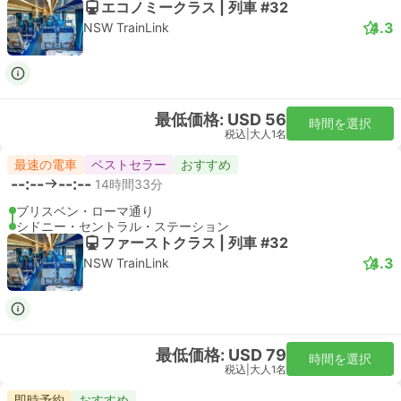
エコノミークラス | 列車 #32
4.3
NSW TrainLink
最低価格: USD 56
時間を選択
税込
|
大人1名
最速の電車
ベストセラー
おすすめ
--:--
--:--
14時間33分
ブリスベン・ローマ通り
シドニー・セントラル・ステーション
ファーストクラス | 列車 #32
4.3
NSW TrainLink
最低価格: USD 79
時間を選択
税込
|
大人1名
即時予約
おすすめ