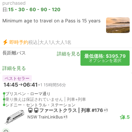
purchased
日:
15 - 30 - 60 - 90 - 120
Minimum age to travel on a Pass is 15 years
即時予約
税込
|
大人1人
大人1名
長距離バス
詳細を見る
最低価格: $395.79
オプションを選択
詳細を見る
ベストセラー
14:45
06:41
+1
15時間56分
ブリスベン・ローマ通り
乗り換えは保証されていません | 列車+列車
シドニー・セントラル・ステーション
ファーストクラス | 列車 #176
+1
4.5
NSW TrainLinkBus
+1