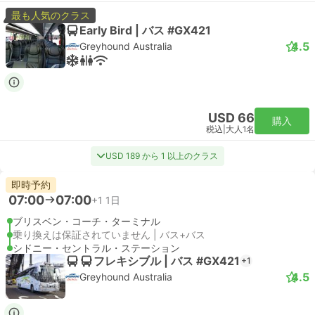
最も人気のクラス
Early Bird | バス #GX421
4.5
Greyhound Australia
USD 66
購入
税込
|
大人1名
USD 189 から 1 以上のクラス
即時予約
07:00
07:00
+1
1日
ブリスベン・コーチ・ターミナル
乗り換えは保証されていません | バス+バス
シドニー・セントラル・ステーション
フレキシブル | バス #GX421
+1
4.5
Greyhound Australia