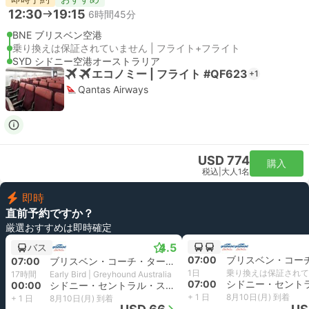
12:30
19:15
6時間45分
BNE ブリスベン空港
乗り換えは保証されていません | フライト+フライト
SYD シドニー空港オーストラリア
エコノミー | フライト #QF623
+1
Qantas Airways
USD 774
購入
税込
|
大人1名
即時
直前予約ですか？
厳選おすすめは即時確定
4.5
バス
07:00
07:00
ブリスベン・コーチ・ターミナル
1日
乗り換えは保証されて
17時間
Early Bird | Greyhound Australia
07:00
00:00
シドニー・セントラル・ステーション
+ 1 日
8月10日(月) 到着
+ 1 日
8月10日(月) 到着