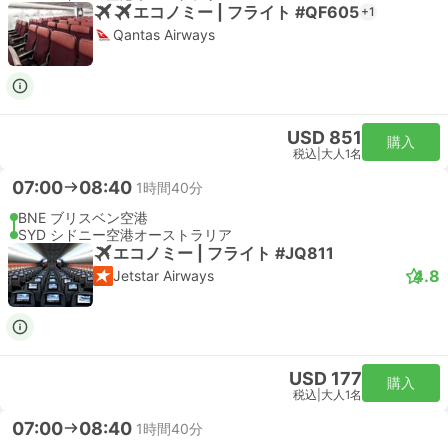
エコノミー | フライト #QF605
+1
Qantas Airways
USD 851
購入
税込
|
大人1名
07:00
08:40
1時間40分
BNE ブリスベン空港
SYD シドニー空港オーストラリア
エコノミー | フライト #JQ811
4.8
Jetstar Airways
USD 177
購入
税込
|
大人1名
07:00
08:40
1時間40分