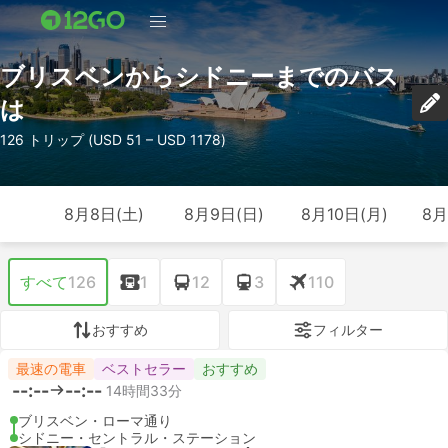
ブリスベンからシドニーまでのバス
は
126 トリップ (USD 51 – USD 1178)
8月8日(土)
8月9日(日)
8月10日(月)
8月
すべて
126
1
12
3
110
おすすめ
フィルター
最速の電車
ベストセラー
おすすめ
--:--
--:--
14時間33分
ブリスベン・ローマ通り
シドニー・セントラル・ステーション