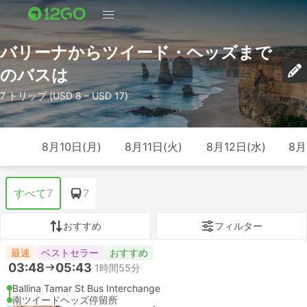
バリーナからツイード・ヘッズまで
のバスは
7 トリップ (USD 8 – USD 17)
8月10日(月)
8月11日(火)
8月12日(水)
8月
すべて
7
7
おすすめ
フィルター
最速
ベストセラー
おすすめ
03:48
05:43
1時間55分
Ballina Tamar St Bus Interchange
南ツイードヘッズ停留所