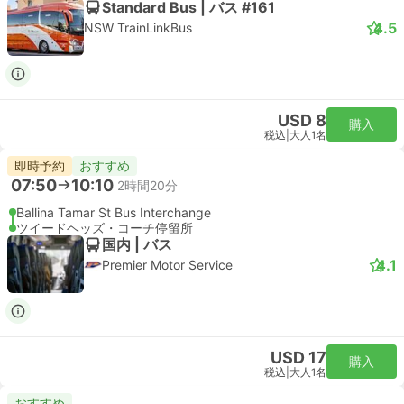
Standard Bus | バス #161
4.5
NSW TrainLinkBus
USD 8
購入
税込
|
大人1名
即時予約
おすすめ
07:50
10:10
2時間20分
Ballina Tamar St Bus Interchange
ツイードヘッズ・コーチ停留所
国内 | バス
4.1
Premier Motor Service
USD 17
購入
税込
|
大人1名
おすすめ