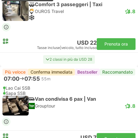
Comfort 3 passeggeri | Taxi
4.8
OUROS Travel
USD 22
Prenota ora
Tasse incluse
|
veicolo, tutto incluso
2 classi in più da USD 28
Più veloce
Conferma immediata
Bestseller
Raccomandato
07:00
07:55
55m
Lao Cai SSB
Sapa SSB
Van condivisa 6 pax | Van
3.8
Grouptour
USD 7