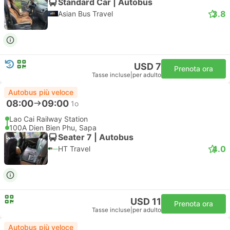
Standard Car | Autobus
3.8
Asian Bus Travel
USD 7
Prenota ora
Tasse incluse
|
per adulto
Autobus più veloce
08:00
09:00
1o
Lao Cai Railway Station
100A Dien Bien Phu, Sapa
Seater 7 | Autobus
4.0
HT Travel
USD 11
Prenota ora
Tasse incluse
|
per adulto
Autobus più veloce