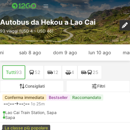
Autobus da Hekou a Lao Cai
93 viaggi (USD 4 – USD 46)
ni
sab 8 ago
dom 9 ago
lun 10 ago
mar
Tutti
93
52
12
4
25
Consigliati
Filtri
Conferma immediata
Bestseller
Raccomandato
--:--
--:--
1o 25m
Lao Cai Train Station, Sapa
Sapa
La classe più popolare