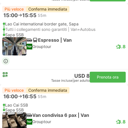
Più veloce
Conferma immediata
15:00
15:55
55m
Lao Cai international border gate, Sapa
Tutti i collegamenti sono garantiti | Van+Autobus
Sapa SSB
Espresso | Van
3.8
Grouptour
USD 8
Prenota ora
Tasse incluse
|
per adulto
Più veloce
Conferma immediata
16:00
16:55
55m
Lao Cai SSB
Sapa SSB
Van condivisa 6 pax | Van
3.8
Grouptour