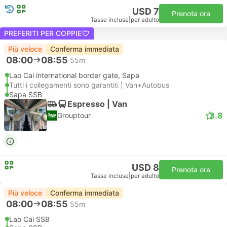
USD 7
Prenota ora
Tasse incluse
|
per adulto
PREFERITI PER COPPIE
Più veloce
Conferma immediata
08:00
08:55
55m
Lao Cai international border gate, Sapa
Tutti i collegamenti sono garantiti | Van+Autobus
Sapa SSB
Espresso | Van
3.8
Grouptour
USD 8
Prenota ora
Tasse incluse
|
per adulto
Più veloce
Conferma immediata
08:00
08:55
55m
Lao Cai SSB