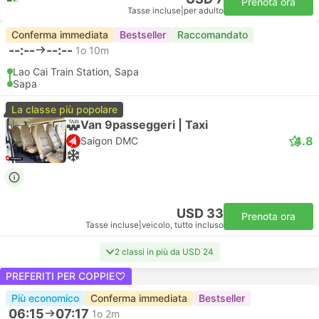
Prenota ora
Tasse incluse
|
per adulto
Conferma immediata
Bestseller
Raccomandato
--:--
--:--
1o 10m
Lao Cai Train Station, Sapa
Sapa
La classe più popolare
Van 9passeggeri | Taxi
4.8
Saigon DMC
USD 33
Prenota ora
Tasse incluse
|
veicolo, tutto incluso
2 classi in più da USD 24
PREFERITI PER COPPIE
Più economico
Conferma immediata
Bestseller
06:15
07:17
1o 2m