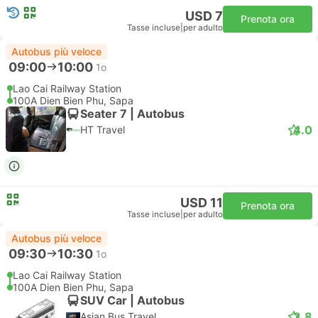
USD 7
Prenota ora
Tasse incluse
|
per adulto
Autobus più veloce
09:00
10:00
1o
Lao Cai Railway Station
100A Dien Bien Phu, Sapa
Seater 7 | Autobus
4.0
HT Travel
USD 11
Prenota ora
Tasse incluse
|
per adulto
Autobus più veloce
09:30
10:30
1o
Lao Cai Railway Station
100A Dien Bien Phu, Sapa
SUV Car | Autobus
3.8
Asian Bus Travel