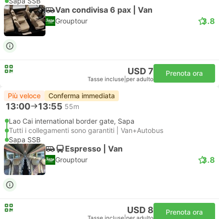
Sapa SSB
Van condivisa 6 pax | Van
3.8
Grouptour
USD 7
Prenota ora
Tasse incluse
|
per adulto
Più veloce
Conferma immediata
13:00
13:55
55m
Lao Cai international border gate, Sapa
Tutti i collegamenti sono garantiti | Van+Autobus
Sapa SSB
Espresso | Van
3.8
Grouptour
USD 8
Prenota ora
Tasse incluse
|
per adulto