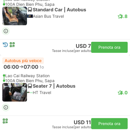
100A Dien Bien Phu, Sapa
Standard Car | Autobus
3.8
Asian Bus Travel
USD 7
Prenota ora
Tasse incluse
|
per adulto
Autobus più veloce
06:00
07:00
1o
Lao Cai Railway Station
100A Dien Bien Phu, Sapa
Seater 7 | Autobus
4.0
HT Travel
USD 11
Prenota ora
Tasse incluse
|
per adulto