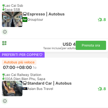
Lao Cai Ssb
Sapa SSB
Espresso | Autobus
3.8
Grouptour
USD 4
Prenota ora
Tasse incluse
|
per adulto
PREFERITI PER COPPIE
Autobus più veloce
07:00
08:00
1o
Lao Cai Railway Station
100A Dien Bien Phu, Sapa
Standard Car | Autobus
3.8
Asian Bus Travel