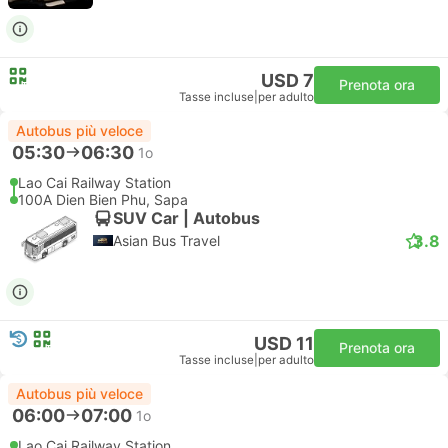
USD 7
Prenota ora
Tasse incluse
|
per adulto
Autobus più veloce
05:30
06:30
1o
Lao Cai Railway Station
100A Dien Bien Phu, Sapa
SUV Car | Autobus
3.8
Asian Bus Travel
USD 11
Prenota ora
Tasse incluse
|
per adulto
Autobus più veloce
06:00
07:00
1o
Lao Cai Railway Station