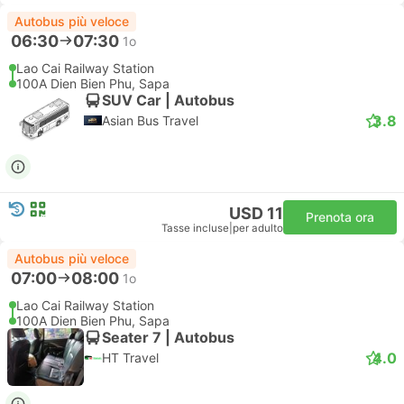
Autobus più veloce
06:30
07:30
1o
Lao Cai Railway Station
100A Dien Bien Phu, Sapa
SUV Car | Autobus
3.8
Asian Bus Travel
USD 11
Prenota ora
Tasse incluse
|
per adulto
Autobus più veloce
07:00
08:00
1o
Lao Cai Railway Station
100A Dien Bien Phu, Sapa
Seater 7 | Autobus
4.0
HT Travel