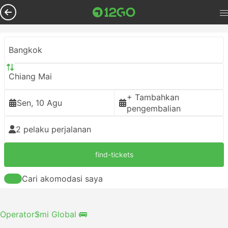
Bangkok
Chiang Mai
+ Tambahkan
Sen, 10 Agu
pengembalian
2 pelaku perjalanan
find-tickets
Cari akomodasi saya
Operator
Smi Global 🚌