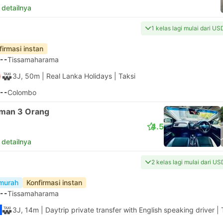
 detailnya
1 kelas lagi mulai dari U
firmasi instan
--
Tissamaharama
3J, 50m
| Real Lanka Holidays
|
Taksi
--
Colombo
man 3 Orang
4.5
 detailnya
2 kelas lagi mulai dari U
murah
Konfirmasi instan
--
Tissamaharama
3J, 14m
| Daytrip private transfer with English speaking driver
|