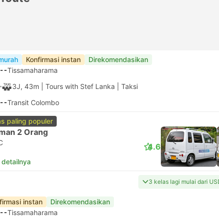
murah
Konfirmasi instan
Direkomendasikan
--
Tissamaharama
3J, 43m
| Tours with Stef Lanka
|
Taksi
--
Transit Colombo
as paling populer
man 2 Orang
C
4.6
 detailnya
3 kelas lagi mulai dari U
firmasi instan
Direkomendasikan
--
Tissamaharama