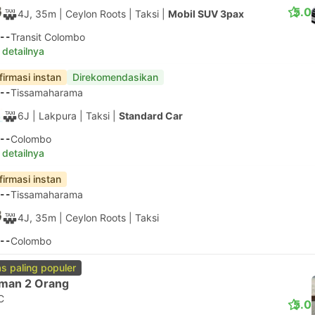
5.0
4J, 35m
| Ceylon Roots
|
Taksi
|
Mobil SUV 3pax
--
Transit Colombo
 detailnya
firmasi instan
Direkomendasikan
--
Tissamaharama
6J
| Lakpura
|
Taksi
|
Standard Car
--
Colombo
 detailnya
firmasi instan
--
Tissamaharama
4J, 35m
| Ceylon Roots
|
Taksi
--
Colombo
as paling populer
man 2 Orang
C
5.0