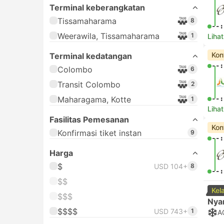
Terminal keberangkatan
Tissamaharama
8
--:
Weerawila, Tissamaharama
1
Lihat
Kon
Terminal kedatangan
--:
Colombo
6
Transit Colombo
2
Maharagama, Kotte
--:
1
Lihat
Fasilitas Pemesanan
Kon
Konfirmasi tiket instan
9
--:
Harga
$
USD 104+
8
--:
$$
Kel
$$$
Nya
$$$$
USD 743+
1
A