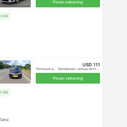
Pesan sekarang
SD 274
USD 111
Termasuk pajak
|
kendaraan, semua termasuk.
Pesan sekarang
SD 185
Taksi