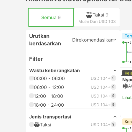
Taksi
9
Semua
9
Mulai Dari USD 103
Urutkan
Ter
Direkomendasikan
--:
berdasarkan
Filter
--:
Waktu keberangkatan
Kel
00:00 - 06:00
USD 104+
9
Nya
A
06:00 - 12:00
USD 104+
9
12:00 - 18:00
USD 104+
9
Lihat
18:00 - 24:00
USD 104+
9
Jenis transportasi
Kon
Taksi
USD 104+
9
--: