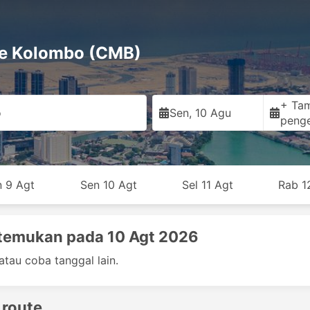
ke Kolombo (CMB)
+ Ta
o
Sen, 10 Agu
peng
n 9 Agt
Sen 10 Agt
Sel 11 Agt
Rab 1
itemukan pada 10 Agt 2026
atau coba tanggal lain.
 route