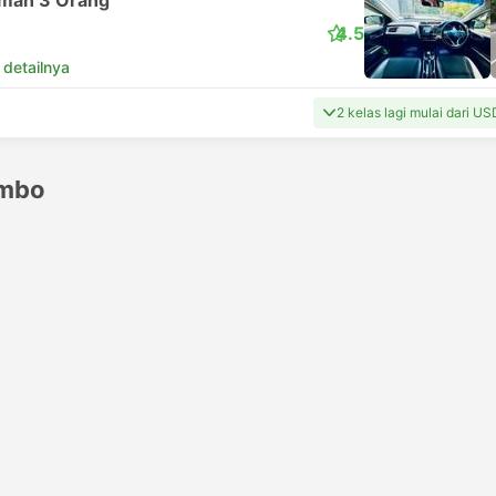
man 3 Orang
4.5
 detailnya
2 kelas lagi mulai dari U
ombo