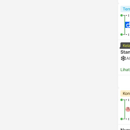
Ter
--:
--:
Kel
Sta
A
Lihat
Kon
--:
--: