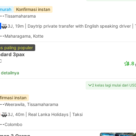
murah
Konfirmasi instan
--
Tissamaharama
3J, 19m
| Daytrip private transfer with English speaking driver
|
--
Maharagama, Kotte
as paling populer
ndard 3pax
C
4.8
 detailnya
2 kelas lagi mulai dari U
firmasi instan
--
Weerawila, Tissamaharama
3J, 40m
| Real Lanka Holidays
|
Taksi
--
Colombo