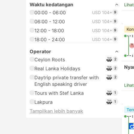
Waktu kedatangan
Lihat
00:00 - 06:00
USD 104+
9
06:00 - 12:00
USD 104+
9
Kon
12:00 - 18:00
USD 104+
9
--:
18:00 - 24:00
USD 104+
9
Operator
--:
Ceylon Roots
2
Nya
Real Lanka Holidays
2
Daytrip private transfer with
2
English speaking driver
Lihat
Tours with Stef Lanka
1
Lakpura
1
Ter
Tampilkan lebih banyak
--: