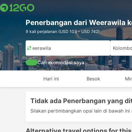
Penerbangan dari Weerawila 
9 kali perjalanan (USD 103 – USD 742)
Weerawila
Kolomb
Cari akomodasi saya
Hari ini
Besok
Mi
Tidak ada Penerbangan yang d
Silakan pertimbangkan opsi lain di bawah ini 
Alternative travel options for this