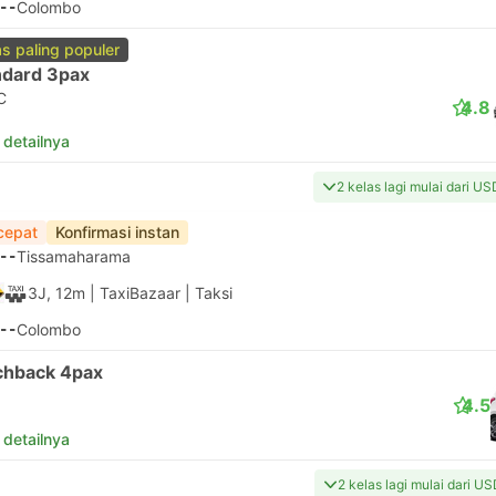
--
Colombo
as paling populer
ndard 3pax
C
4.8
 detailnya
2 kelas lagi mulai dari U
cepat
Konfirmasi instan
--
Tissamaharama
3J, 12m
| TaxiBazaar
|
Taksi
--
Colombo
chback 4pax
4.5
 detailnya
2 kelas lagi mulai dari US