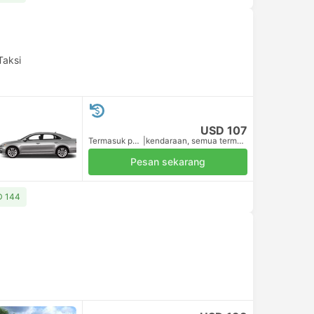
Taksi
USD 107
Termasuk pajak
|
kendaraan, semua termasuk.
Pesan sekarang
SD 144