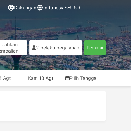
Dukungan
Indonesia
$•USD
mbahkan
2 pelaku perjalanan
Perbarui
embalian
2 Agt
Kam 13 Agt
Pilih Tanggal