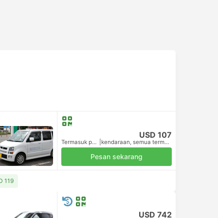
USD 107
Termasuk pajak
|
kendaraan, semua termasuk.
Pesan sekarang
SD 119
USD 742