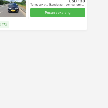
USD 138
Termasuk pajak
|
kendaraan, semua termasuk.
Pesan sekarang
SD 173