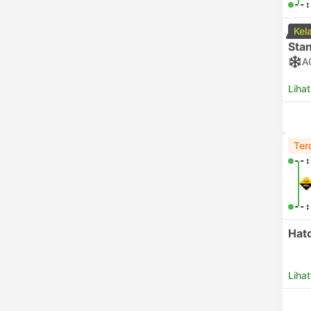
--:
Kel
Sta
A
Lihat
Ter
--:
--:
Hat
Lihat