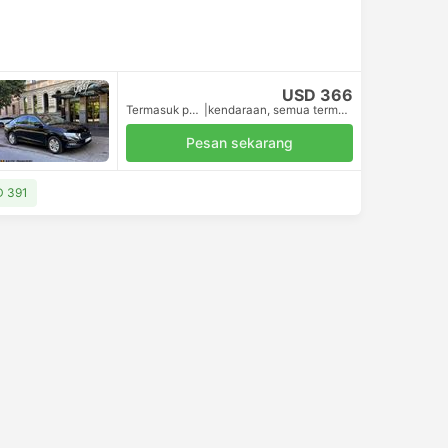
USD 366
Termasuk pajak
|
kendaraan, semua termasuk.
Pesan sekarang
SD 391