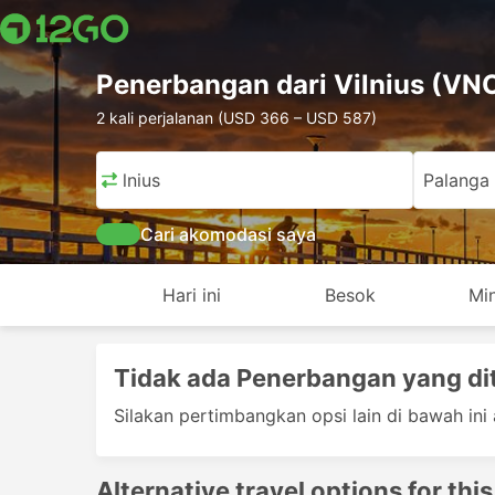
Penerbangan dari Vilnius (VN
2 kali perjalanan (USD 366 – USD 587)
Vilnius
Palanga
Cari akomodasi saya
Hari ini
Besok
Mi
Tidak ada Penerbangan yang d
Silakan pertimbangkan opsi lain di bawah ini 
Alternative travel options for this