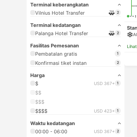
Terminal keberangkatan
Vilnius Hotel Transfer
2
--:
Terminal kedatangan
Sta
Palanga Hotel Transfer
2
A
Fasilitas Pemesanan
Lihat
Pembatalan gratis
1
Konfirmasi tiket instan
2
Harga
$
USD 367+
1
$$
$$$
$$$$
USD 423+
1
Waktu kedatangan
00:00 - 06:00
USD 367+
2