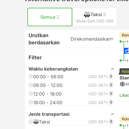
Taksi
2
Semua
2
Mulai Dari USD 366
Urutkan
Kon
Direkomendasikan
--:
berdasarkan
Filter
--:
Waktu keberangkatan
Kel
00:00 - 06:00
USD 367+
2
Sta
A
06:00 - 12:00
USD 367+
2
12:00 - 18:00
USD 367+
2
Lihat
18:00 - 24:00
USD 367+
2
Jenis transportasi
Kon
Taksi
USD 367+
2
--: