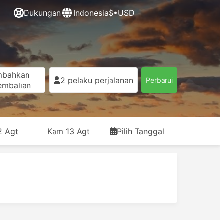
Dukungan
Indonesia
$•USD
mbahkan
2 pelaku perjalanan
Perbarui
embalian
2 Agt
Kam 13 Agt
Pilih Tanggal