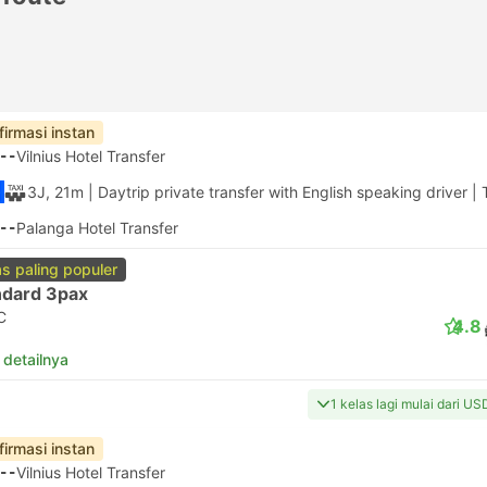
firmasi instan
--
Vilnius Hotel Transfer
3J, 21m
| Daytrip private transfer with English speaking driver
|
--
Palanga Hotel Transfer
as paling populer
ndard 3pax
C
4.8
 detailnya
1 kelas lagi mulai dari U
firmasi instan
--
Vilnius Hotel Transfer