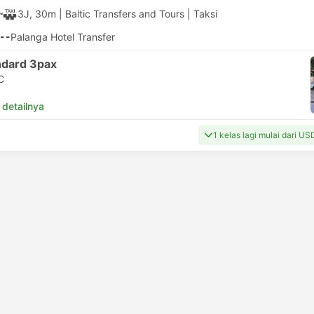
3J, 30m
| Baltic Transfers and Tours
|
Taksi
--
Palanga Hotel Transfer
ndard 3pax
C
 detailnya
1 kelas lagi mulai dari U