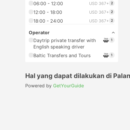
06:00 - 12:00
USD 367+
2
12:00 - 18:00
USD 367+
2
18:00 - 24:00
USD 367+
2
Operator
Daytrip private transfer with
1
English speaking driver
Baltic Transfers and Tours
1
Hal yang dapat dilakukan di Pala
Powered by
GetYourGuide