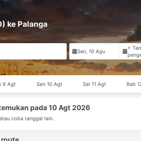
O) ke Palanga
+ Ta
Sen, 10 Agu
peng
n 9 Agt
Sen 10 Agt
Sel 11 Agt
Rab 1
itemukan pada 10 Agt 2026
atau coba tanggal lain.
 route