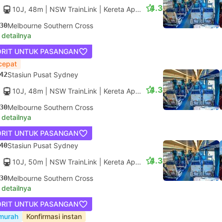
4.3
10J, 48m
| NSW TrainLink
|
Kereta Api #621
|
Kelas Ekonomi
30
Melbourne Southern Cross
 detailnya
ORIT UNTUK PASANGAN
cepat
42
Stasiun Pusat Sydney
4.3
10J, 48m
| NSW TrainLink
|
Kereta Api #621
|
Kelas Pertama
30
Melbourne Southern Cross
 detailnya
ORIT UNTUK PASANGAN
40
Stasiun Pusat Sydney
4.3
10J, 50m
| NSW TrainLink
|
Kereta Api #623
|
Kelas Pertama
30
Melbourne Southern Cross
 detailnya
ORIT UNTUK PASANGAN
murah
Konfirmasi instan