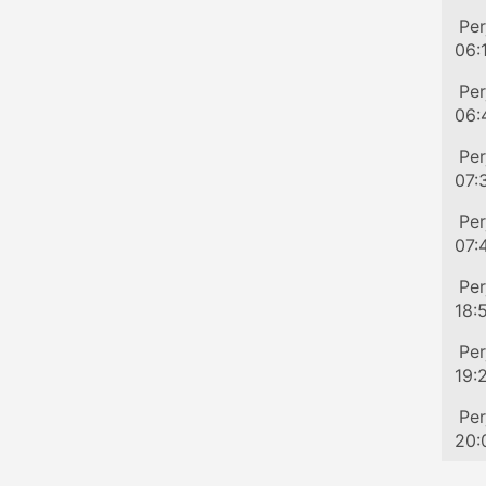
Bis
Per
06:
Bis
Per
06:
Bis
Per
07:
Bis
Per
07:
Bis
Per
18:
Bis
Per
19:
Bis
Per
20: