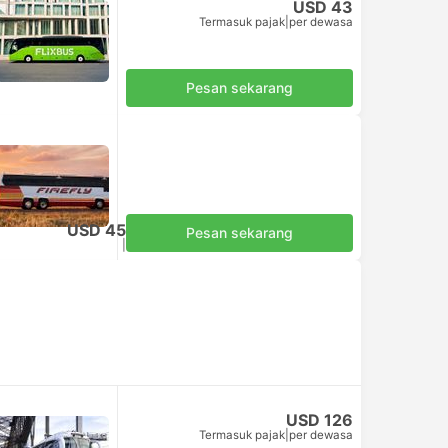
USD 43
Termasuk pajak
|
per dewasa
Pesan sekarang
USD 45
Pesan sekarang
Termasuk pajak
|
per dewasa
USD 126
Termasuk pajak
|
per dewasa