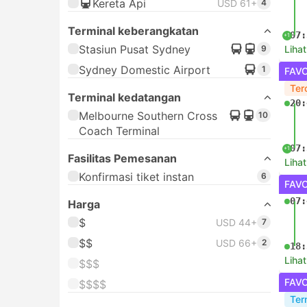
Kereta Api
USD 61+
4
Terminal keberangkatan
07:
+1
Stasiun Pusat Sydney
9
Lihat
Sydney Domestic Airport
1
FAV
Ter
Terminal kedatangan
20:
Melbourne Southern Cross
10
Coach Terminal
07:
+1
Fasilitas Pemesanan
Lihat
Konfirmasi tiket instan
6
FAV
07:
Harga
$
USD 44+
7
$$
USD 66+
2
18:
Lihat
$$$
FAV
$$$$
Ter