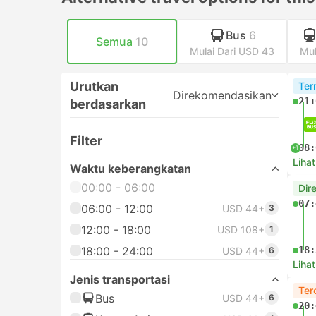
Bus
6
Semua
10
Mulai Dari USD 43
Mul
Urutkan
Ter
Direkomendasikan
21:
berdasarkan
Filter
08:
+1
Lihat
Waktu keberangkatan
00:00 - 06:00
Dir
07:
06:00 - 12:00
USD 44+
3
12:00 - 18:00
USD 108+
1
18:00 - 24:00
18:
USD 44+
6
Lihat
Jenis transportasi
Ter
Bus
USD 44+
6
20: