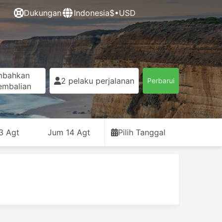
Dukungan
Indonesia
$•USD
mbahkan
2 pelaku perjalanan
Perbarui
embalian
3 Agt
Jum 14 Agt
Pilih Tanggal