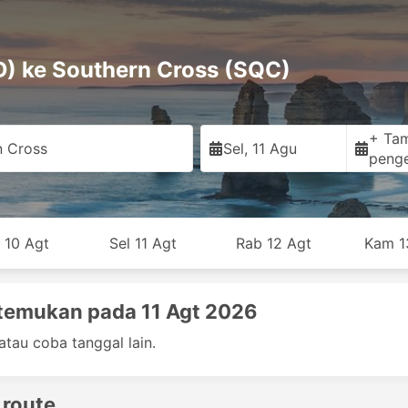
) ke Southern Cross (SQC)
+ Ta
n Cross
Sel, 11 Agu
peng
 10 Agt
Sel 11 Agt
Rab 12 Agt
Kam 1
temukan pada 11 Agt 2026
atau coba tanggal lain.
 route