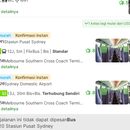
C
WC
WiFi
4.5
 detailnya
1 kelas lagi mulai dari U
murah
Konfirmasi instan
45
Stasiun Pusat Sydney
3.8
12J, 5m
| FlixBus
|
Bis
|
Standar
50
Melbourne Southern Cross Coach Terminal
 detailnya
murah
Konfirmasi instan
20
Sydney Domestic Airport
3.8
13J, 30m Bis+Bis.
Terhubung Sendiri
50
Melbourne Southern Cross Coach Terminal
 detailnya
jalanan ini tidak dapat dipesan
#6107
dengan NSW TrainLinkBus
20
Stasiun Pusat Sydney