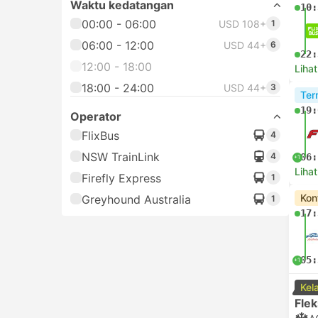
Waktu kedatangan
10:
00:00 - 06:00
USD 108+
1
06:00 - 12:00
USD 44+
6
22:
12:00 - 18:00
Lihat
18:00 - 24:00
USD 44+
3
Ter
19:
Operator
FlixBus
4
NSW TrainLink
4
06:
+1
Lihat
Firefly Express
1
Kon
Greyhound Australia
1
17:
05:
+1
Kel
Flek