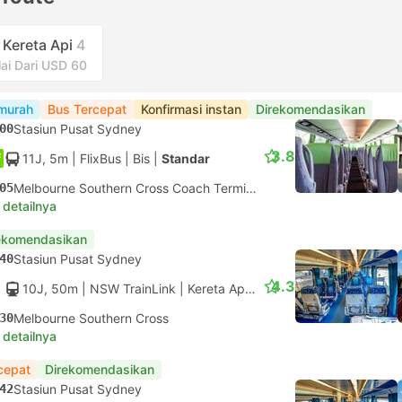
Kereta Api
4
ai Dari USD 60
murah
Bus Tercepat
Konfirmasi instan
Direkomendasikan
00
Stasiun Pusat Sydney
3.8
11J, 5m
| FlixBus
|
Bis
|
Standar
05
Melbourne Southern Cross Coach Terminal
 detailnya
ekomendasikan
40
Stasiun Pusat Sydney
4.3
10J, 50m
| NSW TrainLink
|
Kereta Api #623
|
Kelas Ekonomi
30
Melbourne Southern Cross
 detailnya
cepat
Direkomendasikan
42
Stasiun Pusat Sydney