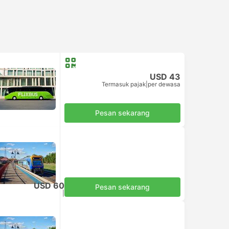
USD 43
Termasuk pajak
|
per dewasa
Pesan sekarang
USD 60
Pesan sekarang
Termasuk pajak
|
per dewasa