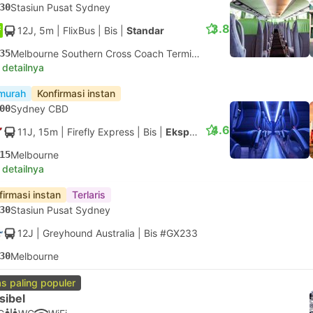
30
Stasiun Pusat Sydney
3.8
12J, 5m
| FlixBus
|
Bis
|
Standar
35
Melbourne Southern Cross Coach Terminal
 detailnya
murah
Konfirmasi instan
00
Sydney CBD
4.6
11J, 15m
| Firefly Express
|
Bis
|
Ekspres
15
Melbourne
 detailnya
firmasi instan
Terlaris
30
Stasiun Pusat Sydney
12J
| Greyhound Australia
|
Bis #GX233
30
Melbourne
as paling populer
sibel